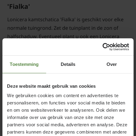
'Fialka'
Lonicera kamtschatica 'Fialka' is geschikt voor elke
normale tuingrond. Zet de tuinplant in de zon of
halfschaduw. Eventueel plant u ook een Lonicera
Kamtschatica 'Morena' (ook een Honingbes) in uw
tuin; dit ter bevordering van de kruisbestuiving.
Toestemming
Details
Over
Deze website maakt gebruik van cookies
Lees meer
Lonicera kamtschatica 'Fialka'
We gebruiken cookies om content en advertenties te
snoeien en onderhouden
personaliseren, om functies voor social media te bieden
Gerelateerde producten
en om ons websiteverkeer te analyseren. Ook delen we
Knip na de oogst oude en vormverstorende takken
informatie over uw gebruik van onze site met onze
helemaal tot op de grond weg, zodat de Honingbes
partners voor social media, adverteren en analyse. Deze
een meer open structuur krijgt en de bessen veel
partners kunnen deze gegevens combineren met andere