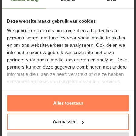
Deze website maakt gebruik van cookies
We gebruiken cookies om content en advertenties te
Standplaats Ligustrum japonicum
personaliseren, om functies voor social media te bieden
'Rotundifolium'
en om ons websiteverkeer te analyseren. Ook delen we
informatie over uw gebruik van onze site met onze
Ligustrum japonicum 'Rotundifolium' voelt zich
partners voor social media, adverteren en analyse. Deze
partners kunnen deze gegevens combineren met andere
goed thuis in de zon en in de schaduw. De
informatie die u aan ze heeft verstrekt of die ze hebben
toepassingsmogelijkheden zijn dus eindeloos. De
verzameld op basis van uw gebruik van hun services.
tuinplant is licht gevoelig voor zeer strenge vorst,
dus geef hem wel een beschutte standplaats.
Alles toestaan
Lees meer
Aanpassen
Gerelateerde producten
Ligustrum japonicum 'Rotundifolium'