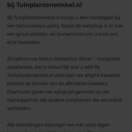
bij Tuinplantenwinkel.nl
waaruit de zijtakken komen. Snoei elk jaar in de
winter de lange dunne scheuten van de appelboom
Bij Tuinplantenwinkel.nl koopt u een Handappel bij
weg tot op 10 cm vanaf een dikkere houtige tak. De
een betrouwbare partij. Naast de webshop is er ook
korte takjes van 10 cm die overblijven worden dikker.
een groot planten- en bomencentrum; u kunt ons
Hieraan vormen zich in de loop van de jaren de
echt bezoeken.
bloemen die kunnen uitgroeien tot vruchten.
Zorgeloos uw Malus domestica 'Elstar' - hoogstam
aanplanten, dat is natuurlijk wat u wilt! Bij
Tuinplantenwinkel.nl verkopen we altijd A-kwaliteit
Bomen van tuinplantenwinkel.nl kunt u jaarrond
planten en bomen van de allerbeste kwekers.
planten. Dit kan omdat we al onze bomen in pot
Daarnaast geven we aangroei garantie op uw
leveren. Aanplanten in de herfst, winter, lente én
Handappel en alle andere tuinplanten die we online
zomer is dus altijd mogelijk, met
aanbieden.
aangroeigarantie!
Alle bestellingen bezorgen we met onze eigen