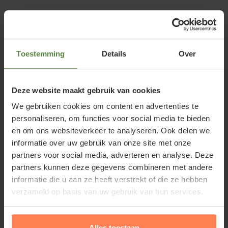
Malus domestica 'Elstar'
of Handappel 'Elstar'
Toestemming
Details
Over
Malus domestica 'Elstar' zal uiteindelijk uitgroeien
tot een echte appelboom. Geef hem de ruimte die hij
Deze website maakt gebruik van cookies
nodig heeft om zich te ontwikkelen. Malus
We gebruiken cookies om content en advertenties te
domestica 'Elstar' krijgt in april-mei rozewitte
personaliseren, om functies voor social media te bieden
bloemen, die uitgroeien tot geel/hardrode vruchten.
en om ons websiteverkeer te analyseren. Ook delen we
De Handappel 'Elstar' is één van de meest gebruikte
informatie over uw gebruik van onze site met onze
appels in Nederland. De appelboom is
partners voor social media, adverteren en analyse. Deze
zelfbestuivend, maar draagt nog beter met een
partners kunnen deze gegevens combineren met andere
andere variëteit in de nabijheid (zie kopje bestuivers
informatie die u aan ze heeft verstrekt of die ze hebben
verzameld op basis van uw gebruik van hun services.
bij specificaties). Ook leuk om toe te passen in een
fruit- of groentetuin. Een hoogstam fruitboom kan
in het gazon of in een border geplant worden.
Alles toestaan