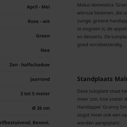
Malus domestica 'Granny
April - Mei
witroze bloemen, die ui
zurige, groene handapp
Roze - wit
te oogsten is; de appel
Groen
en desserts. De tuinplan
goed vorstbestendig.
Nee
Zon - halfschaduw
Standplaats Mal
Jaarrond
Deze tuinplant staat he
3 tot 5 meter
meer zon, hoe zoeter d
Handappel 'Granny Smit
Ø 26 cm
oogst moet ook een va
elfbestuivend, Benoni,
worden aangeplant.