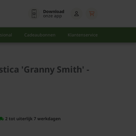
Download
onze app
sional
Cadeaubonnen
Klantenservice
tica 'Granny Smith' -
2 tot uiterlijk 7 werkdagen