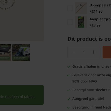
Boompaal (1
+€11,95
Aanplantgrond
+€7,99
Dit product is oo
Gratis afhalen
in onze
Geleverd door
onze ei
90%
door
HVO
Bezorgd voor
slechts €
e telefoon of tablet.
Aangroei
garantie!
Bezorging in
heel Nede