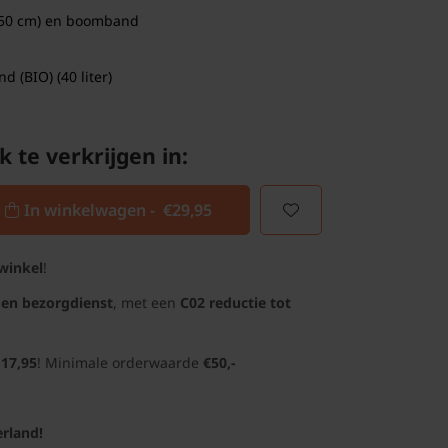
50 cm) en boomband
 (BIO) (40 liter)
k te verkrijgen in:
In winkelwagen -
€29,95
winkel
!
gen bezorgdienst
, met een
C02 reductie tot
 17,95
! Minimale orderwaarde
€50,-
rland!