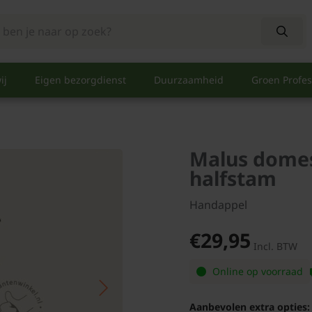
ij
Eigen bezorgdienst
Duurzaamheid
Groen Profes
Malus domes
halfstam
Handappel
€29,95
Incl. BTW
Online op voorraad
Aanbevolen extra opties: