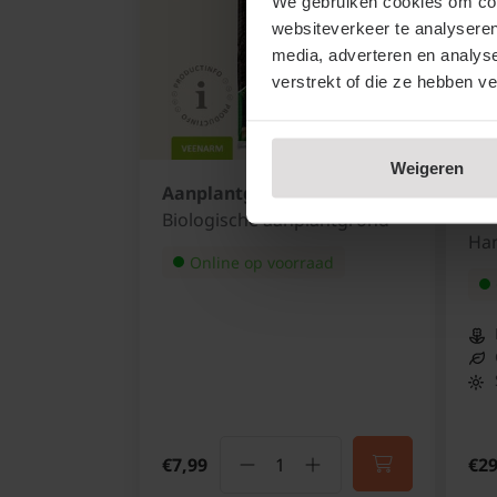
We gebruiken cookies om cont
websiteverkeer te analyseren
media, adverteren en analys
verstrekt of die ze hebben v
Weigeren
Aanplantgrond - 40 liter
Mal
Gri
Biologische aanplantgrond
Ha
Online op voorraad
€7,99
€29