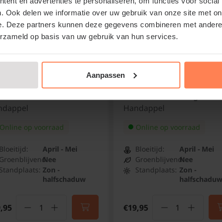
ent en advertenties te personaliseren, om functies voor social
uitgroeien tot vruchte
. Ook delen we informatie over uw gebruik van onze site met on
wintermaanden te gebeu
e. Deze partners kunnen deze gegevens combineren met andere i
erzameld op basis van uw gebruik van hun services.
Aanpassen
Bomen van tuinplanten
us domestica 'James
Malus domestica
kan omdat we al onze
eve' - halfstam
'Summerred' - laagstam
ndappel
Handappel
herfst, winter, lente 
aangroeigarantie!
Online op voorraad
Online op voorraad
Bloeitijd:
April - Mei
Bloeitijd:
April - Mei
Groenblijvend:
Nee
Groenblijvend:
Nee
Standplaats:
Zon -
Standplaats:
Zon -
halfschaduw
halfschadu
,95
€19,95