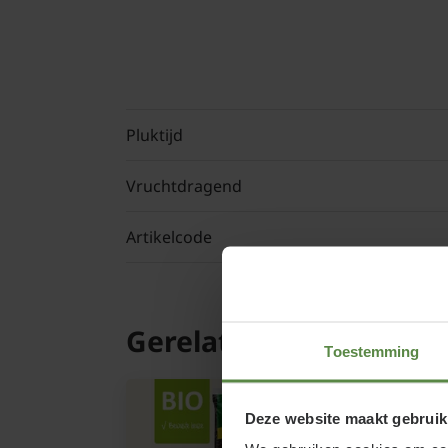
Pluktijd
Vruchtdragend
Artikelcode
Gerelateerde product
Toestemming
Deze website maakt gebruik