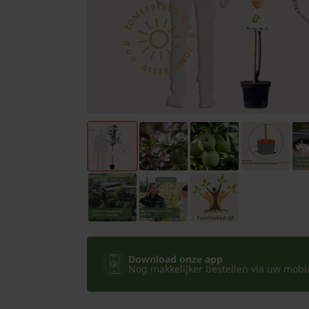
Bomen
Leibomen
Bloembollen
Tuinbenodigdheden
Kamerplanten
Bloempotten
Download onze app
Nog makkelijker bestellen via uw mobiel