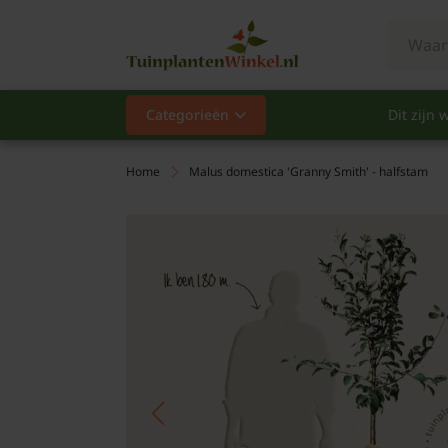
Categorieën
Dit zijn w
Categorieën
Populair
Home
Malus domestica 'Granny Smith' - halfstam
Vaste planten
Heesters
Hagen
Klimplanten
Fruit