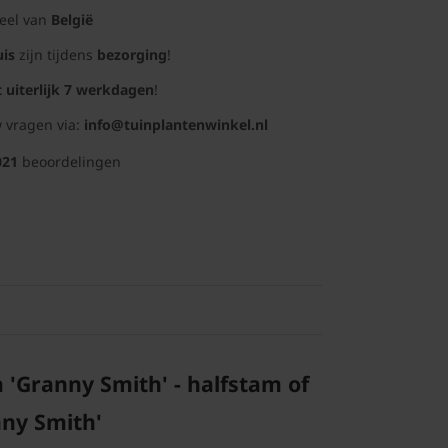
deel van
België
uis
zijn tijdens
bezorging
!
t uiterlijk 7 werkdagen
!
 vragen via:
info@tuinplantenwinkel.nl
021
beoordelingen
 'Granny Smith' - halfstam of
nny Smith'