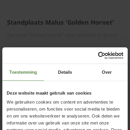
Standplaats Malus 'Golden Hornet'
Sierappel 'Golden Hornet' staat het liefst in de zon
of halfschaduw in een vochthoudende, maar
waterdoorlatende bodem en stelt weinig eisen aan
Lees meer
de grondsoort.
Toestemming
Details
Over
Gerelateerde producten
Malus 'Golden Hornet' snoeien en
Deze website maakt gebruik van cookies
We gebruiken cookies om content en advertenties te
onderhouden
personaliseren, om functies voor social media te bieden
en om ons websiteverkeer te analyseren. Ook delen we
Malus 'Golden Hornet' verdraagt snoei prima.
informatie over uw gebruik van onze site met onze
Hierdoor is de tuinplant goed in model te houden en
partners voor social media, adverteren en analyse. Deze