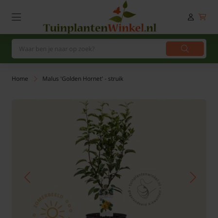
Home
Malus 'Golden Hornet' - struik