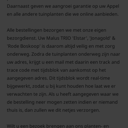
Daarnaast geven we aangroei garantie op uw Appel
snoeien kunt u door het jaar heen doen.
en alle andere tuinplanten die we online aanbieden.
Alle bestellingen bezorgen we met onze eigen
bezorgdienst. Uw Malus TRIO 'Elstar', 'Jonagold' &
Bomen van tuinplantenwinkel.nl kunt u jaarrond
'Rode Boskoop' is daarom altijd veilig en met zorg
planten. Dit kan omdat we al onze bomen in pot
onderweg. Zodra de tuinplanten onderweg zijn naar
leveren. Aanplanten in de herfst, winter, lente én
uw adres, krijgt u een mail met daarin een track and
zomer is dus altijd mogelijk, met
trace code met tijdsblok van aankomst op het
aangroeigarantie!
aangegeven adres. Dit tijdsblok wordt real-time
bijgewerkt, zodat u bij kunt houden hoe laat we er
verwachten te zijn. Als u heeft aangegeven waar we
de bestelling neer mogen zetten indien er niemand
thuis is, dan zullen we dit netjes verzorgen.
Wilt u een bezoek brengen aan ons planten- en