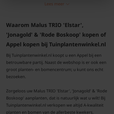
Appel TRIO 'Elstar', 'Jonagold' & 'Rode Boskoop'
Lees meer
staat het beste op een zonnige plek tegen
bijvoorbeeld een muur of een schutting. Hoe
Waarom Malus TRIO 'Elstar',
zonniger, hoe beter de vruchten rijpen.
'Jonagold' & 'Rode Boskoop' kopen of
Malus TRIO 'Elstar', 'Jonagold' &
Appel kopen bij Tuinplantenwinkel.nl
'Rode Boskoop' snoeien en
Bij Tuinplantenwinkel.nl koopt u een Appel bij een
onderhouden
betrouwbare partij. Naast de webshop is er ook een
groot planten- en bomencentrum; u kunt ons echt
Malus TRIO 'Elstar', 'Jonagold' & 'Rode Boskoop' is
bezoeken.
makkelijk te snoeien. Vanuit de drie hoofdtakken
zullen elk jaar nieuwe takjes groeien. Knip deze
Zorgeloos uw Malus TRIO 'Elstar', 'Jonagold' & 'Rode
takjes op 10 cm van de hoofdtak terug. De korte
Boskoop' aanplanten, dat is natuurlijk wat u wilt! Bij
takjes van 10 cm die overblijven worden dikker.
Tuinplantenwinkel.nl verkopen we altijd A-kwaliteit
Hieraan vormen zich in de loop van de jaren de
planten en bomen van de allerbeste kwekers.
bloemen die kunnen uitgroeien tot vruchten. Het