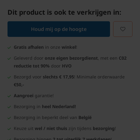
Dit product is ook te verkrijgen in:
Houd mij op de hoogte
Gratis afhalen
in onze
winkel
!
Geleverd door
onze eigen bezorgdienst
, met een
C02
reductie tot 90%
door
HVO
Bezorgd voor
slechts € 17,95
! Minimale orderwaarde
€50,-
Aangroei
garantie!
Bezorging in
heel Nederland!
Bezorging in beperkt deel van
België
Keuze uit
wel / niet thuis
zijn tijdens
bezorging
!
Bezorging binnen
2 tot uiterlijk 7 werkdagen
!