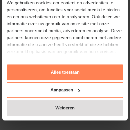
zijn zo gekozen dat ze elkaar bestuiven. Een
We gebruiken cookies om content en advertenties te
Handappel TRIO heeft maar weinig ruimte nodig. De
personaliseren, om functies voor social media te bieden
en om ons websiteverkeer te analyseren. Ook delen we
tuinplant heeft drie schuin naar boven geleide
informatie over uw gebruik van onze site met onze
hoofdtakken. Elke hoofdtak is een appelsoort. U
partners voor social media, adverteren en analyse. Deze
kunt de drie hoofdtakken verlengen door de toppen
partners kunnen deze gegevens combineren met andere
door te laten groeien. Knip de toppen af wanneer ze
informatie die u aan ze heeft verstrekt of die ze hebben
de hoogte hebben bereikt die u voor ogen heeft.
verzameld op basis van uw gebruik van hun services.
Met de Handappel TRIO heeft u alle smaken bijeen:
Alles toestaan
'Elstar' is zoet, 'Jonagold' zachtzuur; 'Rode Boskoop'
is een zure moesappel, die ook veel gebruikt wordt
Aanpassen
voor het bakken van taarten.
Weigeren
Standplaats Malus TRIO 'Elstar',
'Jonagold' & 'Rode Boskoop'