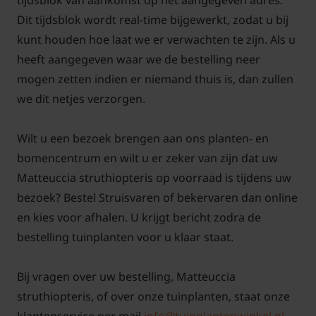
tijdsblok van aankomst op het aangegeven adres.
struthiopteris verdraagt ook kleigrond. Matteuccia
Dit tijdsblok wordt real-time bijgewerkt, zodat u bij
struthiopteris is goed winterhard.
kunt houden hoe laat we er verwachten te zijn. Als u
heeft aangegeven waar we de bestelling neer
mogen zetten indien er niemand thuis is, dan zullen
we dit netjes verzorgen.
Kun je Matteuccia struthiopteris
kopen in verschillende maten?
Wilt u een bezoek brengen aan ons planten- en
Antwoord: De Matteuccia struthiopteris is in 2
bomencentrum en wilt u er zeker van zijn dat uw
maten door ons leverbaar. Let wel even op of deze
Matteuccia struthiopteris op voorraad is tijdens uw
op voorraad zijn, soms kan namelijk een maat
bezoek? Bestel Struisvaren of bekervaren dan online
tijdelijk niet leverbaar zijn. Potmaat P9 (9 cm pot) en
en kies voor afhalen. U krijgt bericht zodra de
een C2 (2 liter pot). De beste Matteuccia
bestelling tuinplanten voor u klaar staat.
struthiopteris aantal per vierkante meter is van P9 7
planten en van de C2 5 planten. Matteuccia
Bij vragen over uw bestelling, Matteuccia
struthiopteris is mooi in combinatie met andere
struthiopteris, of over onze tuinplanten, staat onze
planten.