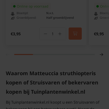
vervolgens het aantal bepalen. Dit aantal kunt u
Online op voorraad
Onlin
eventueel nog wijzigen in uw winkelmand.
Bloeitijd:
N.v.t.
Bloeiti
Groenblijvend:
Half groenblijvend
Groenb
€3,95
€9,95
Let op!
De pot kan soms in vorm afwijken, bijvoorbeeld
een wat meer vierkante pot dan rond.
Waarom Matteuccia struthiopteris
Matteuccia struthiopteris snoeien en
kopen of Struisvaren of bekervaren
onderhouden
kopen bij Tuinplantenwinkel.nl
Na de winter kunnen oude, uitgedroogde bladeren
Bij Tuinplantenwinkel.nl koopt u een Struisvaren of
helemaal verwijderd worden, zodat frisse, jonge