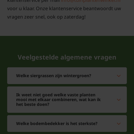
klantenservice per mail
info@tuinplantenwinkel.nl
voor u klaar. Onze klantenservice beantwoordt uw
vragen zeer snel, ook op zaterdag!
Wat is de beste standplaats voor de
Matteuccia struthiopteris?
Antwoord: Matteuccia struthiopteris wordt ook wel
Veelgestelde algemene vragen
Struisvaren genoemd staat graag op een beschutte
plaats in de tuin in de halfschaduw tot schaduw. Wel
houdt de Matteuccia struthiopteris van vochtige
Welke siergrassen zijn wintergroen?
grond. De Matteuccia struthiopteris kan goed in de
borders worden gecombineerd met andere vaste
Ik weet niet goed welke vaste planten
planten en struiken. De Matteuccia struthiopteris is
mooi met elkaar combineren, wat kan ik
het beste doen?
niet wintergroen.
Welke bodembedekker is het sterkste?