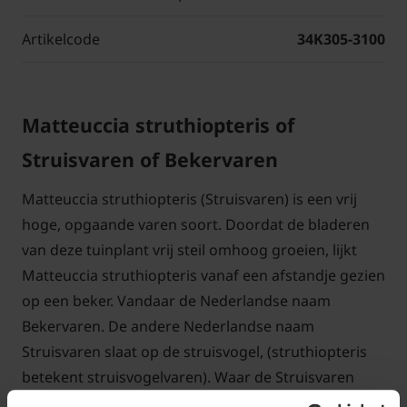
Artikelcode
34K305-3100
Matteuccia struthiopteris of
Struisvaren of Bekervaren
Matteuccia struthiopteris (Struisvaren) is een vrij
hoge, opgaande varen soort. Doordat de bladeren
van deze tuinplant vrij steil omhoog groeien, lijkt
Matteuccia struthiopteris vanaf een afstandje gezien
op een beker. Vandaar de Nederlandse naam
Bekervaren. De andere Nederlandse naam
Struisvaren slaat op de struisvogel, (struthiopteris
betekent struisvogelvaren). Waar de Struisvaren
deze naam aan te danken heeft, is niet geheel