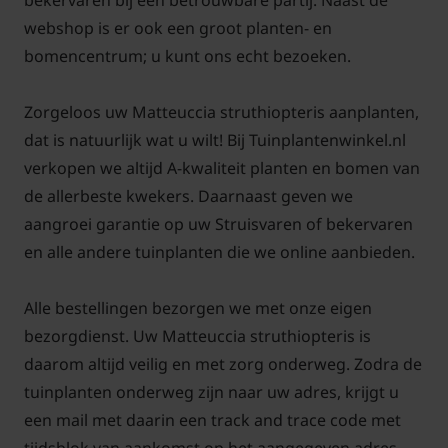
bekervaren bij een betrouwbare partij. Naast de
scheuten snel kunnen uitgroeien.
webshop is er ook een groot planten- en
bomencentrum; u kunt ons echt bezoeken.
Zorgeloos uw Matteuccia struthiopteris aanplanten,
dat is natuurlijk wat u wilt! Bij Tuinplantenwinkel.nl
Veelgestelde vragen over Matteuccia
verkopen we altijd A-kwaliteit planten en bomen van
struthiopteris:
de allerbeste kwekers. Daarnaast geven we
Moet de bekervaren Matteuccia
aangroei garantie op uw Struisvaren of bekervaren
struthiopteris op vochtige grond
en alle andere tuinplanten die we online aanbieden.
staan?
Antwoord: De grond moet voor de Matteuccia
Alle bestellingen bezorgen we met onze eigen
struthiopteris waterdoorlatend zijn maar mag
bezorgdienst. Uw Matteuccia struthiopteris is
gerust wat vochtig blijven. Verder stelt de
daarom altijd veilig en met zorg onderweg. Zodra de
Matteuccia struthiopteris weinig eisen aan de
tuinplanten onderweg zijn naar uw adres, krijgt u
grondsoort. Met warm weer in het voorjaar en
een mail met daarin een track and trace code met
zomer wel extra water bijgeven. De Matteuccia