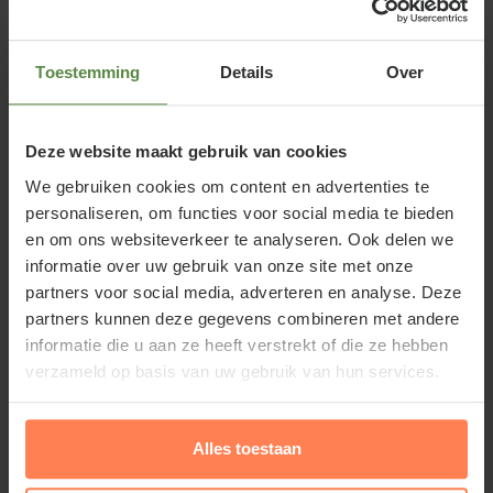
duidelijk. Misschien omdat hij zijn kop in de winter in
het zand steekt..? De Struisvaren overwintert
Toestemming
Details
Over
namelijk onder de grond. Elk jaar loopt Matteuccia
struthiopteris uit met frisgroene, grote bladeren.
Deze website maakt gebruik van cookies
We gebruiken cookies om content en advertenties te
personaliseren, om functies voor social media te bieden
en om ons websiteverkeer te analyseren. Ook delen we
Standplaats Struisvaren
informatie over uw gebruik van onze site met onze
partners voor social media, adverteren en analyse. Deze
Matteuccia struthiopteris staat het liefst op een
partners kunnen deze gegevens combineren met andere
beschutte plaats in de (half)schaduw in een
informatie die u aan ze heeft verstrekt of die ze hebben
voedselrijke, vochtige, waterdoorlatende bodem en
verzameld op basis van uw gebruik van hun services.
stelt weinig eisen aan de grondsoort. Omdat het een
wat hogere varen soort is, kan de Struisvaren het
Lees meer
Alles toestaan
beste als solitaire groep aangeplant worden. Hetzij
compleet solitair, hetzij als onderbeplanting onder