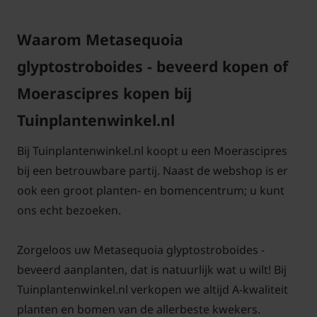
Waarom Metasequoia
glyptostroboides - beveerd kopen of
Bomen van tuinplantenwinkel.nl kunt u jaarrond
Moerascipres kopen bij
planten. Dit kan omdat we al onze bomen in pot
leveren. Aanplanten in de herfst, winter, lente én
Tuinplantenwinkel.nl
zomer is dus altijd mogelijk, met
Bij Tuinplantenwinkel.nl koopt u een Moerascipres
aangroeigarantie!
bij een betrouwbare partij. Naast de webshop is er
ook een groot planten- en bomencentrum; u kunt
ons echt bezoeken.
Zorgeloos uw Metasequoia glyptostroboides -
beveerd aanplanten, dat is natuurlijk wat u wilt! Bij
Tuinplantenwinkel.nl verkopen we altijd A-kwaliteit
planten en bomen van de allerbeste kwekers.