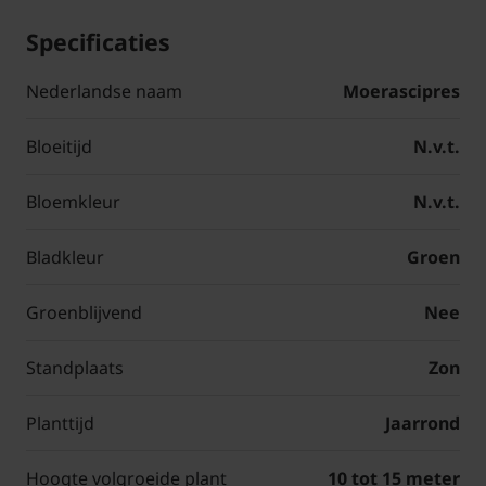
Specificaties
Nederlandse naam
Moerascipres
Bloeitijd
N.v.t.
Bloemkleur
N.v.t.
Bladkleur
Groen
Groenblijvend
Nee
Standplaats
Zon
Planttijd
Jaarrond
Hoogte volgroeide plant
10 tot 15 meter