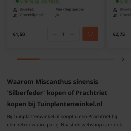
Online op voorraad
Onlin
De pot kan soms in vorm afwijken, bijvoorbeeld
Bloeitijd:
Mei - September
Bloeiti
een wat meer vierkante pot dan rond.
Groenblijvend:
Ja
Groenb
€1,50
€2,75
Miscanthus sinensis 'Silberfeder'
snoeien en onderhouden
Knip Miscanthus sinensis 'Silberfeder' na de winter
in maart terug tot op 15 cm boven de grond en
Waarom Miscanthus sinensis
verwijder de oude bloempluimen. Een uit de kluiten
'Silberfeder' kopen of Prachtriet
gewassen struik kunt u delen, door met een scherpe
spa de tuinplant doormidden te steken en beide
kopen bij Tuinplantenwinkel.nl
delen opnieuw te planten.
Bij Tuinplantenwinkel.nl koopt u een Prachtriet bij
een betrouwbare partij. Naast de webshop is er ook