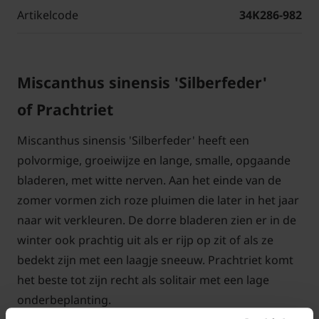
Artikelcode
34K286-982
Miscanthus sinensis 'Silberfeder'
of Prachtriet
Miscanthus sinensis 'Silberfeder' heeft een
polvormige, groeiwijze en lange, smalle, opgaande
bladeren, met witte nerven. Aan het einde van de
zomer vormen zich roze pluimen die later in het jaar
naar wit verkleuren. De dorre bladeren zien er in de
winter ook prachtig uit als er rijp op zit of als ze
bedekt zijn met een laagje sneeuw. Prachtriet komt
het beste tot zijn recht als solitair met een lage
onderbeplanting.