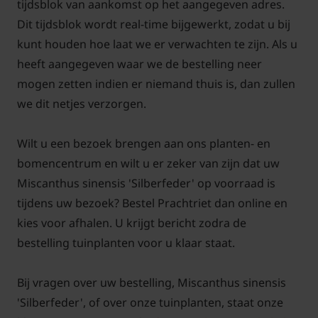
Antwoord: De Miscanthus sinensis 'Silberfeder',
tijdsblok van aankomst op het aangegeven adres.
Prachtriet stelt niet veel eisen aan de grondsoort als
Dit tijdsblok wordt real-time bijgewerkt, zodat u bij
deze maar vochthoudend en humusrijk is. Verder
kunt houden hoe laat we er verwachten te zijn. Als u
staat de Prachtriet, Miscanthus sinensis 'Silberfeder'
heeft aangegeven waar we de bestelling neer
graag op een standplaats in de zon tot halfschaduw.
mogen zetten indien er niemand thuis is, dan zullen
we dit netjes verzorgen.
Wilt u een bezoek brengen aan ons planten- en
Moet Prachtriet miscanthus sinensis
bomencentrum en wilt u er zeker van zijn dat uw
'Silberfeder' gesnoeid worden?
Miscanthus sinensis 'Silberfeder' op voorraad is
Antwoord: Na de winter, in maart, mag Prachtriet,
tijdens uw bezoek? Bestel Prachtriet dan online en
Miscanthus sinensis 'Silberfeder' terug worden
kies voor afhalen. U krijgt bericht zodra de
gesnoeid op ongeveer 15 cm boven de grond. Voor
bestelling tuinplanten voor u klaar staat.
de winter mogen eventueel de oude bloempluimen
af geknipt worden als men deze lelijk of slordig vind
Bij vragen over uw bestelling, Miscanthus sinensis
in de tuin. In de herfst verkleuren de bladeren bruin.
'Silberfeder', of over onze tuinplanten, staat onze