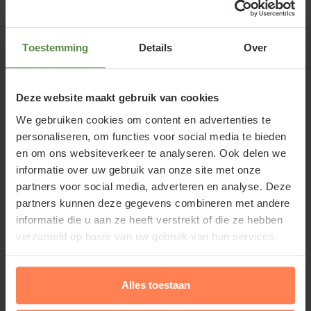
Toestemming
Details
Over
Standplaats Miscanthus sinensis
'Silberfeder'
Deze website maakt gebruik van cookies
We gebruiken cookies om content en advertenties te
Prachtriet staat het liefst in de zon of halfschaduw in
personaliseren, om functies voor social media te bieden
een goed doorlaatbare, vochthoudende, humusrijke
en om ons websiteverkeer te analyseren. Ook delen we
bodem en stelt weinig eisen aan de grondsoort.
informatie over uw gebruik van onze site met onze
partners voor social media, adverteren en analyse. Deze
partners kunnen deze gegevens combineren met andere
informatie die u aan ze heeft verstrekt of die ze hebben
verzameld op basis van uw gebruik van hun services.
Miscanthus sinensis 'Silberfeder'
Lees meer
advies aantal per vierkante meter:
Alles toestaan