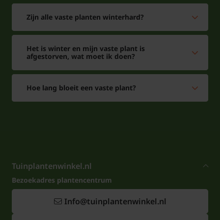
een meststof bij en extra water als het warm is. De
Zijn alle vaste planten winterhard?
bloeiperiode is in juli september. Ook als solitair met
onder beplanting is de Miscanthus sinensis
Het is winter en mijn vaste plant is
'Silberfeder', Prachtriet geschikt.
afgestorven, wat moet ik doen?
Hoe lang bloeit een vaste plant?
Tuinplantenwinkel.nl
Bezoekadres plantencentrum
Info@tuinplantenwinkel.nl