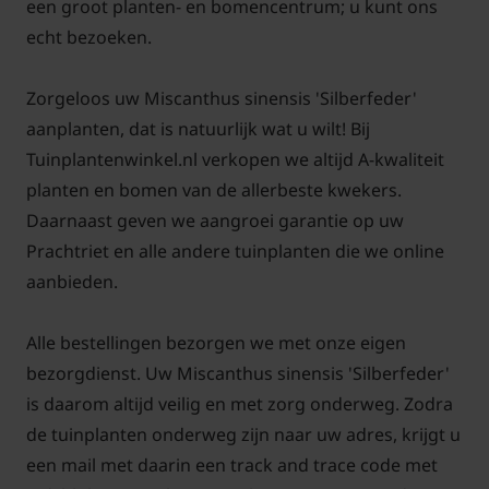
een groot planten- en bomencentrum; u kunt ons
echt bezoeken.
Veelgestelde vragen over
Miscanthus sinensis 'Silberfeder':
Zorgeloos uw Miscanthus sinensis 'Silberfeder'
aanplanten, dat is natuurlijk wat u wilt! Bij
Prachtriet miscanthus sinensis
Tuinplantenwinkel.nl verkopen we altijd A-kwaliteit
'Silberfeder' geeft deze roze
pluimen?
planten en bomen van de allerbeste kwekers.
Daarnaast geven we aangroei garantie op uw
Antwoord: De pluimen van Prachtriet miscanthus
Prachtriet en alle andere tuinplanten die we online
sinensis 'Silberfeder' zijn zilverwit van kleur. De
aanbieden.
Miscanthus sinensis 'Flamingo geeft roze pluimen.
Alle bestellingen bezorgen we met onze eigen
bezorgdienst. Uw Miscanthus sinensis 'Silberfeder'
is daarom altijd veilig en met zorg onderweg. Zodra
Wat is de beste standplaats voor
Miscanthus sinensis 'Silberfeder'
de tuinplanten onderweg zijn naar uw adres, krijgt u
prachtriet?
een mail met daarin een track and trace code met