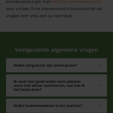
De volwassen hoogte wordt 200 cm. De pluimen
klantenservice per mail
info@tuinplantenwinkel.nl
worden gebroken wit tot zilverwit van kleur. Deze
voor u klaar. Onze klantenservice beantwoordt uw
grassoort is goed winterhard.
vragen zeer snel, ook op zaterdag!
Kan Miscanthus sinensis 'Silberfeder'
worden gecombineerd met andere
Veelgestelde algemene vragen
planten?
Antwoord: Miscanthus sinensis 'Silberfeder',
Welke siergrassen zijn wintergroen?
Prachtriet kan zeker goed worden gecombineerd
met andere planten in de border. Zoals met andere
Ik weet niet goed welke vaste planten
vaste planten, stuiken en siergrassen. Miscanthus is
mooi met elkaar combineren, wat kan ik
het beste doen?
één van de mooiste grassoorten uit de
grassenfamilie en is goed winterhard. Miscanthus
verdraagt veel zon. In het voorjaar begint deze
Welke bodembedekker is het sterkste?
grassoort van uit de grond weer uit te lopen. Geef