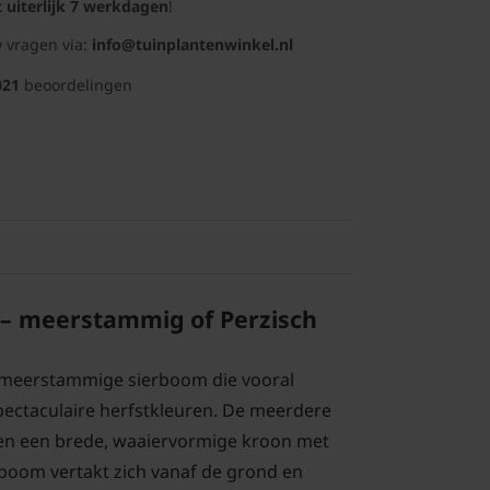
t uiterlijk 7 werkdagen
!
 vragen via:
info@tuinplantenwinkel.nl
021
beoordelingen
a – meerstammig of Perzisch
n meerstammige sierboom die vooral
pectaculaire herfstkleuren. De meerdere
 een brede, waaiervormige kroon met
e boom vertakt zich vanaf de grond en