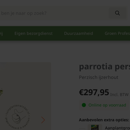
ij
Eigen bezorgdienst
Duurzaamheid
Groen Profes
parrotia pe
Perzisch ijzerhout
€297,95
Incl. BTW
Online op voorraad
Aanbevolen extra opties:
Aanplantgrond