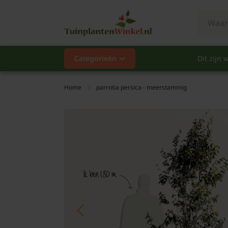
Categorieën
Dit zijn w
Categorieën
Populair
Home
parrotia persica - meerstammig
Vaste planten
Heesters
Hagen
Klimplanten
Fruit