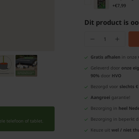
+€7,99
Dit product is oo
Gratis afhalen
in onze
Geleverd door
onze ei
90%
door
HVO
Bezorgd voor
slechts €
Aangroei
garantie!
Bezorging in
heel Nede
Bezorging in beperkt 
e telefoon of tablet.
Keuze uit
wel / niet th