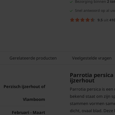
Bezorging binnen
2 to
Snel antwoord op al uw
9.5
uit
41
Gerelateerde producten
Veelgestelde vragen
Parrotia persic
ijzerhout
Perzisch ijzerhout of
Parrotia persica is ee
bekend staat om zijn s
Vlamboom
stammen vormen samen
dicht, ovaal blad. Dez
Februari - Maart