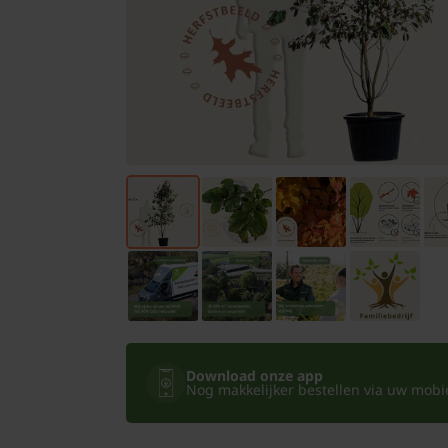
Bomen
Leibomen
Bloembollen
Tuinbenodigdheden
Kamerplanten
Bloempotten
Download onze app
Nog makkelijker bestellen via uw mobiel