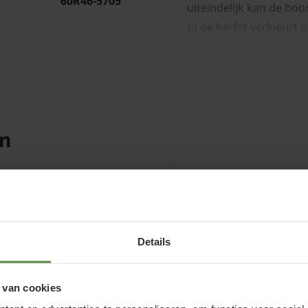
60R46-5705
uiteindelijk kan de bo
In de herfst verkleurt h
paars door elkaar. Daar
af in verschillende kle
geeft. De soort komt u
ook wel Perzische ijz
en
Parrotia persica bloeit
en maart, met kleine f
bladontwikkeling. Deze
bijzonder, want de Parr
bomen nog kaal zijn. Na
aan de boom. In de zom
Details
terwijl ze in de herfst
en rood. De meerstamm
 van cookies
bast en interessante s