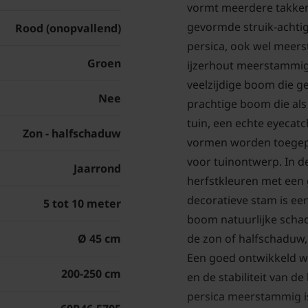
vormt meerdere takken,
gevormde struik-achti
Rood (onopvallend)
persica, ook wel meers
Groen
ijzerhout meerstammig
veelzijdige boom die ge
Nee
prachtige boom die als s
tuin, een echte eyecatc
Zon - halfschaduw
vormen worden toegep
voor tuinontwerp. In d
Jaarrond
herfstkleuren met een gr
decoratieve stam is ee
5 tot 10 meter
boom natuurlijke schadu
Ø 45 cm
de zon of halfschaduw
Een goed ontwikkeld wor
200-250 cm
en de stabiliteit van d
persica meerstammig is