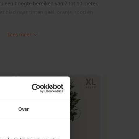
om een hoogte bereiken van 7 tot 10 meter.
et blad naar tinten geel, oranje, rood en
naast schilfert de bast na verloop van tijd
uren, wat ook in de winter een mooi beeld
Lees meer
it Iran en de Kaukasus en wordt daarom
erhoutboom genoemd.
 in de wintermaanden, vaak al in februari
elrode bloemen nog vóór de
 bloeiwijze maakt de boom extra
otia persica bloeit wanneer veel andere
 de bloei verschijnen er kleine vruchten
er zijn de bladeren glanzend groen,
Over
 felle kleuren aannemen zoals geel, oranje
ige vorm accentueert de afschilferende
tructuur, waardoor de boom zelfs in de