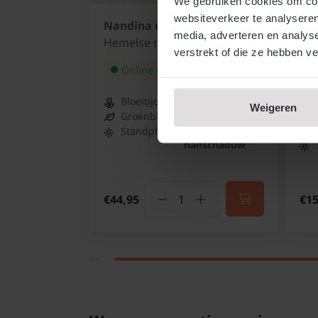
We gebruiken cookies om cont
websiteverkeer te analyseren
Nandina domestica - XL
Ame
media, adverteren en analys
'Ob
Hemelse of Schijnbamboe
verstrekt of die ze hebben v
Kr
Online op voorraad
Bloeitijd:
Juli
Weigeren
Groenblijvend:
Ja
Standplaats:
Zon -
halfschaduw
€44,95
€15