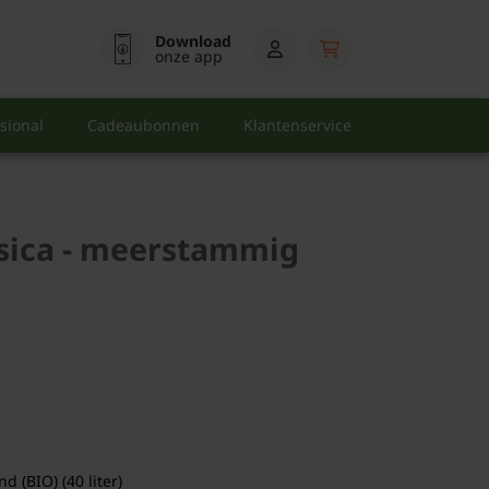
Download
onze app
sional
Cadeaubonnen
Klantenservice
rsica - meerstammig
 (BIO) (40 liter)