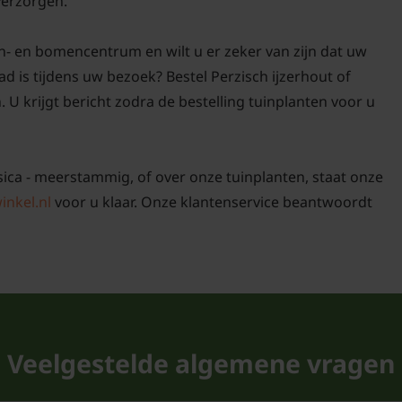
 verzorgen.
De Parrotia persica me
bijzonder sterk. Deze 
n- en bomencentrum en wilt u er zeker van zijn dat uw
en kan zelfs temperatu
 is tijdens uw bezoek? Bestel Perzisch ijzerhout of
op droge grond en in p
U krijgt bericht zodra de bestelling tuinplanten voor u
gezond en vitaal. De Par
grondsoorten, maar ge
doorlatende, lichte kle
rsica - meerstammig, of over onze tuinplanten, staat onze
geplant vraagt de boom
inkel.nl
voor u klaar. Onze klantenservice beantwoordt
hij een opvallende vers
Snoei is bij deze meer
dode of beschadigde t
boom gezond te houden
eigenschappen is de P
Veelgestelde algemene vragen
uitstekende keuze als s
tuinen, maar ook in pa