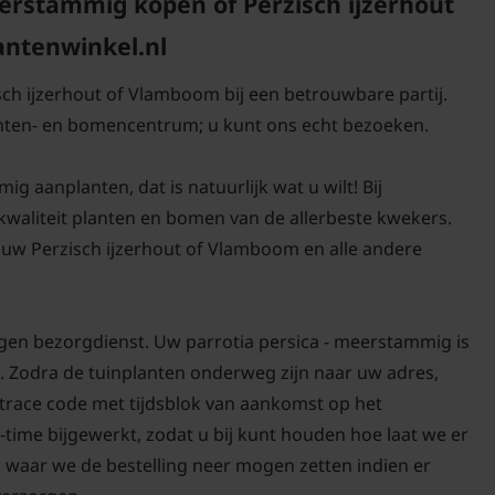
erstammig kopen of Perzisch ijzerhout
verschijnt, sieren klei
antenwinkel.nl
Deze subtiele, maar o
unieke uitstraling in 
sch ijzerhout of Vlamboom bij een betrouwbare partij.
bomen nog in rust zijn. 
anten- en bomencentrum; u kunt ons echt bezoeken.
de bladeren van de Parr
schitterende tinten gee
g aanplanten, dat is natuurlijk wat u wilt! Bij
spectaculaire herfstk
-kwaliteit planten en bomen van de allerbeste kwekers.
blikvanger in elke tuin.
uw Perzisch ijzerhout of Vlamboom en alle andere
De bladeren van de Par
donkergroen, vaak asy
igen bezorgdienst. Uw parrotia persica - meerstammig is
onregelmatig gekartelde
. Zodra de tuinplanten onderweg zijn naar uw adres,
wat bijdraagt aan de m
d trace code met tijdsblok van aankomst op het
Dankzij deze karakteri
-time bijgewerkt, zodat u bij kunt houden hoe laat we er
er een speels licht- e
n waar we de bestelling neer mogen zetten indien er