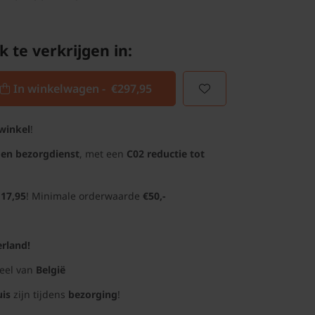
k te verkrijgen in:
In winkelwagen -
€297,95
winkel
!
gen bezorgdienst
, met een
C02 reductie tot
 17,95
! Minimale orderwaarde
€50,-
rland!
deel van
België
uis
zijn tijdens
bezorging
!