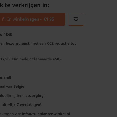
k te verkrijgen in:
In winkelwagen -
€1,95
winkel
!
gen bezorgdienst
, met een
C02 reductie tot
 17,95
! Minimale orderwaarde
€50,-
rland!
deel van
België
uis
zijn tijdens
bezorging
!
t uiterlijk 7 werkdagen
!
 vragen via:
info@tuinplantenwinkel.nl