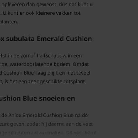
 opleveren dan gewenst, dus dat kunt u
. U kunt er ook kleinere vakken tot
planten.
ox subulata Emerald Cushion
fst in de zon of halfschaduw in een
chtige, waterdoorlatende bodem. Omdat
Cushion Blue' laag blijft en niet teveel
t, is het een zeer geschikte rotsplant.
ushion Blue snoeien en
s de Phlox Emerald Cushion Blue na de
eurt geven, zodat hij daarna aan de voet
onge scheuten zal aanmaken. Dit voorkomt