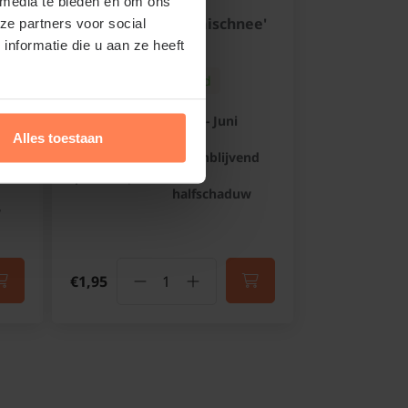
 media te bieden en om ons
Phlox subulata 'Maischnee'
ze partners voor social
Vlambloem
nformatie die u aan ze heeft
Online op voorraad
Bloeitijd:
April - Juni
Alles toestaan
Groenblijvend:
Half
groenblijvend
nd
Standplaats:
Zon -
halfschaduw
w
€1,95