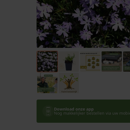
Bomen
Leibomen
Bloembollen
Tuinbenodigdheden
Kamerplanten
Bloempotten
Download onze app
Nog makkelijker bestellen via uw mobiel