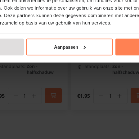
ent en advertenties te personaliseren, om functies voor social
ox subulata
Phlox subulata
. Ook delen we informatie over uw gebruik van onze site met on
ropurpurea'
'Candystripes'
e. Deze partners kunnen deze gegevens combineren met andere i
ambloem
Vlambloem
erzameld op basis van uw gebruik van hun services.
Online op voorraad
Online op voorraad
Aanpassen
Bloeitijd:
April - Juni
Bloeitijd:
April - Juni
Groenblijvend:
Half
Groenblijvend:
Half
groenblijvend
groenblijve
Standplaats:
Zon -
Standplaats:
Zon -
halfschaduw
halfschadu
95
€1,95