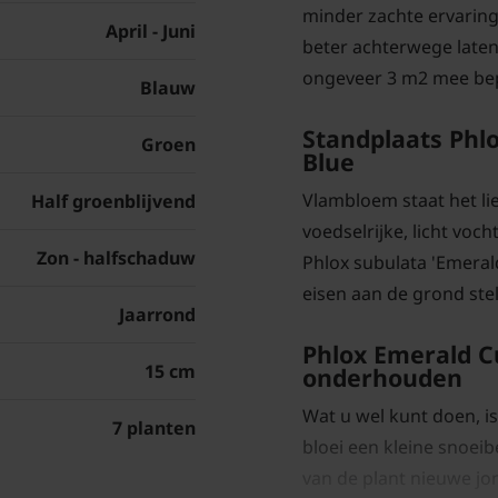
minder zachte ervaring
April - Juni
beter achterwege laten
ongeveer 3 m2 mee be
Blauw
Standplaats Phl
Groen
Blue
Vlambloem staat het lie
Half groenblijvend
voedselrijke, licht vo
Zon - halfschaduw
Phlox subulata 'Emerald 
eisen aan de grond stel
Jaarrond
Phlox Emerald C
15 cm
onderhouden
Wat u wel kunt doen, i
7 planten
bloei een kleine snoeib
van de plant nieuwe j