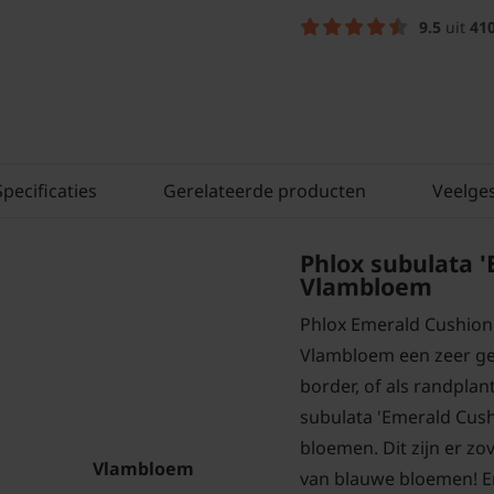
9.5
uit
41
Specificaties
Gerelateerde producten
Veelge
Phlox subulata '
Vlambloem
Phlox Emerald Cushion B
Vlambloem een zeer ges
border, of als randpla
subulata 'Emerald Cushi
bloemen. Dit zijn er zov
Vlambloem
van blauwe bloemen! Er