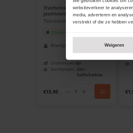
We gebruiken cookies om cont
Trachelospermum
Phl
websiteverkeer te analyseren
jasminoides
'At
media, adverteren en analys
Toscaanse jasmijn
Vl
verstrekt of die ze hebben v
Online op voorraad
Weigeren
Bloeitijd:
Juni - Juli en
daarna
sporadisch
Groenblijvend:
Ja
Standplaats:
Zon -
halfschaduw
€15,95
€1,