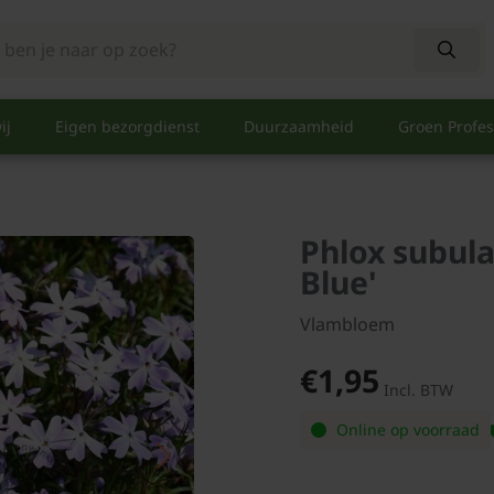
ij
Eigen bezorgdienst
Duurzaamheid
Groen Profes
Phlox subul
Blue'
Vlambloem
€1,95
Incl. BTW
Online op voorraad