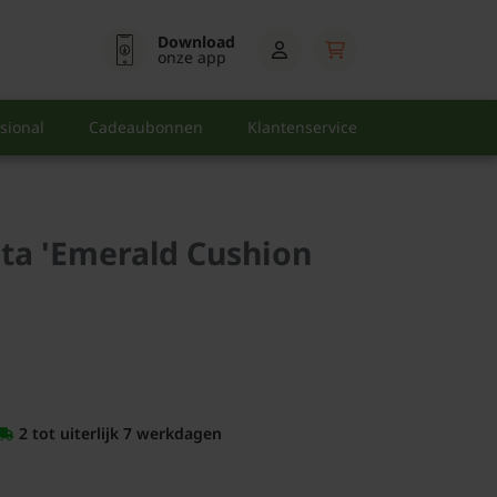
Download
onze app
sional
Cadeaubonnen
Klantenservice
ata 'Emerald Cushion
2 tot uiterlijk 7 werkdagen