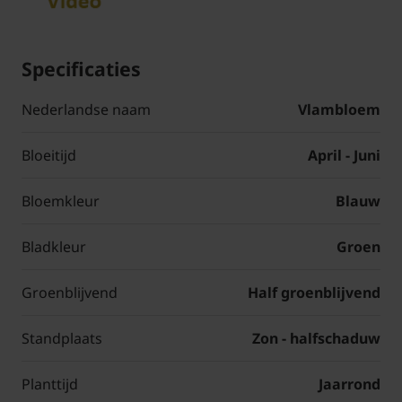
Specificaties
Nederlandse naam
Vlambloem
Bloeitijd
April - Juni
Bloemkleur
Blauw
Bladkleur
Groen
Groenblijvend
Half groenblijvend
Standplaats
Zon - halfschaduw
Planttijd
Jaarrond