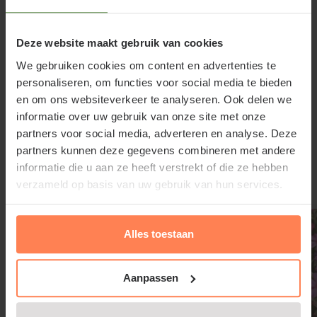
Blue' laag blijft en niet teveel eisen aan de grond
stelt, is het een zeer geschikte rotsplant.
Deze website maakt gebruik van cookies
Phlox Emerald Cushion Blue snoeien
We gebruiken cookies om content en advertenties te
en onderhouden
personaliseren, om functies voor social media te bieden
Wat u wel kunt doen, is de Phlox Emerald Cushion
en om ons websiteverkeer te analyseren. Ook delen we
informatie over uw gebruik van onze site met onze
Blue na de bloei een kleine snoeibeurt geven, zodat
Lees meer
partners voor social media, adverteren en analyse. Deze
hij daarna aan de voet van de plant nieuwe jonge
partners kunnen deze gegevens combineren met andere
scheuten zal aanmaken. Dit voorkomt dat er lange
informatie die u aan ze heeft verstrekt of die ze hebben
bruine twijgen ontstaan die de tuinplant er minder
Gerelateerde producten
verzameld op basis van uw gebruik van hun services.
mooi uit laten zien. Phlox subulata 'Emerald Cushion
Blue' is in zachte winters groenblijvend. Bij strenge
Alles toestaan
vorst kunnen de blaadjes wel bevriezen. Dit is niet
erg, het jaar erop zal de Vlambloem gewoon weer
uitschieten.
Aanpassen