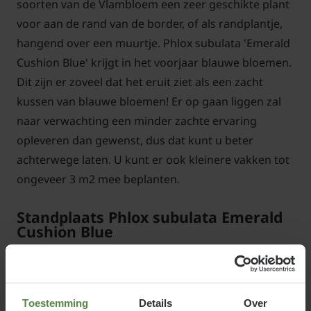
soorten van de Vlambloem een zeer geschikte plant
voor aan de rand van de border, of als randplantje,
hangend over een muurtje. Phlox subulata 'Emerald
Cushion Blue' krijgt in het voorjaar blauwe bloemen.
Dit zijn er zoveel dat het eruit ziet als een zacht
kussen van blauwe bloemen! Er op gaan liggen zal
naar verwachting een minder zachte ervaring
opleveren dan gewenst, dus dat kunt u beter
achterwege laten. U kunt er ook kleinere vakken tot
ongeveer 3 m2 mee beplanten.
Standplaats Phlox subulata Emerald
Cushion Blue
Vlambloem staat het liefst in de zon of halfschaduw
in een voedselrijke, licht vochtige, waterdoorlatende
bodem. Omdat Phlox subulata 'Emerald Cushion
Toestemming
Details
Over