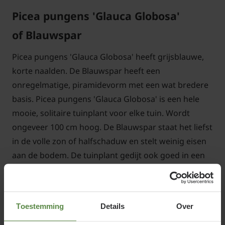
Picea pungens 'Glauca Globosa'
of Blauwspar
Picea pungens 'Glauca Globosa' heeft grijsblauwe,
korte naalden. De Blauwspar heeft een
onregelmatige, piramidevorm met een wat bredere
basis. Picea pungens 'Glauca Globosa' is een hele
mooie, solitaire tuinplant voor elke tuin. Wordt
ongeveer 100 cm hoog. De Blauwspar staat het liefst
in de volle zon of halfschaduw en stelt weinig eisen
aan de bodem. De tuinplant gedijt ook goed in een
stadsklimaat met minder goede
milieuomstandigheden en is erg winterhard.
Toestemming
Details
Over
Standplaats Picea pungens 'Glauca