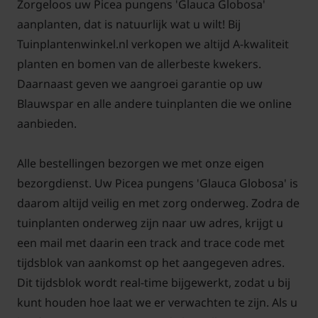
Zorgeloos uw Picea pungens 'Glauca Globosa'
aanplanten, dat is natuurlijk wat u wilt! Bij
Is de Picea pungens 'Glauca
Globosa'groen blijvend?
Tuinplantenwinkel.nl verkopen we altijd A-kwaliteit
planten en bomen van de allerbeste kwekers.
Net als de meeste coniferen en dennen blijven de
Daarnaast geven we aangroei garantie op uw
bladeren, naalden in dit geval behouden. De kleur is
Blauwspar en alle andere tuinplanten die we online
blauwgroen. Bloemen zijn niet van toepassing bij
aanbieden.
deze planten.
Alle bestellingen bezorgen we met onze eigen
bezorgdienst. Uw Picea pungens 'Glauca Globosa' is
daarom altijd veilig en met zorg onderweg. Zodra de
tuinplanten onderweg zijn naar uw adres, krijgt u
een mail met daarin een track and trace code met
tijdsblok van aankomst op het aangegeven adres.
Dit tijdsblok wordt real-time bijgewerkt, zodat u bij
kunt houden hoe laat we er verwachten te zijn. Als u