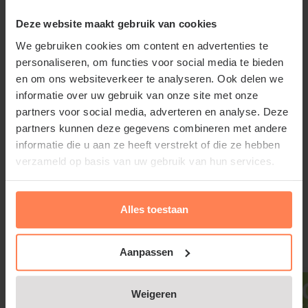
Globosa'
Deze website maakt gebruik van cookies
Picea pungens 'Glauca Globosa' staat het liefst in de
We gebruiken cookies om content en advertenties te
volle zon of halfschaduw en stelt weinig eisen aan
personaliseren, om functies voor social media te bieden
en om ons websiteverkeer te analyseren. Ook delen we
de grondsoort. Door het oppervlakkig wortelgestel
informatie over uw gebruik van onze site met onze
van de Blauwspar is hij moeilijk te combineren met
partners voor social media, adverteren en analyse. Deze
bodembedekkers te dicht bij de stam.
partners kunnen deze gegevens combineren met andere
informatie die u aan ze heeft verstrekt of die ze hebben
Picea pungens 'Glauca Globosa'
verzameld op basis van uw gebruik van hun services.
snoeien en onderhouden
Lees meer
Alles toestaan
Snoeien van Picea pungens 'Glauca Globosa' kan in
februari/maart om hem weer een meer compacte
Gerelateerde producten
Aanpassen
vorm te geven en de kroon in model te houden.
Weigeren