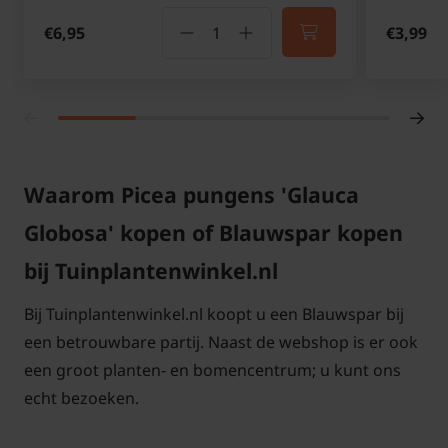
Globosa'
te koop?
€6,95
€3,99
De Picea pungens 'Glauca Globosa' is zowel
verkrijgbaar op onze website als bij ons in de winkel.
Deze Blauwspar met zijn compacte groeiwijze en
blauwgrijze naalden is zeker een aanwinst voor de
tuin. De plant kan ook heel goed als solitaire
conifeer geplaats worden.
Waarom Picea pungens 'Glauca
Globosa' kopen of Blauwspar kopen
Moet de Piccea pungens 'Glauca
Globosa' gesnoeid worden?
bij Tuinplantenwinkel.nl
De plant heeft maar weinig snoei nodig, de
Bij Tuinplantenwinkel.nl koopt u een Blauwspar bij
bolvormige groeiwijze groeit heel traag. De
een betrouwbare partij. Naast de webshop is er ook
bladeren zijn in de vorm van naalden en zijn
een groot planten- en bomencentrum; u kunt ons
blauwgroen van kleur en blijven behouden in de
echt bezoeken.
winter en de plant is goed winterhard net als veel
coniferen.