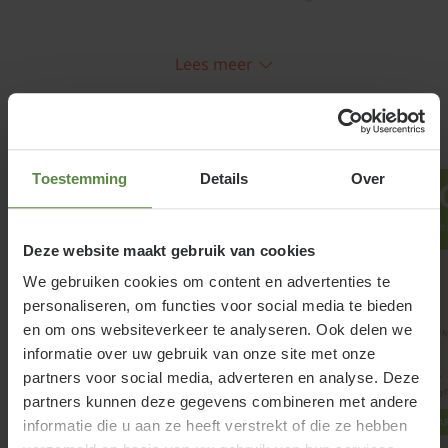
grondsoort wel moet de grond goed
waterdoorlatend zijn. Deze den staat graag in de
Lees meer
zon tot halfschaduw.
Pinus strobus 'Radiata' snoeien en
Gerelateerde producten
onderhouden
Toestemming
Details
Over
De Pinus strobus 'Radiata' heeeft een compacte
groeiwijze. Om de vorm mooi te behouden mag in
Deze website maakt gebruik van cookies
de maand mei deze gerust wat in vorm worden
We gebruiken cookies om content en advertenties te
gesnoeid.
personaliseren, om functies voor social media te bieden
en om ons websiteverkeer te analyseren. Ook delen we
informatie over uw gebruik van onze site met onze
partners voor social media, adverteren en analyse. Deze
partners kunnen deze gegevens combineren met andere
informatie die u aan ze heeft verstrekt of die ze hebben