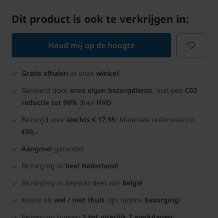
Dit product is ook te verkrijgen in:
Houd mij op de hoogte
Gratis afhalen
in onze
winkel
!
Geleverd door
onze eigen bezorgdienst
, met een
C02
reductie tot 90%
door
HVO
Bezorgd voor
slechts € 17,95
! Minimale orderwaarde
€50,-
Aangroei
garantie!
Bezorging in
heel Nederland!
Bezorging in beperkt deel van
België
Keuze uit
wel / niet thuis
zijn tijdens
bezorging
!
Bezorging binnen
2 tot uiterlijk 7 werkdagen
!