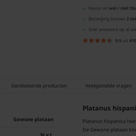
Keuze uit
wel / niet th
Bezorging binnen
2 to
Snel antwoord op al uw
9.5
uit
41
Gerelateerde producten
Veelgestelde vragen
Platanus hispan
Gewone plataan
Platanus hispanica hee
De Gewone plataan komt 
N.v.t.