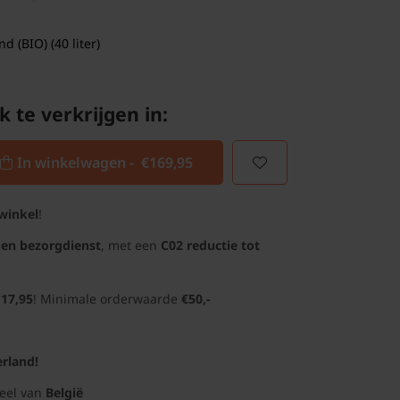
 (BIO) (40 liter)
k te verkrijgen in:
In winkelwagen -
€169,95
winkel
!
gen bezorgdienst
, met een
C02 reductie tot
 17,95
! Minimale orderwaarde
€50,-
rland!
deel van
België