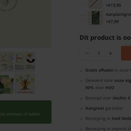
+€13,95
Aanplantgrond
+€7,99
Dit product is oo
Gratis afhalen
in onze
Geleverd door
onze ei
90%
door
HVO
Bezorgd voor
slechts €
Aangroei
garantie!
e telefoon of tablet.
Bezorging in
heel Nede
Bezorging in beperkt 