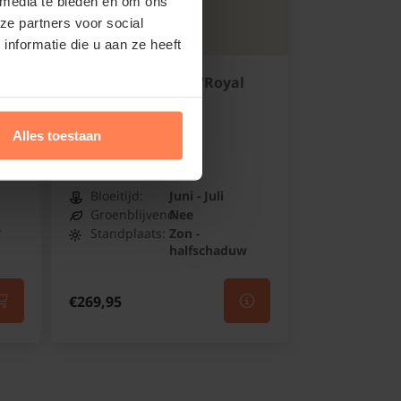
 media te bieden en om ons
ze partners voor social
nformatie die u aan ze heeft
Cotinus coggygria 'Royal
Purple'
Pruikenboom
Alles toestaan
Niet op voorraad
Bloeitijd:
Juni - Juli
Groenblijvend:
Nee
w
Standplaats:
Zon -
halfschaduw
€269,95