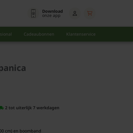
Download
onze app
sional
Cadeaubonnen
Klantenservice
panica
2 tot uiterlijk 7 werkdagen
00 cm) en boomband