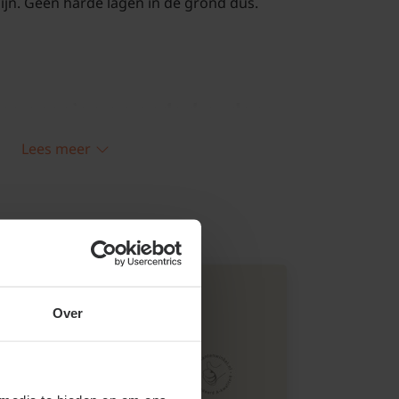
jn. Geen harde lagen in de grond dus.
ica snoeien en onderhouden
andelaberen van de kroon is de boom
Lees meer
ouden. Deze snoeimethode kan er zelfs
ordt bij platanen vaak toegepast. Vooral de
t beste door een professional gedaan
Over
winkel.nl kunt u jaarrond planten. Dit
 bomen in pot leveren. Aanplanten in de
én zomer is dus altijd mogelijk, met