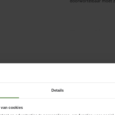
doorwortelbaar moet zi
Platanus hispan
Door middel van het k
binnen proporties te h
heel fraai uitzien en w
en
eerste keer kan dit he
worden.
Details
Bomen van tuinplanten
kan omdat we al onze
 van cookies
herfst, winter, lente 