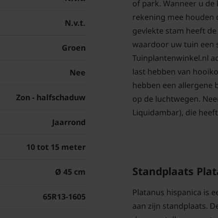
of park. Wanneer u de 
rekening mee houden da
N.v.t.
gevlekte stam heeft de
waardoor uw tuin een sp
Groen
Tuinplantenwinkel.nl a
last hebben van hooiko
Nee
hebben een allergene b
Zon - halfschaduw
op de luchtwegen. Nee
Liquidambar), die heeft
Jaarrond
10 tot 15 meter
Standplaats Pla
Ø 45 cm
Platanus hispanica is 
65R13-1605
aan zijn standplaats. D