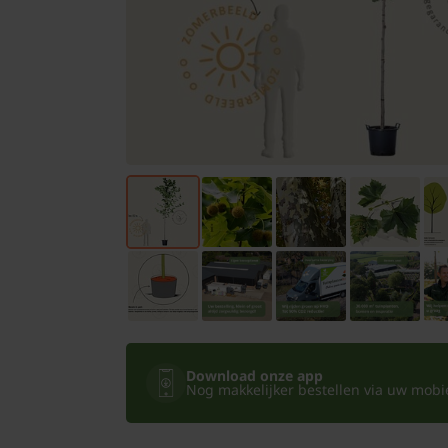
Bomen
Leibomen
Bloembollen
Tuinbenodigdheden
Kamerplanten
Bloempotten
Download onze app
Nog makkelijker bestellen via uw mobiel