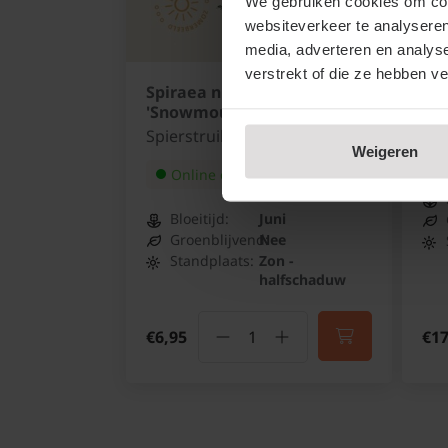
We gebruiken cookies om cont
websiteverkeer te analyseren
media, adverteren en analys
verstrekt of die ze hebben v
Spiraea nipponica
Lir
'Snowmound'
Tu
Spierstruik
Weigeren
Online op voorraad
Bloeitijd:
Juni
Groenblijvend:
Nee
Standplaats:
Zon -
halfschaduw
€6,95
€17