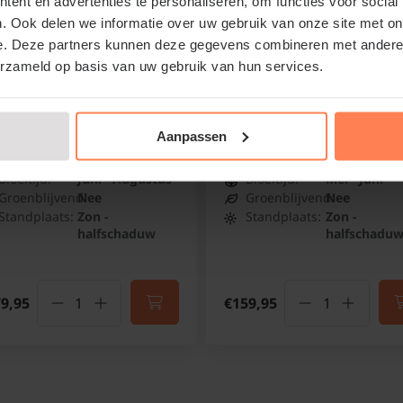
aangroeigarantie!
ent en advertenties te personaliseren, om functies voor social
. Ook delen we informatie over uw gebruik van onze site met on
e. Deze partners kunnen deze gegevens combineren met andere i
erzameld op basis van uw gebruik van hun services.
iodendron tulipifera
Juglans regia - hoogstam
lpenboom
Walnoot of Notenboom
Aanpassen
Online op voorraad
Online op voorraad
Bloeitijd:
Juni - Augustus
Bloeitijd:
Mei - Juni
Groenblijvend:
Nee
Groenblijvend:
Nee
Standplaats:
Zon -
Standplaats:
Zon -
halfschaduw
halfschadu
9,95
€159,95