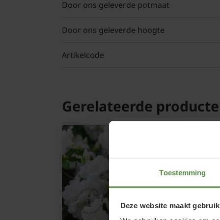
Door ons geleverde potmaat
Door ons geleverde hoogte
Artikelcode
Gerelateerde product
Toestemming
Deze website maakt gebruik