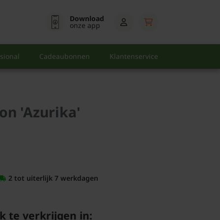
Download
onze app
sional
Cadeaubonnen
Klantenservice
n 'Azurika'
2 tot uiterlijk 7 werkdagen
k te verkrijgen in: