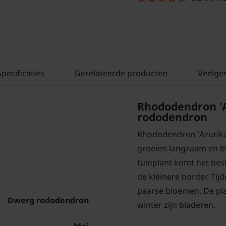
Specificaties
Gerelateerde producten
Veelge
Rhododendron 'A
rododendron
Rhododendron 'Azurika'
groeien langzaam en bl
tuinplant komt het best
de kleinere border. Ti
paarse bloemen. De pla
Dwerg rododendron
winter zijn bladeren.