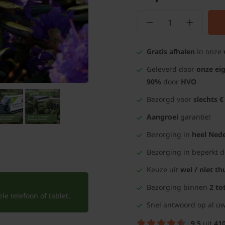
Gratis afhalen
in onze
Geleverd door
onze ei
90%
door
HVO
Bezorgd voor
slechts €
Aangroei
garantie!
Bezorging in
heel Nede
Bezorging in beperkt 
Keuze uit
wel / niet th
Bezorging binnen
2 to
e telefoon of tablet.
Snel antwoord op al uw
9.5
uit
41