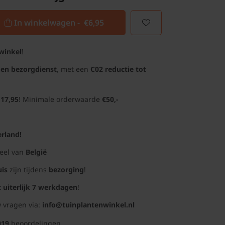
In winkelwagen -
€6,95
winkel
!
gen bezorgdienst
, met een
C02 reductie tot
 17,95
! Minimale orderwaarde
€50,-
rland!
deel van
België
uis
zijn tijdens
bezorging
!
t uiterlijk 7 werkdagen
!
 vragen via:
info@tuinplantenwinkel.nl
019
beoordelingen