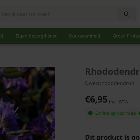
ij
Eigen bezorgdienst
Duurzaamheid
Groen Profes
Rhododendro
Dwerg rododendron
€6,95
Incl. BTW
Online op voorraad
Dit product is oo