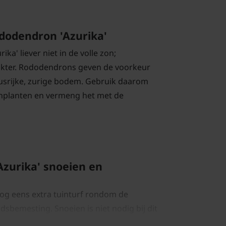
dodendron 'Azurika'
ka' liever niet in de volle zon;
hikter. Rododendrons geven de voorkeur
usrijke, zurige bodem. Gebruik daarom
anplanten en vermeng het met de
zurika' snoeien en
 nog eens extra tuinturf rondom de
sbemesting. Snoeien is niet nodig bij dit
e; hoogstens een enkel takje voor