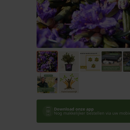
Bomen
Leibomen
Bloembollen
Tuinbenodigdheden
Kamerplanten
Bloempotten
Download onze app
Nog makkelijker bestellen via uw mobiel