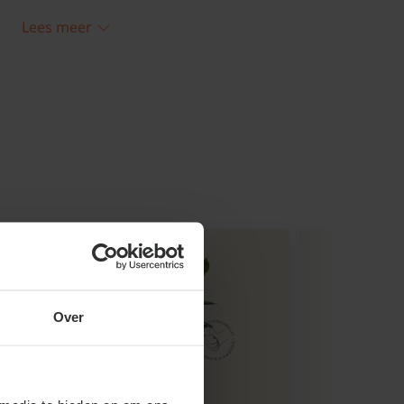
i.
Lees meer
ragen over Rhododendron
ndron Azurika in de volle
ka' staat graag in de halfschaduw tot
drons staan graag in zure grond.
 plek voor een rododendron
Over
ndrons
het in de halfschaduw, dit omdat
licht heeft om de bloemknoppen aan te
on 'Azurika' staat graag in de