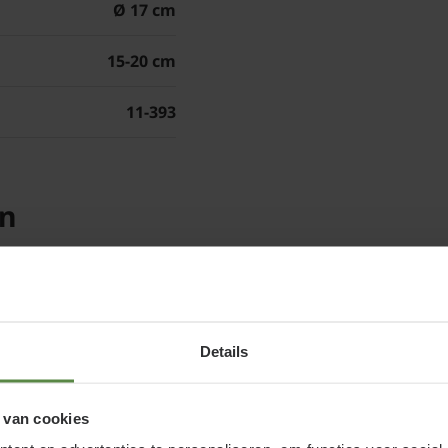
Ø 17 cm
vormbehoud na de bloe
15-20 cm
11-393
Veel gestelde v
'Azurika':
Kan een rhodode
zon?
en
De Rhododendron 'Azuri
schaduw. Alle Rhodode
Wat is de beste
Azurika?
Details
Het beste doen
Rhode
men dan tocht genoeg 
 van cookies
leggen. Ook Rhododendr