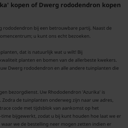
ka' kopen of Dwerg rododendron kopen
Wanneer bloeit 
Rhododendron 'Azurika'
g rododendron bij een betrouwbare partij. Naast de
voorjaar. De bloei is i
 bomencentrum; u kunt ons echt bezoeken.
eventueel de bloemtros
maar laten zitten mag 
nten, dat is natuurlijk wat u wilt! Bij
centimeter hoog en ka
-kwaliteit planten en bomen van de allerbeste kwekers.
gebruikt worden.
 uw Dwerg rododendron en alle andere tuinplanten die
igen bezorgdienst. Uw Rhododendron 'Azurika' is
. Zodra de tuinplanten onderweg zijn naar uw adres,
d trace code met tijdsblok van aankomst op het
-time bijgewerkt, zodat u bij kunt houden hoe laat we er
n waar we de bestelling neer mogen zetten indien er