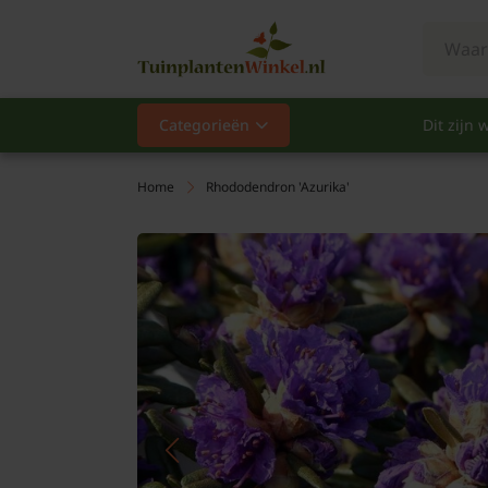
Categorieën
Dit zijn w
Categorieën
Populair
Home
Rhododendron 'Azurika'
Vaste planten
Heesters
Hagen
Klimplanten
Fruit