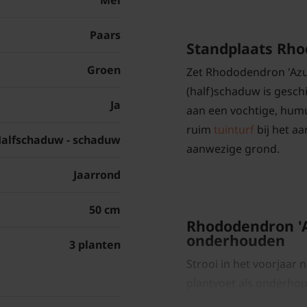
Mei
Paars
Standplaats Rho
Groen
Zet Rhododendron 'Azuri
(half)schaduw is gesc
Ja
aan een vochtige, hum
ruim
tuinturf
bij het a
alfschaduw - schaduw
aanwezige grond.
Jaarrond
50 cm
Rhododendron 'A
onderhouden
3 planten
Strooi in het voorjaar
plantvoet als onderhoud
compacte, lage struikj