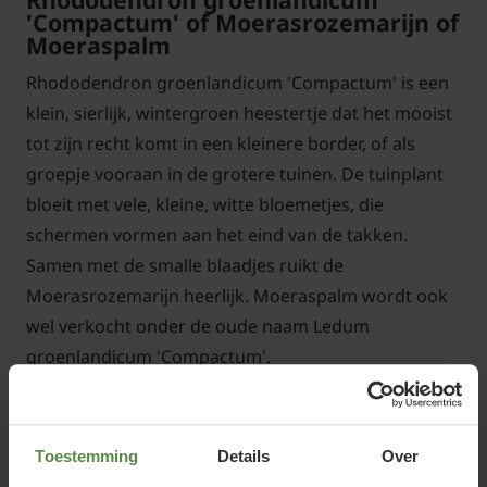
'Compactum' of Moerasrozemarijn of
Moeraspalm
Rhododendron groenlandicum 'Compactum' is een
klein, sierlijk, wintergroen heestertje dat het mooist
tot zijn recht komt in een kleinere border, of als
groepje vooraan in de grotere tuinen. De tuinplant
bloeit met vele, kleine, witte bloemetjes, die
schermen vormen aan het eind van de takken.
Samen met de smalle blaadjes ruikt de
Moerasrozemarijn heerlijk. Moeraspalm wordt ook
wel verkocht onder de oude naam Ledum
groenlandicum 'Compactum'.
Toestemming
Details
Over
Standplaats Rhododendron