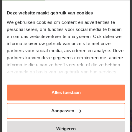
groenlandicum 'Compactum'
Deze website maakt gebruik van cookies
Bij voorkeur staat Rhododendron groenlandicum
'Compactum' in de (half)schaduw, op een zure,
We gebruiken cookies om content en advertenties te
personaliseren, om functies voor social media te bieden
humusrijke, vochtige bodem. Gebruik bij het
en om ons websiteverkeer te analyseren. Ook delen we
aanplanten van deze tuinplant voldoende tuinturf.
informatie over uw gebruik van onze site met onze
partners voor social media, adverteren en analyse. Deze
partners kunnen deze gegevens combineren met andere
informatie die u aan ze heeft verstrekt of die ze hebben
Rhododendron groenlandicum
verzameld op basis van uw gebruik van hun services.
'Compactum' snoeien en
Lees meer
onderhouden
Alles toestaan
Let op de vochtigheid, als de tuinplant meer in de
Gerelateerde producten
zon staat heeft hij tijdens warme en droge periodes
extra water nodig. Door zijn trage groei en
Aanpassen
compacte vorm heeft Moerasrozemarijn geen snoei
nodig; hoogstens wat lichte vormsnoei na de bloei.
Weigeren