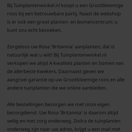
mooi te combineren met andere tuinplanten.
Bij Tuinplantenwinkel.nl koopt u een Grootbloemige
roos bij een betrouwbare partij. Naast de webshop
is er ook een groot planten- en bomencentrum; u
kunt ons echt bezoeken.
Standplaats Rosa 'Brittannia'
Zorgeloos uw Rosa 'Britannia' aanplanten, dat is
De ideale standplaats voor een roos is in de volle
natuurlijk wat u wilt! Bij Tuinplantenwinkel.nl
zon. Het voordeel van deze standplaats is dat de
verkopen we altijd A-kwaliteit planten en bomen van
roos na een regenperiode snel opdroogt waardoor
de allerbeste kwekers. Daarnaast geven we
het blad minder snel kans heeft op infecties. De
aangroei garantie op uw Grootbloemige roos en alle
bloemen komen ook beter tot ontwikkeling en de
andere tuinplanten die we online aanbieden.
roos zal ook meer bloemknoppen maken. Stel dat u
een roos in de halfschaduw zet gaat dat meestal ook
Alle bestellingen bezorgen we met onze eigen
goed, maar volledig in de schaduw aanplanten is
bezorgdienst. Uw Rosa 'Britannia' is daarom altijd
niet gewenst.
veilig en met zorg onderweg. Zodra de tuinplanten
onderweg zijn naar uw adres, krijgt u een mail met