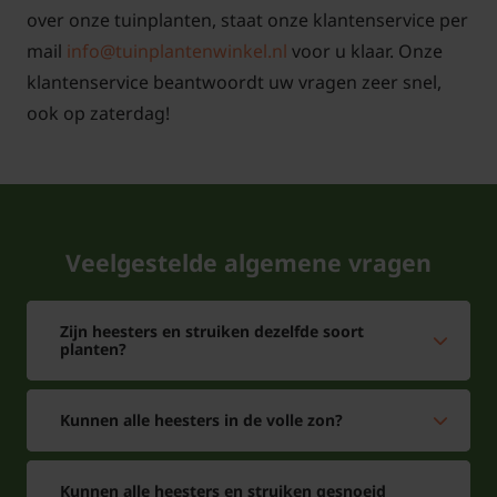
Voor snoei- en onderhoudstips voor de struikroos
over onze tuinplanten, staat onze klantenservice per
'Brittania'
klik hier!
mail
info@tuinplantenwinkel.nl
voor u klaar. Onze
klantenservice beantwoordt uw vragen zeer snel,
ook op zaterdag!
Veelgestelde algemene vragen
Zijn heesters en struiken dezelfde soort
planten?
Kunnen alle heesters in de volle zon?
Kunnen alle heesters en struiken gesnoeid