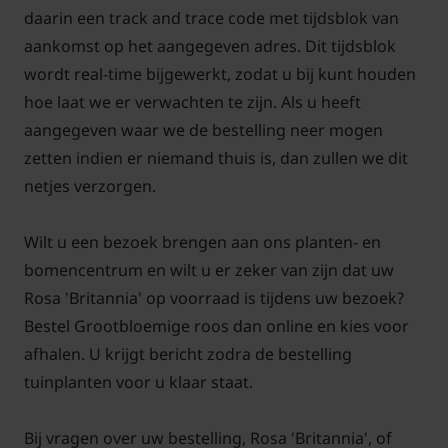
Rosa 'Brittannia' snoeien en
daarin een track and trace code met tijdsblok van
onderhouden
aankomst op het aangegeven adres. Dit tijdsblok
wordt real-time bijgewerkt, zodat u bij kunt houden
Onderhoud van rozen lijkt moeilijk maar is het zeker
hoe laat we er verwachten te zijn. Als u heeft
niet. Iedereen kan elk jaar weer genieten van mooie
aangegeven waar we de bestelling neer mogen
gezonde planten die de hele zomer de meest
zetten indien er niemand thuis is, dan zullen we dit
prachtige bloemen geven. Om u hierbij te helpen,
netjes verzorgen.
hebben we op Tuinplantenwinkel.nl een artikel
geschreven met tips over het onderhoud en snoeien
Wilt u een bezoek brengen aan ons planten- en
van struikrozen. Met behulp van foto's en
bomencentrum en wilt u er zeker van zijn dat uw
pictogrammen leggen we het snoeien en
Rosa 'Britannia' op voorraad is tijdens uw bezoek?
onderhoud duidelijk uit. Als u deze tips opvolgt, kunt
Bestel Grootbloemige roos dan online en kies voor
u jaren genieten van uw nieuwe aanwinst!
afhalen. U krijgt bericht zodra de bestelling
tuinplanten voor u klaar staat.
Bij vragen over uw bestelling, Rosa 'Britannia', of