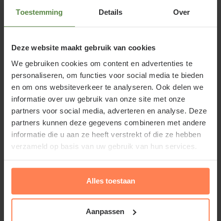
Rosa 'Brittannia' of Grootbloemige
Toestemming
Details
Over
trosroos
Deze prachtige struikroos bloeit met zalmroze tot
Deze website maakt gebruik van cookies
oranje gekleurde bloemen. De bloemen zijn vrij
We gebruiken cookies om content en advertenties te
groot van formaat en hebben een aangename geur.
personaliseren, om functies voor social media te bieden
Ze verschijnen in enkel of drievoud bovenaan
en om ons websiteverkeer te analyseren. Ook delen we
stevige stelen. In de knop lijken de bloemen eerder
informatie over uw gebruik van onze site met onze
oranjerood te kleuren maar bij het opengaan
partners voor social media, adverteren en analyse. Deze
partners kunnen deze gegevens combineren met andere
kleuren de bloembladeren zalmoranje tot roze. Het
informatie die u aan ze heeft verstrekt of die ze hebben
loof is daarnaast sterk glanzend. De sterke stengels,
verzameld op basis van uw gebruik van hun services.
stevige bladeren en bloemvorm maken deze roos
ook ideaal voor gebruik als snijbloem.
Alles toestaan
Rosa 'Brittannia' is een doorbloeiende struikroos die
bloeit vanaf juni tot diep in het najaar. Door de oude
Aanpassen