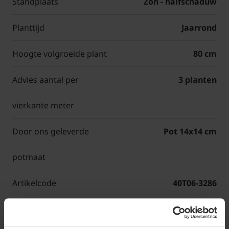
Standplaats
Zon - halfschaduw
Planttijd
Jaarrond
Hoogte volgroeide plant
80 cm
Advies aantal per
3 planten
vierkante meter
Door ons geleverde
Pot 14x14 cm
potmaat
Artikelcode
40T06-3286