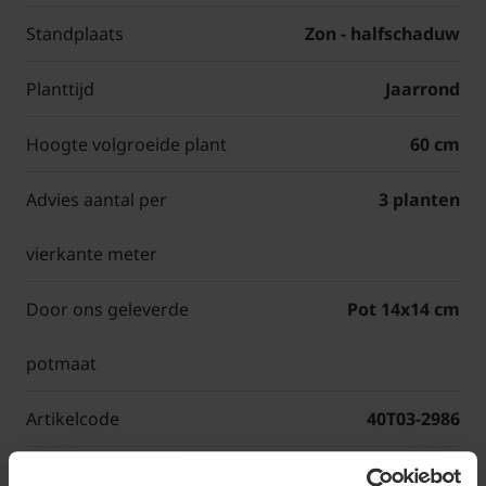
Standplaats
Zon - halfschaduw
Planttijd
Jaarrond
Hoogte volgroeide plant
60 cm
Advies aantal per
3 planten
vierkante meter
Door ons geleverde
Pot 14x14 cm
potmaat
Artikelcode
40T03-2986