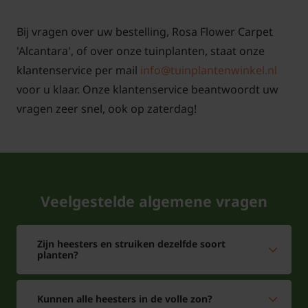
snoeien en onderhouden
Onderhoud van rozen lijkt moeilijk maar is het zeker
Bij vragen over uw bestelling, Rosa Flower Carpet
niet. Iedereen kan elk jaar weer genieten van mooie
'Alcantara', of over onze tuinplanten, staat onze
gezonde planten die de hele zomer de meest
klantenservice per mail
info@tuinplantenwinkel.nl
prachtige bloemen geven. Om u hierbij te helpen,
voor u klaar. Onze klantenservice beantwoordt uw
hebben we op Tuinplantenwinkel.nl een artikel
vragen zeer snel, ook op zaterdag!
geschreven met tips over het onderhoud en snoeien
van struikrozen. Met behulp van foto's en
pictogrammen leggen we het snoeien en
onderhoud duidelijk uit. Als u deze tips opvolgt, kunt
Veelgestelde algemene vragen
u jaren genieten van uw nieuwe aanwinst!
Voor snoei- en onderhoudstips voor de struikroos
Zijn heesters en struiken dezelfde soort
planten?
'Alcantara'
klik hier!
Kunnen alle heesters in de volle zon?