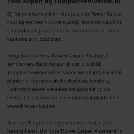
roos kopen bij Tuinplantenwinkel.nl
raden we aan om in het voorjaar de roos kort terug
te snoeien en te voorzien van extra meststof. Snoei
Bij Tuinplantenwinkel.nl koopt u een Flower Carpet
de roos in maart terug tot een hoogte van ongeveer
roos bij een betrouwbare partij. Naast de webshop
15 centimeter. De roos 'Sorrento' is een selectie van
is er ook een groot planten- en bomencentrum; u
de Duitse veredelaar Noack.
kunt ons echt bezoeken.
Het maakt niet uit of u een kleine of een grote tuin
Zorgeloos uw Rosa Flower Carpet 'Alcantara'
bezit, struikrozen zijn een aanwinst in elke tuin.
aanplanten, dat is natuurlijk wat u wilt! Bij
Traditioneel worden rozen vaak in grote perken
Tuinplantenwinkel.nl verkopen we altijd A-kwaliteit
gezet (vandaar de naam perkroos of perkrozen). De
planten en bomen van de allerbeste kwekers.
laatste jaren zie je steeds vaker dat de roos als
Daarnaast geven we aangroei garantie op uw
solitair of in een klein groepje wordt aangeplant.
Flower Carpet roos en alle andere tuinplanten die
Door de meest prachtige kleuren is een roos heel
we online aanbieden.
mooi te combineren met andere tuinplanten.
Alle bestellingen bezorgen we met onze eigen
bezorgdienst. Uw Rosa Flower Carpet 'Alcantara' is