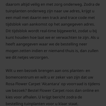
daarom altijd veilig en met zorg onderweg. Zodra de
Standplaats Rosa Flower Carpet
tuinplanten onderweg zijn naar uw adres, krijgt u
een mail met daarin een track and trace code met
'Alcantara'
tijdsblok van aankomst op het aangegeven adres.
De ideale standplaats voor een roos is in de volle
Dit tijdsblok wordt real-time bijgewerkt, zodat u bij
zon. Het voordeel van deze standplaats is dat de
kunt houden hoe laat we er verwachten te zijn. Als u
roos na een regenperiode snel opdroogt waardoor
heeft aangegeven waar we de bestelling neer
het blad minder snel kans heeft op infecties. De
mogen zetten indien er niemand thuis is, dan zullen
bloemen komen ook beter tot ontwikkeling en de
we dit netjes verzorgen.
roos zal ook meer bloemknoppen maken. Stel dat u
een roos in de halfschaduw zet gaat dat meestal ook
Wilt u een bezoek brengen aan ons planten- en
goed, maar volledig in de schaduw aanplanten is
bomencentrum en wilt u er zeker van zijn dat uw
niet gewenst.
Rosa Flower Carpet 'Alcantara' op voorraad is tijdens
uw bezoek? Bestel Flower Carpet roos dan online en
Rosa Flower Carpet 'Alcantara'
kies voor afhalen. U krijgt bericht zodra de
bestelling tuinplanten voor u klaar staat.