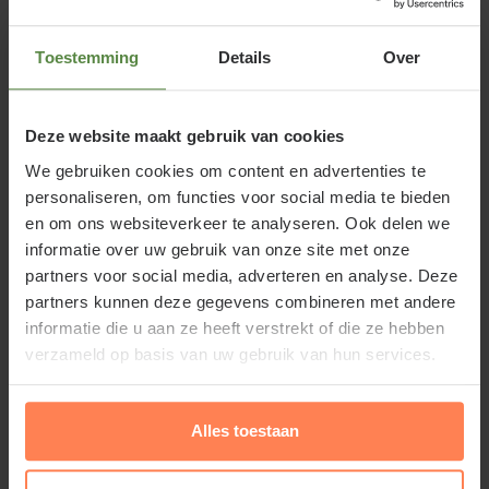
Rosa Flower Carpet 'Alcantara' of
Toestemming
Details
Over
Bodembedekkende roos
Deze Flower Carpet roos is al net zo sterk als zijn
Deze website maakt gebruik van cookies
soortgenoten. De roos onderscheidt zich met
We gebruiken cookies om content en advertenties te
dieprode enkelvoudige bloemen, waarbij de
personaliseren, om functies voor social media te bieden
goudgele meeldraden mooi zichtbaar zijn. De
en om ons websiteverkeer te analyseren. Ook delen we
bloemen zijn daardoor ook goed toegankelijk voor
informatie over uw gebruik van onze site met onze
bijen en hommels. Net als alle andere Flower Carpet
partners voor social media, adverteren en analyse. Deze
partners kunnen deze gegevens combineren met andere
rozen heeft ook deze roos uitstekende
informatie die u aan ze heeft verstrekt of die ze hebben
eigenschappen. Het is een sterke en makkelijke
verzameld op basis van uw gebruik van hun services.
doorbloeiende trosroos met een brede groeiwijze.
Daardoor is de plant ook geschikt als
bodembedekker en komt de roos bijvoorbeeld goed
Alles toestaan
tot zijn recht aan de rand van een verhoogde border.