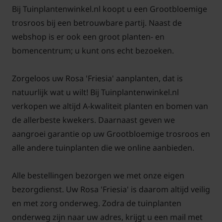
Bij Tuinplantenwinkel.nl koopt u een Grootbloemige
roos na een regenperiode snel opdroogt waardoor
trosroos bij een betrouwbare partij. Naast de
het blad minder snel kans heeft op infecties. De
webshop is er ook een groot planten- en
bloemen komen ook beter tot ontwikkeling en de
bomencentrum; u kunt ons echt bezoeken.
roos zal ook meer bloemknoppen maken. Stel dat u
een roos in de halfschaduw zet gaat dat meestal ook
Zorgeloos uw Rosa 'Friesia' aanplanten, dat is
goed, maar volledig in de schaduw aanplanten is
natuurlijk wat u wilt! Bij Tuinplantenwinkel.nl
niet gewenst.
verkopen we altijd A-kwaliteit planten en bomen van
de allerbeste kwekers. Daarnaast geven we
aangroei garantie op uw Grootbloemige trosroos en
alle andere tuinplanten die we online aanbieden.
Rosa 'Friesia' snoeien en
onderhouden
Alle bestellingen bezorgen we met onze eigen
bezorgdienst. Uw Rosa 'Friesia' is daarom altijd veilig
Onderhoud van rozen lijkt moeilijk maar is het zeker
en met zorg onderweg. Zodra de tuinplanten
niet. Iedereen kan elk jaar weer genieten van mooie
onderweg zijn naar uw adres, krijgt u een mail met