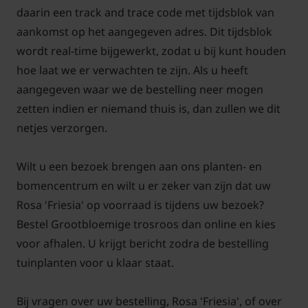
gezonde planten die de hele zomer de meest
daarin een track and trace code met tijdsblok van
prachtige bloemen geven. Om u hierbij te helpen,
aankomst op het aangegeven adres. Dit tijdsblok
hebben we op Tuinplantenwinkel.nl een artikel
wordt real-time bijgewerkt, zodat u bij kunt houden
geschreven met tips over het onderhoud en snoeien
hoe laat we er verwachten te zijn. Als u heeft
van struikrozen. Met behulp van foto's en
aangegeven waar we de bestelling neer mogen
pictogrammen leggen we het snoeien en
zetten indien er niemand thuis is, dan zullen we dit
onderhoud duidelijk uit. Als u deze tips opvolgt, kunt
netjes verzorgen.
u jaren genieten van uw nieuwe aanwinst!
Wilt u een bezoek brengen aan ons planten- en
Voor snoei- en onderhoudstips voor de struikroos
bomencentrum en wilt u er zeker van zijn dat uw
'Friesia'
klik hier!
Rosa 'Friesia' op voorraad is tijdens uw bezoek?
Bestel Grootbloemige trosroos dan online en kies
voor afhalen. U krijgt bericht zodra de bestelling
tuinplanten voor u klaar staat.
Bij vragen over uw bestelling, Rosa 'Friesia', of over