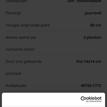
Standplaats
Zon - halfschaduw
Planttijd
Jaarrond
Hoogte volgroeide plant
80 cm
Advies aantal per
3 planten
vierkante meter
Door ons geleverde
Pot 14x14 cm
potmaat
Artikelcode
40T05-1772