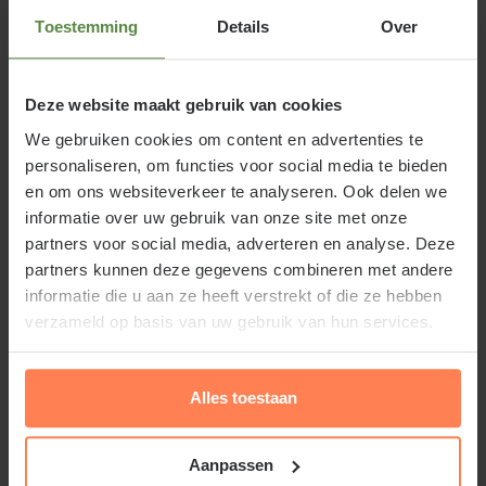
Rosa 'Friesia' of Grootbloemige
Toestemming
Details
Over
trosroos
Rosa 'Friesia' is uitgegroeid tot een volwaardige
Deze website maakt gebruik van cookies
klassieker en niet meer weg te denken uit het
We gebruiken cookies om content en advertenties te
assortiment. Deze selectie van de veredelaar Kordes
personaliseren, om functies voor social media te bieden
(Kordesroos / Kordesrozen) stamt alweer uit 1977.
en om ons websiteverkeer te analyseren. Ook delen we
De Rosa 'Friesia' bloeit met frisgele grote bloemen
informatie over uw gebruik van onze site met onze
die aangenaam geuren. De vorm van de roos houdt
partners voor social media, adverteren en analyse. Deze
partners kunnen deze gegevens combineren met andere
het midden tussen een grootbloemige en een
informatie die u aan ze heeft verstrekt of die ze hebben
trosroos. De bloei komt al snel op gang en duurt tot
verzameld op basis van uw gebruik van hun services.
aan oktober. Wanneer u de oude bloemen weg knipt
bloeit deze struikroos nog beter door. Het blad is
donkergroen glanzend en bovendien gezond. Niet
Alles toestaan
voor niets is deze roos een trotse bezitter van het
predikaat Toproos. De hoogte van deze struikroos is
Aanpassen