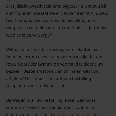
van struikrozen. Met behulp van foto's en
Dit tijdsblok wordt real-time bijgewerkt, zodat u bij
pictogrammen leggen we het snoeien en
kunt houden hoe laat we er verwachten te zijn. Als u
onderhoud duidelijk uit. Als u deze tips opvolgt, kunt
heeft aangegeven waar we de bestelling neer
u jaren genieten van uw nieuwe aanwinst!
mogen zetten indien er niemand thuis is, dan zullen
we dit netjes verzorgen.
Voor snoei- en onderhoudstips voor de struikroos
'Gebrüder Grimm'
klik hier!
Wilt u een bezoek brengen aan ons planten- en
bomencentrum en wilt u er zeker van zijn dat uw
Rosa 'Gebrüder Grimm' op voorraad is tijdens uw
bezoek? Bestel Trosroos dan online en kies voor
afhalen. U krijgt bericht zodra de bestelling
tuinplanten voor u klaar staat.
Bij vragen over uw bestelling, Rosa 'Gebrüder
Grimm', of over onze tuinplanten, staat onze
klantenservice per mail
info@tuinplantenwinkel.nl