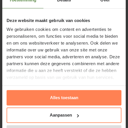
rozensoort uit de Märchenroos-selectie van de
veredelaar Kordes (Kordesroos / Kordesrozen). De
Deze website maakt gebruik van cookies
kleur is bijzonder, temeer vanwege de verkleuring
We gebruiken cookies om content en advertenties te
die optreed gedurende de bloei van oranjerood naar
personaliseren, om functies voor social media te bieden
zalmroze. Rosa 'Gebrüder Grimm' groeit bossig en
en om ons websiteverkeer te analyseren. Ook delen we
breed uit. Het blad is erg gezond. De groei maakt
informatie over uw gebruik van onze site met onze
deze roos ook geschikt voor vakbeplanting. Aan de
partners voor social media, adverteren en analyse. Deze
stengels verschijnen tot wel 12 rozen in één bundel.
partners kunnen deze gegevens combineren met andere
De rozen komen één voor één in bloei wat leidt tot
informatie die u aan ze heeft verstrekt of die ze hebben
verzameld op basis van uw gebruik van hun services.
een prachtig kleurenpallet. Deze trosroos wordt
ongeveer 60 centimeter hoor. U snoeit deze roos in
maart tot 15 centimeter boven de grond af voor het
Alles toestaan
beste resultaat.
Aanpassen
Het maakt niet uit of u een kleine of een grote tuin
bezit, struikrozen zijn een aanwinst in elke tuin.