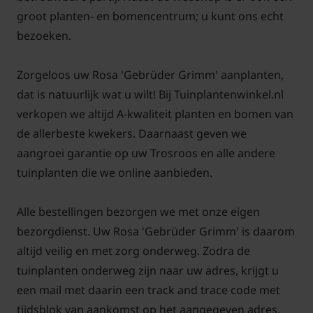
een roos in de halfschaduw zet gaat dat meestal ook
groot planten- en bomencentrum; u kunt ons echt
goed, maar volledig in de schaduw aanplanten is
bezoeken.
niet gewenst.
Zorgeloos uw Rosa 'Gebrüder Grimm' aanplanten,
dat is natuurlijk wat u wilt! Bij Tuinplantenwinkel.nl
verkopen we altijd A-kwaliteit planten en bomen van
de allerbeste kwekers. Daarnaast geven we
Rosa 'Gebrüder Grimm' snoeien en
aangroei garantie op uw Trosroos en alle andere
onderhouden
tuinplanten die we online aanbieden.
Onderhoud van rozen lijkt moeilijk maar is het zeker
Alle bestellingen bezorgen we met onze eigen
niet. Iedereen kan elk jaar weer genieten van mooie
bezorgdienst. Uw Rosa 'Gebrüder Grimm' is daarom
gezonde planten die de hele zomer de meest
altijd veilig en met zorg onderweg. Zodra de
prachtige bloemen geven. Om u hierbij te helpen,
tuinplanten onderweg zijn naar uw adres, krijgt u
hebben we op Tuinplantenwinkel.nl een artikel
een mail met daarin een track and trace code met
geschreven met tips over het onderhoud en snoeien
tijdsblok van aankomst op het aangegeven adres.