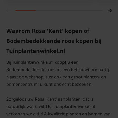
pictogrammen leggen we het snoeien en
onderhoud duidelijk uit. Als u deze tips opvolgt, kunt
u jaren genieten van uw nieuwe aanwinst!
Voor snoei- en onderhoudstips voor de struikroos
Waarom Rosa 'Kent' kopen of
'Kent'
klik hier!
Bodembedekkende roos kopen bij
Tuinplantenwinkel.nl
Bij Tuinplantenwinkel.nl koopt u een
Bodembedekkende roos bij een betrouwbare partij.
Naast de webshop is er ook een groot planten- en
bomencentrum; u kunt ons echt bezoeken.
Zorgeloos uw Rosa 'Kent' aanplanten, dat is
natuurlijk wat u wilt! Bij Tuinplantenwinkel.nl
verkopen we altijd A-kwaliteit planten en bomen van