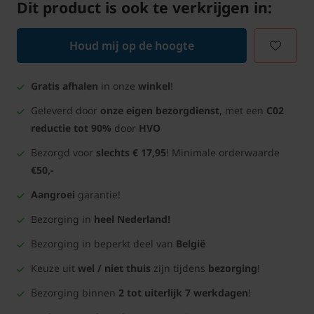
Dit product is ook te verkrijgen in:
Houd mij op de hoogte
Gratis afhalen
in onze
winkel
!
Geleverd door
onze eigen bezorgdienst
, met een
C02
reductie tot 90%
door
HVO
Bezorgd voor
slechts € 17,95
! Minimale orderwaarde
€50,-
Aangroei
garantie!
Bezorging in
heel Nederland!
Bezorging in beperkt deel van
België
Keuze uit
wel / niet thuis
zijn tijdens
bezorging
!
Bezorging binnen
2 tot uiterlijk 7 werkdagen
!