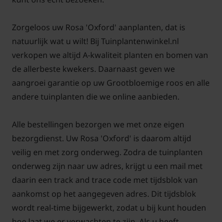
niet gewenst.
Zorgeloos uw Rosa 'Oxford' aanplanten, dat is
natuurlijk wat u wilt! Bij Tuinplantenwinkel.nl
verkopen we altijd A-kwaliteit planten en bomen van
Rosa 'Oxford' snoeien en
de allerbeste kwekers. Daarnaast geven we
aangroei garantie op uw Grootbloemige roos en alle
onderhouden
andere tuinplanten die we online aanbieden.
Onderhoud van rozen lijkt moeilijk maar is het zeker
niet. Iedereen kan elk jaar weer genieten van mooie
Alle bestellingen bezorgen we met onze eigen
gezonde planten die de hele zomer de meest
bezorgdienst. Uw Rosa 'Oxford' is daarom altijd
prachtige bloemen geven. Om u hierbij te helpen,
veilig en met zorg onderweg. Zodra de tuinplanten
hebben we op Tuinplantenwinkel.nl een artikel
onderweg zijn naar uw adres, krijgt u een mail met
geschreven met tips over het onderhoud en snoeien
daarin een track and trace code met tijdsblok van
van struikrozen. Met behulp van foto's en
aankomst op het aangegeven adres. Dit tijdsblok
pictogrammen leggen we het snoeien en
wordt real-time bijgewerkt, zodat u bij kunt houden
onderhoud duidelijk uit. Als u deze tips opvolgt, kunt
hoe laat we er verwachten te zijn. Als u heeft