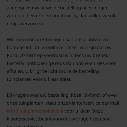
u jaren genieten van uw nieuwe aanwinst!
aangegeven waar we de bestelling neer mogen
zetten indien er niemand thuis is, dan zullen we dit
Voor snoei- en onderhoudstips voor de struikroos
netjes verzorgen.
'Oxford'
klik hier!
Wilt u een bezoek brengen aan ons planten- en
bomencentrum en wilt u er zeker van zijn dat uw
Rosa 'Oxford' op voorraad is tijdens uw bezoek?
Bestel Grootbloemige roos dan online en kies voor
afhalen. U krijgt bericht zodra de bestelling
tuinplanten voor u klaar staat.
Bij vragen over uw bestelling, Rosa 'Oxford', of over
onze tuinplanten, staat onze klantenservice per mail
info@tuinplantenwinkel.nl
voor u klaar. Onze
klantenservice beantwoordt uw vragen zeer snel,
ook op zaterdag!