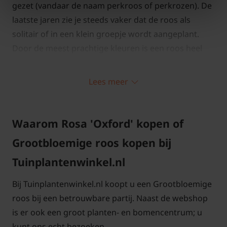
gezet (vandaar de naam perkroos of perkrozen). De
laatste jaren zie je steeds vaker dat de roos als
solitair of in een klein groepje wordt aangeplant.
Door de meest prachtige kleuren is een roos heel
mooi te combineren met andere tuinplanten.
Lees meer
Standplaats Rosa 'Oxford'
Waarom Rosa 'Oxford' kopen of
De ideale standplaats voor een roos is in de volle
zon. Het voordeel van deze standplaats is dat de
Grootbloemige roos kopen bij
roos na een regenperiode snel opdroogt waardoor
Tuinplantenwinkel.nl
het blad minder snel kans heeft op infecties. De
bloemen komen ook beter tot ontwikkeling en de
Bij Tuinplantenwinkel.nl koopt u een Grootbloemige
roos zal ook meer bloemknoppen maken. Stel dat u
roos bij een betrouwbare partij. Naast de webshop
een roos in de halfschaduw zet gaat dat meestal ook
is er ook een groot planten- en bomencentrum; u
goed, maar volledig in de schaduw aanplanten is
kunt ons echt bezoeken.