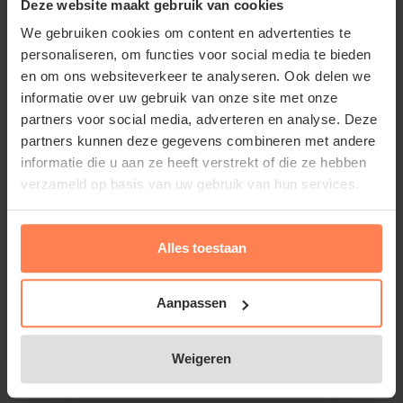
Deze website maakt gebruik van cookies
een sterke fruitige geur. De rozen zijn sterk gevuld
en verschijnen in kleine bundels bijeen. De rozen zijn
We gebruiken cookies om content en advertenties te
personaliseren, om functies voor social media te bieden
vrij groot met een diameter tot 10 centimeter. De
en om ons websiteverkeer te analyseren. Ook delen we
Rosa 'Oxford' bloeit van juni tot aan oktober. Deze
informatie over uw gebruik van onze site met onze
roos kan zowel in de breedte als hoogte een lengte
partners voor social media, adverteren en analyse. Deze
van 100 centimeter bereiken. Als u de roos in maart
partners kunnen deze gegevens combineren met andere
terugsnoeit tot een hoogte van ongeveer 15
informatie die u aan ze heeft verstrekt of die ze hebben
centimeter zal de uiteindelijke hoogte ongeveer 80
verzameld op basis van uw gebruik van hun services.
centimeter zijn. De Rosa 'Oxford' is een selectie van
de veredelaar Harkness (Harknessroos /
Alles toestaan
Harknessrozen). Een synoniem voor deze roos is de
Rosa 'Well Being' of Rosa 'Harjangle'.
Aanpassen
Het maakt niet uit of u een kleine of een grote tuin
Weigeren
bezit, struikrozen zijn een aanwinst in elke tuin.
Traditioneel worden rozen vaak in grote perken