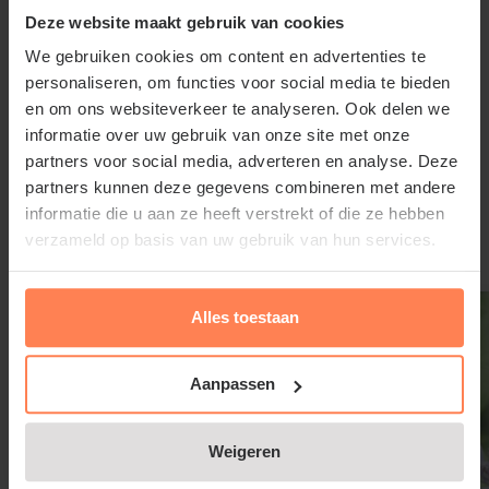
het overtollige vocht snel de grond in kan trekken.
Deze website maakt gebruik van cookies
Daarnaast is een standplaats beschut tegen de
We gebruiken cookies om content en advertenties te
koude wind in de winter aan te raden.
personaliseren, om functies voor social media te bieden
en om ons websiteverkeer te analyseren. Ook delen we
informatie over uw gebruik van onze site met onze
partners voor social media, adverteren en analyse. Deze
Lees meer
partners kunnen deze gegevens combineren met andere
Stokesia laevis 'Alba' snoeien en
informatie die u aan ze heeft verstrekt of die ze hebben
onderhouden
verzameld op basis van uw gebruik van hun services.
Gerelateerde producten
De Stokesia laevis 'Alba' is een vaste plant, waarbij
Alles toestaan
het bovengrondse deel in de winter afsterft. Op een
goed doorlatende grond is de plant goed
winterhard. Op vochtigere grond kan de plant in de
Aanpassen
winter soms het loodje leggen. Snoei deze tuinplant
in maart terug tot net boven de grond. Hij zal snel
Weigeren
daarna weer nieuwe scheuten gaan maken.