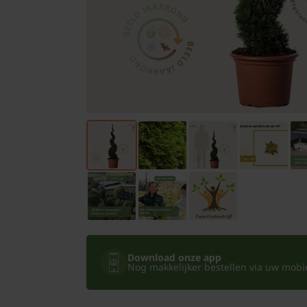
Bomen
Leibomen
Bloembollen
Tuinbenodigdheden
Kamerplanten
Bloempotten
Download onze app
Nog makkelijker bestellen via uw mobiel