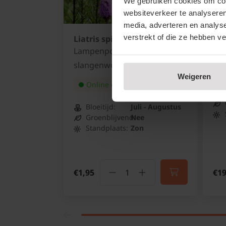
We gebruiken cookies om cont
websiteverkeer te analyseren
media, adverteren en analys
verstrekt of die ze hebben v
Liatris spicata 'Kobold'
Mag
Lampenpoetser of Knopige
Be
slangenwortel
Weigeren
Online op voorraad
Bloeitijd:
Juli - Augustus
Groenblijvend:
Nee
Standplaats:
Zon
€1,95
€19