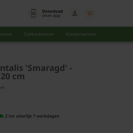
Download
onze app
sional
Cadeaubonnen
Klantenservice
ntalis 'Smaragd' -
120 cm
ei
2 tot uiterlijk 7 werkdagen