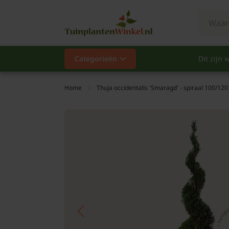
Categorieën
Dit zijn w
Categorieën
Populair
Home
Thuja occidentalis 'Smaragd' - spiraal 100/12
Vaste planten
Heesters
Hagen
Klimplanten
Fruit