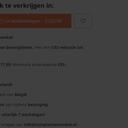
k te verkrijgen in:
In winkelwagen -
€132,95
winkel
!
gen bezorgdienst
, met een
C02 reductie tot
 17,95
! Minimale orderwaarde
€50,-
rland!
deel van
België
uis
zijn tijdens
bezorging
!
t uiterlijk 7 werkdagen
!
 vragen via:
info@tuinplantenwinkel.nl