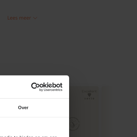
Lees meer
a occidentalis 'Smaragd'
m stelt weinig eigen aan de bodem. Alleen
t niet op prijs gesteld. Plant de Thuja
op een zonnige plaats in uw tuin. Zorg er
lant aan alle zijdes vrij staat en niet
dere planten, zodat de vorm intact blijft.
Over
is 'Smaragd' snoeien en