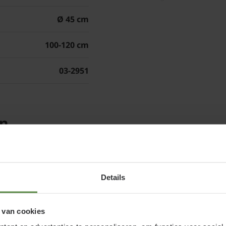
Ø 45 cm
100-120 cm
Standplaats Thuj
03-2951
De Westerse levensboo
een te natte grond word
occidentalis 'Smaragd' 
en
verder voor dat de tuinp
gehinderd wordt door an
Details
Thuja occidental
 van cookies
onderhouden