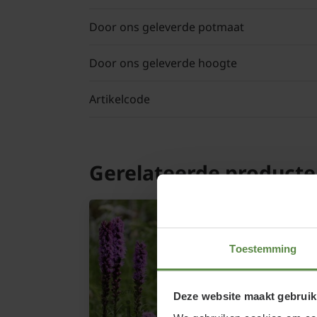
Door ons geleverde potmaat
Door ons geleverde hoogte
Artikelcode
Gerelateerde product
Toestemming
Deze website maakt gebruik