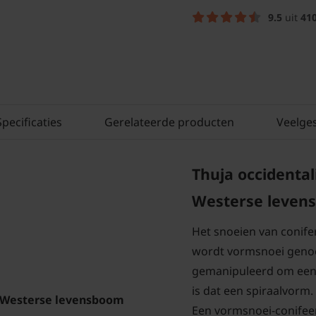
9.5
uit
41
Specificaties
Gerelateerde producten
Veelge
Thuja occidental
Westerse leve
Het snoeien van conife
wordt vormsnoei genoe
gemanipuleerd om een 
is dat een spiraalvorm.
Westerse levensboom
Een vormsnoei-conifeer