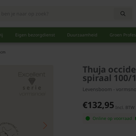
ij
Eigen bezorgdienst
Duurzaamheid
Groen Profes
0 cm
Thuja occide
spiraal 100/
Levensboom - vormsno
€132,95
Incl. BTW
Online op voorraad