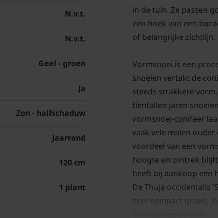
in de tuin. Ze passen 
N.v.t.
een hoek van een borde
of belangrijke zichtlijn
N.v.t.
Geel - groen
Vormsnoei is een proces
snoeien vertakt de con
Ja
steeds strakkere vorm. 
tientallen jaren snoeie
Zon - halfschaduw
vormsnoei-conifeer laa
vaak vele malen ouder
Jaarrond
voordeel van een vormsn
hoogte en omtrek blij
120 cm
heeft bij aankoop een 
De Thuja occidentalis 
1 plant
zeer compact groeit. In
bronsgroene tinten.