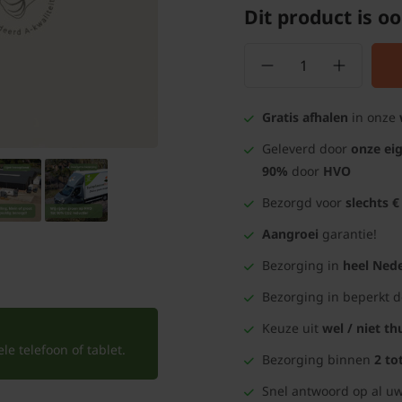
Dit product is oo
Gratis afhalen
in onze
Geleverd door
onze ei
90%
door
HVO
Bezorgd voor
slechts €
Aangroei
garantie!
Bezorging in
heel Nede
Bezorging in beperkt 
Keuze uit
wel / niet th
e telefoon of tablet.
Bezorging binnen
2 to
Snel antwoord op al uw