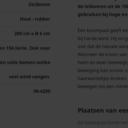
(lei)boom
de leibomen uit de 150
gebruiken bij hoge e
Hout - rubber
Een boompaal geeft ee
200 cm x Ø 6 cm
bij harde wind. Hij zo
ook dat de nieuwe aang
n 150-Serie. Ook voor
Wanneer de kroon van 
en volle bomen welke
heen en weer beweegt, 
beweging kan ervoor z
veel wind vangen.
haarworteltjes breken.
bewegen tot een mini
99-4209
Plaatsen van e
De boompaal komt net n