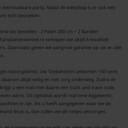
en betrouwbare partij. Naast de webshop is er ook een
ons echt bezoeken.
ie los bestellen - 2 Palen 200 cm + 2 Banden
j Tuinplantenwinkel.nl verkopen we altijd A-kwaliteit
rs. Daarnaast geven we aangroei garantie op uw en alle
en.
eigen bezorgdienst. Uw Toebehoren Leibomen 150-serie
is daarom altijd veilig en met zorg onderweg. Zodra de
krijgt u een mail met daarin een track and trace code
ven adres. Dit tijdsblok wordt real-time bijgewerkt,
rwachten te zijn. Als u heeft aangegeven waar we de
mand thuis is, dan zullen we dit netjes verzorgen.
n- en bomencentrum en wilt u er zeker van zijn dat uw