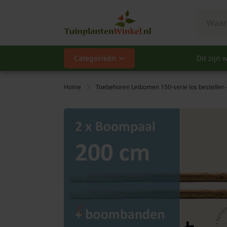
Categorieën
Dit zijn w
Categorieën
Populair
Home
Toebehoren Leibomen 150-serie los bestellen 
Vaste planten
Heesters
Hagen
Klimplanten
Fruit