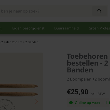
ij
Eigen bezorgdienst
Duurzaamheid
Groen Profes
- 2 Palen 200 cm + 2 Banden
Toebehoren 
bestellen - 2
Banden
2 Boompalen +2 boom
€25,90
Incl. BTW
Online op voorraad