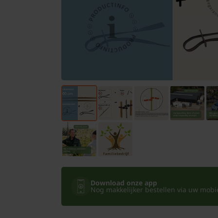
Bomen
Leibomen
Bloembollen
Tuinbenodigdheden
Kamerplanten
Bloempotten
Download onze app
Nog makkelijker bestellen via uw mobiel