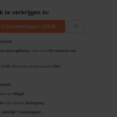
k te verkrijgen in:
In winkelwagen -
€25,90
winkel
!
gen bezorgdienst
, met een
C02 reductie tot
 17,95
! Minimale orderwaarde
€50,-
rland!
deel van
België
uis
zijn tijdens
bezorging
!
t uiterlijk 7 werkdagen
!