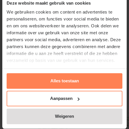
Deze website maakt gebruik van cookies
grondsoort.
We gebruiken cookies om content en advertenties te
personaliseren, om functies voor social media te bieden
en om ons websiteverkeer te analyseren. Ook delen we
informatie over uw gebruik van onze site met onze
Viburnum odoratissimum
partners voor social media, adverteren en analyse. Deze
partners kunnen deze gegevens combineren met andere
'Coppertop' snoeien en onderhouden
informatie die u aan ze heeft verstrekt of die ze hebben
verzameld op basis van uw gebruik van hun services.
Lees meer
De Sneeuwbal hoeft niet gesnoeid te worden, alleen
bij oudere struiken kan wat verjongingssnoei
toegepast worden voor een rijkere bloei. Eventuele
Alles toestaan
Gerelateerde producten
kruisende of storende takken kunnen weggeknipt
worden.
Aanpassen
Weigeren