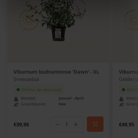
Viburnum bodnantense 'Dawn' - XL
Viburnu
Sneeuwbal
Gelders
Online op voorraad
Onlin
Bloeitijd:
Januari - April
Bloeiti
Groenblijvend:
Nee
Groenb
€39,95
€49,95