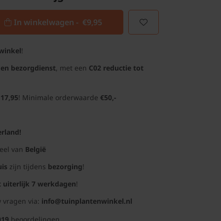
In winkelwagen -
€9,95
winkel
!
gen bezorgdienst
, met een
C02 reductie tot
 17,95
! Minimale orderwaarde
€50,-
rland!
deel van
België
uis
zijn tijdens
bezorging
!
t uiterlijk 7 werkdagen
!
 vragen via:
info@tuinplantenwinkel.nl
019
beoordelingen