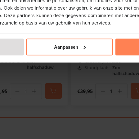
ent en advertenties te personaliseren, om functies voor social
. Ook delen we informatie over uw gebruik van onze site met on
urnum plicatum 'Shasta'
Viburnum plicatum
e. Deze partners kunnen deze gegevens combineren met andere i
'Watanabe' - XL
eeuwbal
erzameld op basis van uw gebruik van hun services.
Japanse sneeuwbal
Online op voorraad
Online op voorraad
Aanpassen
Bloeitijd:
Mei - Juni
Bloeitijd:
Juni - Oktob
Groenblijvend:
Nee
Groenblijvend:
Nee
Standplaats:
Zon -
halfschaduw
Standplaats:
Zon -
halfschadu
,95
€39,95