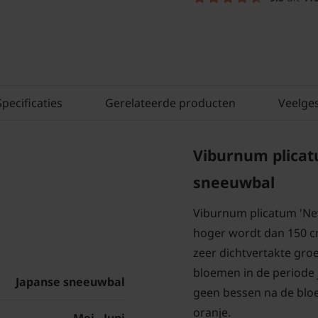
Specificaties
Gerelateerde producten
Veelge
Viburnum plicat
sneeuwbal
Viburnum plicatum 'New
hoger wordt dan 150 cm
zeer dichtvertakte gro
bloemen in de periode j
Japanse sneeuwbal
geen bessen na de bloei
oranje.