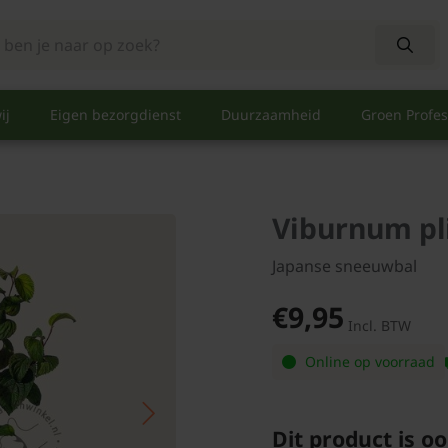
ij
Eigen bezorgdienst
Duurzaamheid
Groen Profes
Viburnum pl
Japanse sneeuwbal
€9,95
Incl. BTW
Online op voorraad
Dit product is oo