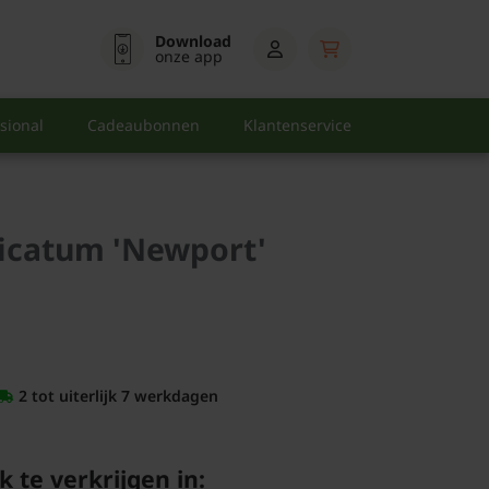
Download
onze app
sional
Cadeaubonnen
Klantenservice
icatum 'Newport'
2 tot uiterlijk 7 werkdagen
k te verkrijgen in: