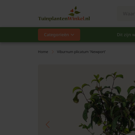
Categorieën
Dit zijn w
Categorieën
Populair
Home
Viburnum plicatum 'Newport'
Vaste planten
Heesters
Hagen
Klimplanten
Fruit