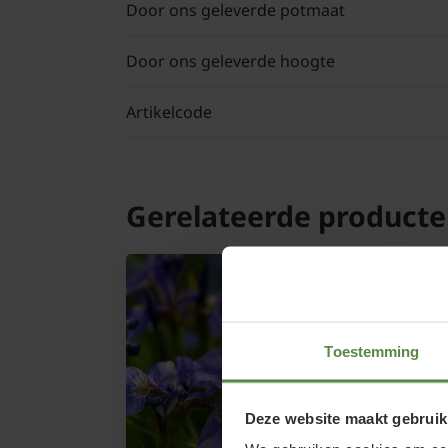
Door ons geleverde potmaat
Door ons geleverde hoogte
Artikelcode
Gerelateerde product
Toestemming
Deze website maakt gebruik