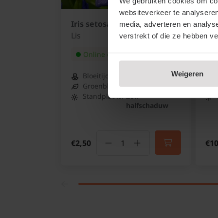
We gebruiken cookies om cont
websiteverkeer te analyseren
Iris setosa
Vib
media, adverteren en analys
Lis
Sn
verstrekt of die ze hebben v
Online op voorraad
Weigeren
Bloeitijd:
Juni
Groenblijvend:
Nee
Standplaats:
Zon -
halfschaduw
€2,50
€10