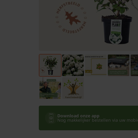
Bomen
Leibomen
Bloembollen
Tuinbenodigdheden
Kamerplanten
Bloempotten
Download onze app
Nog makkelijker bestellen via uw mobiel