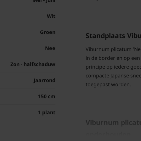
Mei - Juni
Wit
Groen
Standplaats Vib
Nee
Viburnum plicatum 'New
in de border en op ee
Zon - halfschaduw
principe op iedere goed
compacte Japanse sneeu
Jaarrond
toegepast worden.
150 cm
1 plant
Viburnum plicat
onderhouden