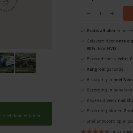
Gratis afhalen
in onze
Geleverd door
onze ei
90%
door
HVO
Bezorgd voor
slechts €
Aangroei
garantie!
Bezorging in
heel Nede
Bezorging in beperkt 
Keuze uit
wel / niet th
Bezorging binnen
2 to
e telefoon of tablet.
Snel antwoord op al uw
9.5
uit
41