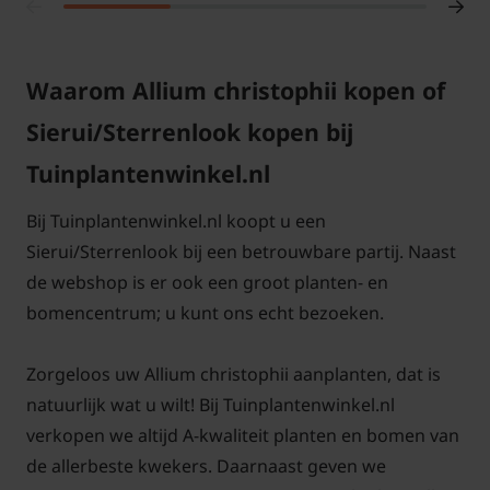
jaarlijkse gift van organische mest (Culterra,
koemest, of biomest) in het voorjaar voor sterkere
Waarom Allium christophii kopen of
bollen en een betere bloei.
Sierui/Sterrenlook kopen bij
Tuinplantenwinkel.nl
Veelgestelde vragen over Allium
Bij Tuinplantenwinkel.nl koopt u een
christophii:
Sierui/Sterrenlook bij een betrouwbare partij. Naast
de webshop is er ook een groot planten- en
bomencentrum; u kunt ons echt bezoeken.
Wanneer verschijnen de vele
glanzende violette bloemetjes?
Zorgeloos uw Allium christophii aanplanten, dat is
De grote lila bloeibol verschijnt in mei juni. De
natuurlijk wat u wilt! Bij Tuinplantenwinkel.nl
prachtige klassieke sierui heeft een luchtig karakter.
verkopen we altijd A-kwaliteit planten en bomen van
De bloeibol bestaat uit vele kleine stervormige
de allerbeste kwekers. Daarnaast geven we
bloemetjes. Als de bloemen zijn uitgebloeid kan men