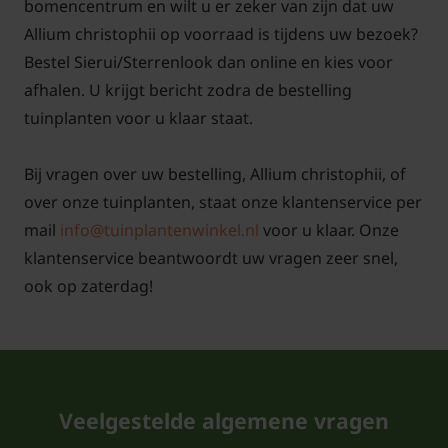
bomencentrum en wilt u er zeker van zijn dat uw
insecten aan?
Allium christophii op voorraad is tijdens uw bezoek?
De bloemen verschijnen in mei juni. De plant trekt
Bestel Sierui/Sterrenlook dan online en kies voor
zeker bestuivers aan. Bijen, hommels en vlinders zijn
afhalen. U krijgt bericht zodra de bestelling
een veel geziene gast op de bloem. De bloemen zijn
tuinplanten voor u klaar staat.
goed gevuld met nectar.
Bij vragen over uw bestelling, Allium christophii, of
Kunnen de bollen in de grond blijven
over onze tuinplanten, staat onze klantenservice per
zitten?
mail
info@tuinplantenwinkel.nl
voor u klaar. Onze
De bollen van Allium christophii kunnen in de winter
klantenservice beantwoordt uw vragen zeer snel,
gewoon in de grond blijven zitten, maar natte
ook op zaterdag!
voeten vind de plant niet zo prettig. Dus zorg er
voor dat de bollen worden geplant in goed
doorlatende grond.
Veelgestelde algemene vragen