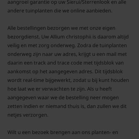
aangroei garantie op uw Sierui/Sterrenlook en alle
deze gebruiken in een boeket van droogbloemen.
andere tuinplanten die we online aanbieden.
Mag u sterrenlook organische mest
Alle bestellingen bezorgen we met onze eigen
geven?
bezorgdienst. Uw Allium christophii is daarom altijd
De Allium christophii mag u in het voorjaar
veilig en met zorg onderweg. Zodra de tuinplanten
eventueel wat organische mest bij geven. Dit zorgt
onderweg zijn naar uw adres, krijgt u een mail met
dat de bollen zich goed gaan ontwikkelen. Deze
daarin een track and trace code met tijdsblok van
allium soort
is een van de vele soorten uit de
aankomst op het aangegeven adres. Dit tijdsblok
lookfamilie en ook verwant aan de ui die we
wordt real-time bijgewerkt, zodat u bij kunt houden
gebruiken in de keuken. Allium christophii is een
hoe laat we er verwachten te zijn. Als u heeft
trouwe terugkomer in de tuin. De Allium christophii
aangegeven waar we de bestelling neer mogen
kan goed worden gecombineerd met grassen en
zetten indien er niemand thuis is, dan zullen we dit
vaste planten en is zeker een plant die het zelfs in
netjes verzorgen.
een rotstuin goed doet.
Wilt u een bezoek brengen aan ons planten- en
Trekken de bloemen van deze Sierui