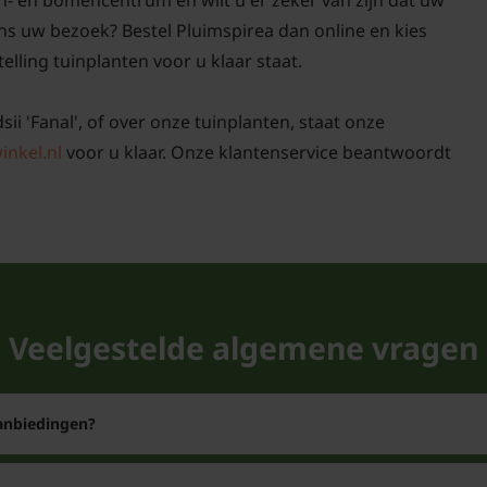
n- en bomencentrum en wilt u er zeker van zijn dat uw
dens uw bezoek? Bestel Pluimspirea dan online en kies
elling tuinplanten voor u klaar staat.
sii 'Fanal', of over onze tuinplanten, staat onze
inkel.nl
voor u klaar. Onze klantenservice beantwoordt
Veelgestelde algemene vragen
aanbiedingen?