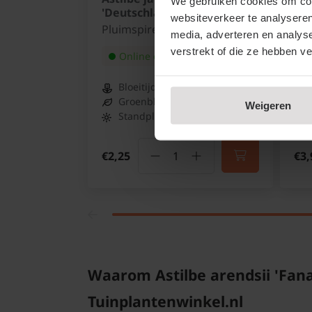
We gebruiken cookies om cont
'Deutschland'
Plu
websiteverkeer te analyseren
Pluimspirea
media, adverteren en analys
verstrekt of die ze hebben v
Online op voorraad
Bloeitijd:
Juni - Augustus
Groenblijvend:
Nee
Weigeren
Standplaats:
Schaduw
€2,25
€3,
Waarom Astilbe arendsii 'Fana
Tuinplantenwinkel.nl