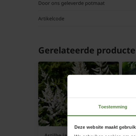
Door ons geleverde potmaat
Artikelcode
Gerelateerde product
Toestemming
Deze website maakt gebruik
Astilbe japonica
Ast