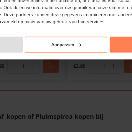
ent en advertenties te personaliseren, om functies voor social
imspirea
Pluimspirea
. Ook delen we informatie over uw gebruik van onze site met on
e. Deze partners kunnen deze gegevens combineren met andere i
Online op voorraad
Online op voorraad
erzameld op basis van uw gebruik van hun services.
Bloeitijd:
Juni - Augustus
Bloeitijd:
Juni - Augus
Groenblijvend:
Nee
Groenblijvend:
Nee
Standplaats:
Schaduw
Standplaats:
Schaduw
Aanpassen
95
€3,95
l' kopen of Pluimspirea kopen bij