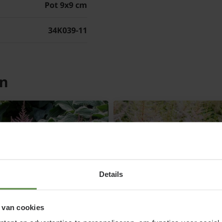
Pot 9x9 cm
34K039-11
en
Details
 van cookies
ilbe japonica 'Rheinland'
Astilbe simplicifolia 'Spri