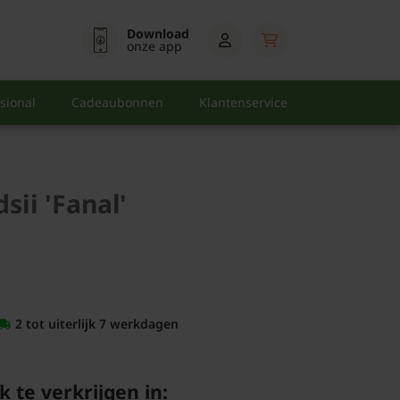
Download
onze app
sional
Cadeaubonnen
Klantenservice
sii 'Fanal'
2 tot uiterlijk 7 werkdagen
k te verkrijgen in: