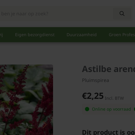
ij
Eigen bezorgdienst
Duurzaamheid
Groen Profes
Astilbe arend
Pluimspirea
€2,25
Incl. BTW
Online op voorraad
Dit product is oo