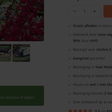
Gratis afhalen
in onze
Geleverd door
onze ei
90%
door
HVO
Bezorgd voor
slechts €
Aangroei
garantie!
Bezorging in
heel Nede
Bezorging in beperkt 
Keuze uit
wel / niet th
Bezorging binnen
2 to
e telefoon of tablet.
Snel antwoord op al uw
9.5
uit
41