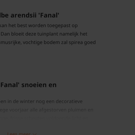
lbe arendsii 'Fanal'
' kan het best worden toegepast op
Dan bloeit deze tuinplant namelijk het
umusrijke, vochtige bodem zal spirea goed
 'Fanal' snoeien en
n in de winter nog een decoratieve
oege voorjaar alle afgestorven pluimen en
nge, frisse scheuten voldoende licht en
Lees meer