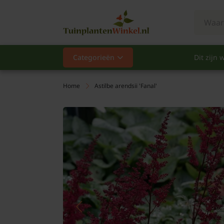
Categorieën
Dit zijn w
Categorieën
Populair
Home
Astilbe arendsii 'Fanal'
Vaste planten
Heesters
Hagen
Klimplanten
Fruit