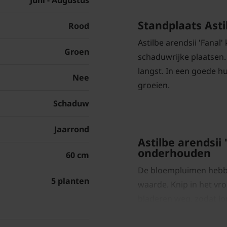
Juni - Augustus
Standplaats Asti
Rood
Astilbe arendsii 'Fanal
Groen
schaduwrijke plaatsen. 
langst. In een goede h
Nee
groeien.
Schaduw
Jaarrond
Astilbe arendsii
onderhouden
60 cm
De bloempluimen hebbe
5 planten
waarde. Knip in het vr
bladeren weg, zodat jo
ruimte krijgen.