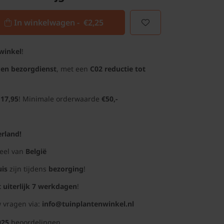
In winkelwagen -
€2,25
winkel
!
gen bezorgdienst
, met een
C02 reductie tot
 17,95
! Minimale orderwaarde
€50,-
rland!
deel van
België
uis
zijn tijdens
bezorging
!
t uiterlijk 7 werkdagen
!
 vragen via:
info@tuinplantenwinkel.nl
025
beoordelingen