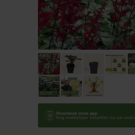
Bomen
Leibomen
Bloembollen
Tuinbenodigdheden
Kamerplanten
Bloempotten
Download onze app
Nog makkelijker bestellen via uw mobiel