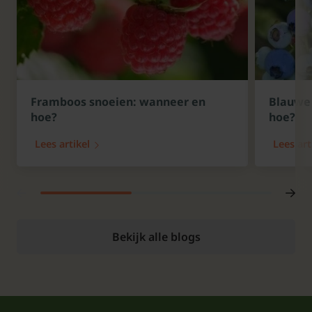
Framboos snoeien: wanneer en
Blauwe 
hoe?
hoe?
Lees artikel
Lees art
Bekijk alle blogs