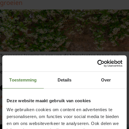
groeien
Toscaanse Jasmijn is een van de klimplanten tegen een
schutting kan groeien. In dit blog behandelen we ook
enkele andere geschikte soorten.
Toestemming
Details
Over
Artikel verder lezen »
Deze website maakt gebruik van cookies
Klimplanten om een pergola te laten
We gebruiken cookies om content en advertenties te
begroeien
personaliseren, om functies voor social media te bieden
en om ons websiteverkeer te analyseren. Ook delen we