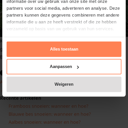
informatie over uw gebruik van onze site met onze
partners voor social media, adverteren en analyse. Deze
partners kunnen deze gegevens combineren met andere
informatie die u aan ze heeft verstrekt of die ze hebben
verzameld op basis van uw gebruik van hun services.
Klimplanten zijn geschikt om over een pergola te laten
groeien. De bekendste klimplant hiervoor is toch wel de
Alles toestaan
Blauwe regen.
Aanpassen
Artikel verder lezen »
Weigeren
← Oudere berichten
Nieuwere berichten →
Recente artikelen
Framboos snoeien: wanneer en hoe?
Blauwe bes snoeien: wanneer en hoe?
Aalbes snoeien: wanneer en hoe?