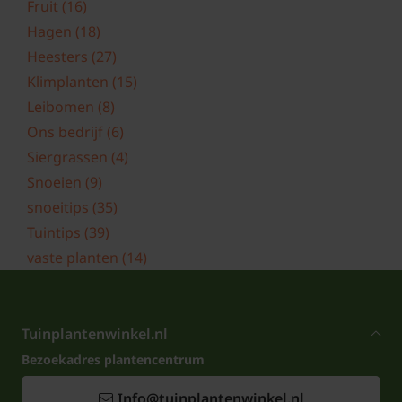
Fruit
(16)
Hagen
(18)
Heesters
(27)
Klimplanten
(15)
Leibomen
(8)
Ons bedrijf
(6)
Siergrassen
(4)
Snoeien
(9)
snoeitips
(35)
Tuintips
(39)
vaste planten
(14)
Tuinplantenwinkel.nl
Bezoekadres plantencentrum
Info@tuinplantenwinkel.nl