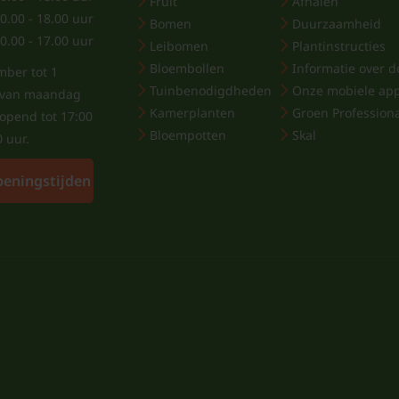
Fruit
Afhalen
0.00 - 18.00 uur
Bomen
Duurzaamheid
0.00 - 17.00 uur
Leibomen
Plantinstructies
Bloembollen
Informatie over de
mber tot 1
Tuinbenodigdheden
Onze mobiele ap
j van maandag
Kamerplanten
Groen Profession
eopend tot 17:00
Bloempotten
Skal
0 uur.
peningstijden