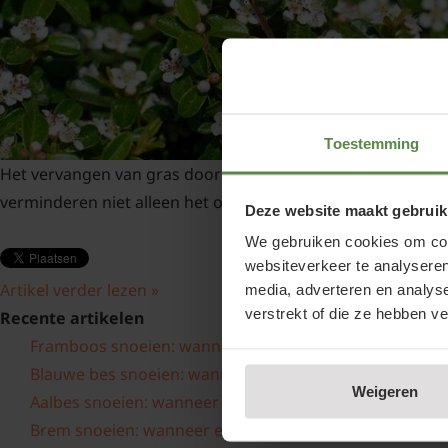
Toestemming
Het vervangen van gras door onderhoudsarme alternatieve
verminderen niet alleen het onderhoud, maar dragen ook bij
Deze website maakt gebruik
We gebruiken cookies om cont
websiteverkeer te analyseren
Artikel verder lezen »
media, adverteren en analys
verstrekt of die ze hebben v
Recente artikelen
Framboos snoeien: wanneer en hoe?
Blauwe bes snoeien: wanneer en hoe?
Weigeren
Aalbes snoeien: wanneer en hoe?
Brem snoeien: wanneer en hoe?