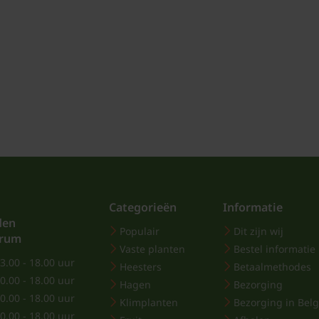
Categorieën
Informatie
den
Populair
Dit zijn wij
trum
Vaste planten
Bestel informatie
3.00 - 18.00 uur
Heesters
Betaalmethodes
0.00 - 18.00 uur
Hagen
Bezorging
0.00 - 18.00 uur
Klimplanten
Bezorging in Belg
0.00 - 18.00 uur