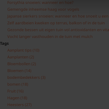
Forsythia snoeien: wanneer en hoe?
Gemengde inheemse haag voor vogels
Japanse sierkers snoeien: wanneer en hoe snoeit u ee
Zelf aardbeien kweken op terras, balkon of in de tuin
Gezonde bessen uit eigen tuin vol antioxidanten en vit
Vocht langer vasthouden in de tuin met mulch
Tags
Aanplant tips
(10)
Aanplanten
(2)
Bloembollen
(2)
Bloemen
(14)
bodembedekkers
(3)
bomen
(18)
Fruit
(16)
Hagen
(18)
Heesters
(27)