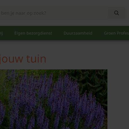
ij
Eigen bezorgdienst
Duurzaamheid
Groen Profes
jouw tuin