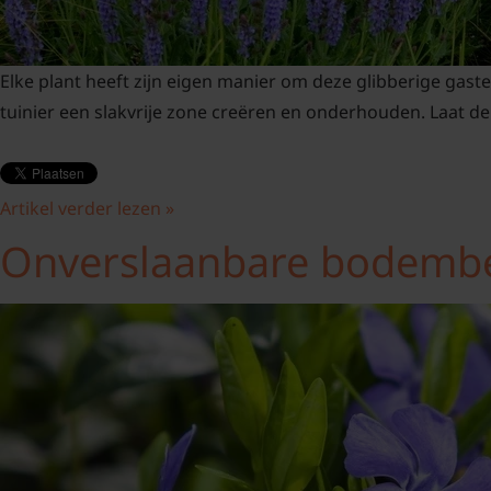
Bomen
Leibomen
Elke plant heeft zijn eigen manier om deze glibberige gas
tuinier een slakvrije zone creëren en onderhouden. Laat de
Bloembollen
Tuinbenodigdheden
Artikel verder lezen »
Kamerplanten
Onverslaanbare bodembe
Bloempotten