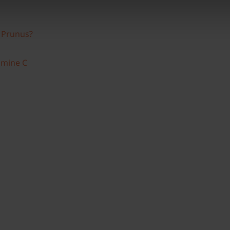
n Prunus?
amine C