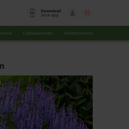
Download
onze app
sional
Cadeaubonnen
Klantenservice
in