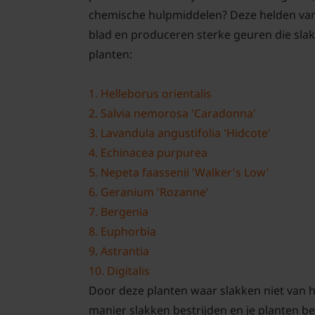
chemische hulpmiddelen? Deze helden van h
blad en produceren sterke geuren die slakk
planten:
1.
Helleborus orientalis
2.
Salvia nemorosa 'Caradonna'
3.
Lavandula angustifolia 'Hidcote'
4.
Echinacea purpurea
5.
Nepeta faassenii 'Walker's Low'
6.
Geranium 'Rozanne'
7.
Bergenia
8.
Euphorbia
9.
Astrantia
10.
Digitalis
Door deze planten waar slakken niet van ho
manier slakken bestrijden en je planten 