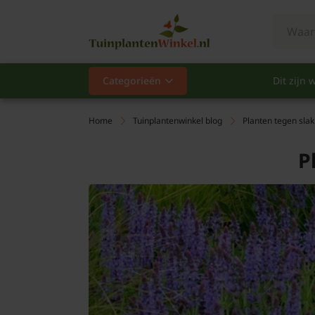
Categorieën
Dit zijn w
Categorieën
Populair
Home
Tuinplantenwinkel blog
Planten tegen slak
Vaste planten
P
Heesters
Hagen
Klimplanten
Fruit