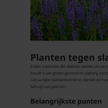
Bomen
Leibomen
Bloembollen
Tuinbenodigdheden
Kamerplanten
Planten tegen sl
Bloempotten
Zoekt u planten die slakken weren uit uw 
houdt u uw groen gezond en slakvrij, zond
natuurlijke slakkenbarrières dienen en hoe
behulp van planten.
Belangrijkste punten