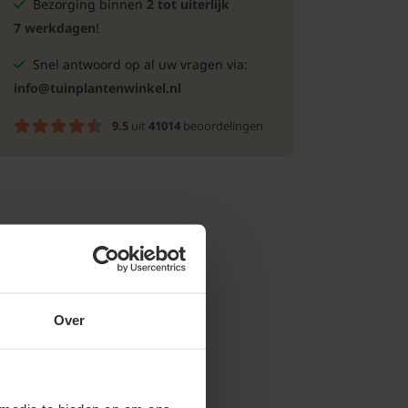
Bezorging binnen
2 tot uiterlijk
7 werkdagen
!
Snel antwoord op al uw vragen via:
info@tuinplantenwinkel.nl
9.5
uit
41014
beoordelingen
Over