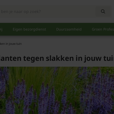
ij
Eigen bezorgdienst
Duurzaamheid
Groen Profes
ken in jouw tuin
lanten tegen slakken in jouw tu