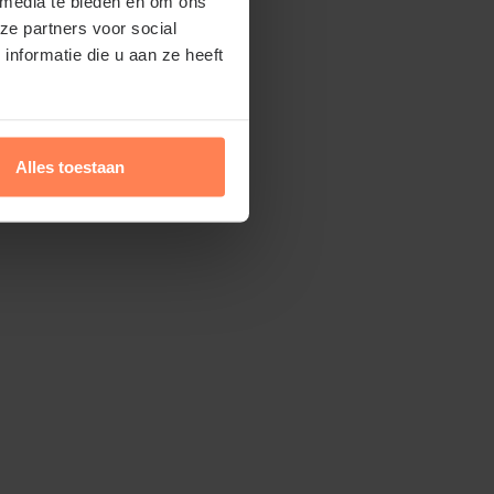
 media te bieden en om ons
ze partners voor social
nformatie die u aan ze heeft
Alles toestaan