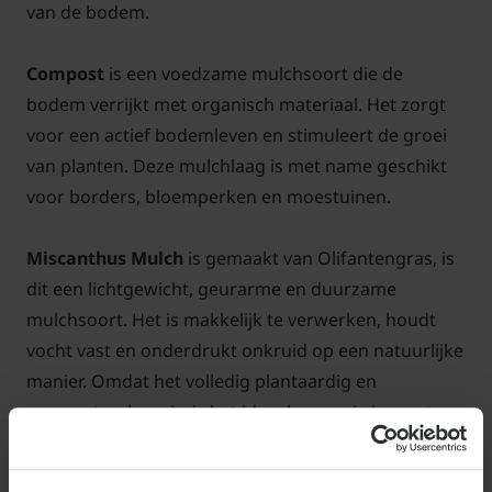
van de bodem.
Compost
is een voedzame mulchsoort die de
bodem verrijkt met organisch materiaal. Het zorgt
voor een actief bodemleven en stimuleert de groei
van planten. Deze mulchlaag is met name geschikt
voor borders, bloemperken en moestuinen.
Miscanthus Mulch
is gemaakt van Olifantengras, is
dit een lichtgewicht, geurarme en duurzame
mulchsoort. Het is makkelijk te verwerken, houdt
vocht vast en onderdrukt onkruid op een natuurlijke
manier. Omdat het volledig plantaardig en
composteerbaar is, is het ideaal voor wie bewust
kiest voor een milieuvriendelijke tuin. Je kunt
eenvoudig Miscanthus strooisel kopen bij