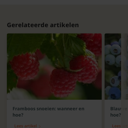
Gerelateerde artikelen
Framboos snoeien: wanneer en
Blauwe 
hoe?
hoe?
Lees artikel
Lees art