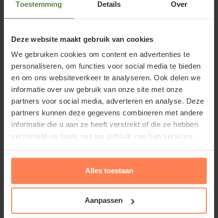
Toestemming
Details
Over
Tuinplantenwinkel.nl.
Bio-cover
is een duurzame en circulaire
Deze website maakt gebruik van cookies
bodembedekking van Olifantengras (Miscanthus)
We gebruiken cookies om content en advertenties te
met toegevoegd ijzer. Deze mulch helpt onkruid te
personaliseren, om functies voor social media te bieden
onderdrukken en draagt bij aan het remmen van
en om ons websiteverkeer te analyseren. Ook delen we
mos- en algengroei. Daarnaast houdt de laag vocht
informatie over uw gebruik van onze site met onze
beter vast en beschermt het de bodem tegen
partners voor social media, adverteren en analyse. Deze
partners kunnen deze gegevens combineren met andere
uitdroging en temperatuurschommelingen. De
informatie die u aan ze heeft verstrekt of die ze hebben
warme, roodbruine kleur zorgt bovendien voor een
verzameld op basis van uw gebruik van hun services.
verzorgde en rustige uitstraling in de tuin.
Bladeren of grasmaaisel
zijn natuurlijke tuinresten
Alles toestaan
die goed bruikbaar zijn als tijdelijke mulchlaag,
vooral in de herfst en zomer. Ze verteren sneller dan
Aanpassen
andere soorten mulch en moeten daarom