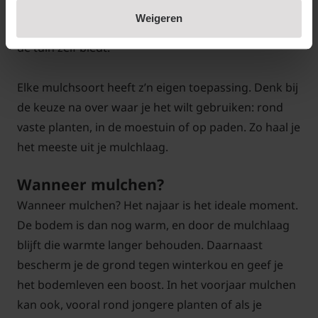
regelmatig worden aangevuld. Ze zijn ideaal voor de
Weigeren
ecologische tuinier die gebruik wil maken van wat
de tuin zelf biedt.
Elke mulchsoort heeft z’n eigen toepassing. Denk bij
de keuze na over waar je het wilt gebruiken: rond
vaste planten, in de moestuin of op paden. Zo haal je
het meeste uit je mulchlaag.
Wanneer mulchen?
Wanneer mulchen? Het najaar is het ideale moment.
De bodem is dan nog warm, en door de mulchlaag
blijft die warmte langer behouden. Daarnaast
bescherm je de grond tegen winterkou en geef je
het bodemleven een boost. In het voorjaar mulchen
kan ook, vooral rond jongere planten of als je