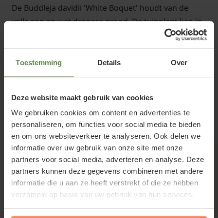
De Buddleja davidii 'White Boquet' houdt van de
volle zon en wat drogere grond. De tuinplant kan in
het voorjaar schade oplopen door nachtvorst.
Toestemming
Details
Over
Buddleja davidii 'White Bouquet'
Lees meer
Deze website maakt gebruik van cookies
snoeien en onderhouden
We gebruiken cookies om content en advertenties te
personaliseren, om functies voor social media te bieden
Gerelateerde producten
Snoei de Vlinderstruik pas na de winter terug tot op
en om ons websiteverkeer te analyseren. Ook delen we
30 à 50 cm boven de grond en strooi dan wat kalk
informatie over uw gebruik van onze site met onze
rond de voet van de tuinplant. In het voorjaar zullen
partners voor social media, adverteren en analyse. Deze
partners kunnen deze gegevens combineren met andere
zich spoedig nieuwe scheuten vormen, waaraan de
informatie die u aan ze heeft verstrekt of die ze hebben
Buddleja davidii 'White Bouquet' in de zomer weer
verzameld op basis van uw gebruik van hun services.
kan gaan bloeien.