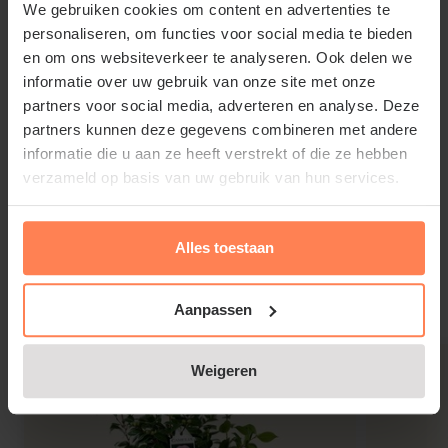
We gebruiken cookies om content en advertenties te
personaliseren, om functies voor social media te bieden
en om ons websiteverkeer te analyseren. Ook delen we
Standplaats Camellia sasanqua 'Hino
informatie over uw gebruik van onze site met onze
de Gumo'
partners voor social media, adverteren en analyse. Deze
partners kunnen deze gegevens combineren met andere
Deze tuinplant geeft de voorkeur aan een plaats in
informatie die u aan ze heeft verstrekt of die ze hebben
de (half)schaduw op een beschutte plaats,
verzameld op basis van uw gebruik van hun services.
beschermd tegen koude, uitdrogende oostenwind
en het liefst geen vroege ochtendzon. Camellia
Lees meer
Alles toestaan
sasanqua 'Hino de Gumo' staat graag in een
vochtige, zure bodem. Gebruik, om het zure
Gerelateerde producten
Aanpassen
bodemmilieu te behouden, royaal tuinturf bij het
aanplanten.
Weigeren