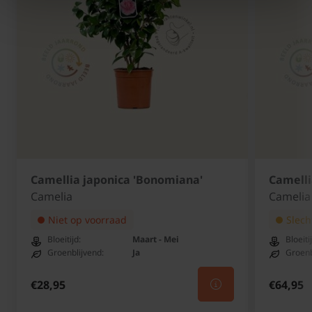
Camellia sasanqua 'Hino de Gumo'
snoeien en onderhouden
Bij herfstbloeiende Camelia's is lichte vormsnoei in
de lente na de bloei is mogelijk; zware snoei
verdraagt Camelia slecht.
Camellia japonica 'Bonomiana'
Camelli
Camelia
Camelia
Niet op voorraad
Slech
Bloeitijd:
Maart - Mei
Bloeiti
Groenblijvend:
Ja
Groenb
€28,95
€64,95