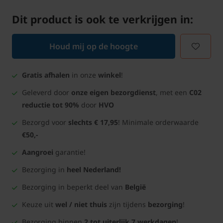
Dit product is ook te verkrijgen in:
Houd mij op de hoogte
Gratis afhalen
in onze
winkel
!
Geleverd door
onze eigen bezorgdienst
, met een
C02
reductie tot 90%
door
HVO
Bezorgd voor
slechts € 17,95
! Minimale orderwaarde
€50,-
Aangroei
garantie!
Bezorging in
heel Nederland!
Bezorging in beperkt deel van
België
Keuze uit
wel / niet thuis
zijn tijdens
bezorging
!
Bezorging binnen
2 tot uiterlijk 7 werkdagen
!