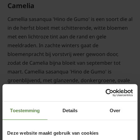
Camelia
Camellia sasanqua 'Hino de Gumo' is een soort die al
in de herfst bloeit met schitterende, witte bloemen
met een lichtroze tint aan de rand en gele
meeldraden. In zachte winters gaat de
bloemenpracht bij vorstvrij weer gewoon door,
zodat de Camelia bijna bloeit van september tot
maart. Camellia sasanqua 'Hino de Gumo' is
groenblijvend, met glanzende, donkergroene, ovale
bladeren, is redelijk winterhard. Camelia is een
herfstbloeier en daarom geschikt als solitair in uw
border en zorgt dan zo voor wat extra kleur, maar
Toestemming
Details
Over
deze tuinplant doet het ook uitstekend als kuipplant
op uw balkon of terras.
Deze website maakt gebruik van cookies