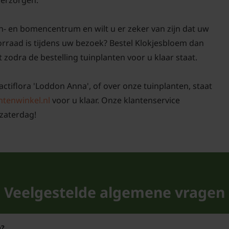
 verzorgen.
met ander vaste plante
Campanula met andere 
n- en bomencentrum en wilt u er zeker van zijn dat uw
De bloeiperiode van de
rraad is tijdens uw bezoek? Bestel Klokjesbloem dan
de zomer maanden juni 
t zodra de bestelling tuinplanten voor u klaar staat.
verlengen door de uitg
Campanula lactiflora '
actiflora 'Loddon Anna', of over onze tuinplanten, staat
halfschaduw verdragen
ntenwinkel.nl
voor u klaar. Onze klantenservice
zaterdag!
Is Campanula lac
winter groen?
Campanula lactiflora 'L
winter maar wel goed 
zomerbloeier zijn groen
Veelgestelde algemene vragen
bladeren eerst geel en 
Hoe hoog wordt 
'Loddon Anna'?
n?