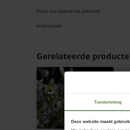
Door ons geleverde potmaat
Artikelcode
Gerelateerde product
Toestemming
Deze website maakt gebruik