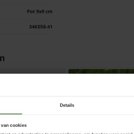
Anna.
Pot 9x9 cm
34K058-41
Op Tuinplantenwinkel.n
om de Campanula lacti
en
Veelgestelde v
lactiflora 'Lodd
Moeten de uitge
Details
worden?
De bloemen van de Cam
 van cookies
hoog opgaande bloems