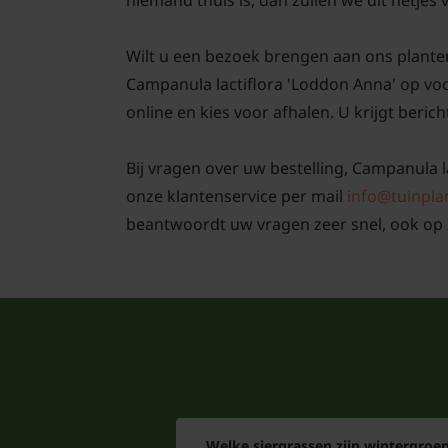
niemand thuis is, dan zullen we dit netjes
Wilt u een bezoek brengen aan ons plante
Campanula lactiflora 'Loddon Anna' op voo
online en kies voor afhalen. U krijgt berich
Bij vragen over uw bestelling, Campanula l
onze klantenservice per mail
info@tuinpla
beantwoordt uw vragen zeer snel, ook op 
Welke siergrassen zijn wintergroe