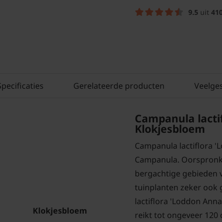
9.5
uit
41
Specificaties
Gerelateerde producten
Veelge
Campanula lacti
Klokjesbloem
Campanula lactiflora '
Campanula. Oorspronke
bergachtige gebieden v
tuinplanten zeker ook 
lactiflora 'Loddon Ann
Klokjesbloem
reikt tot ongeveer 120