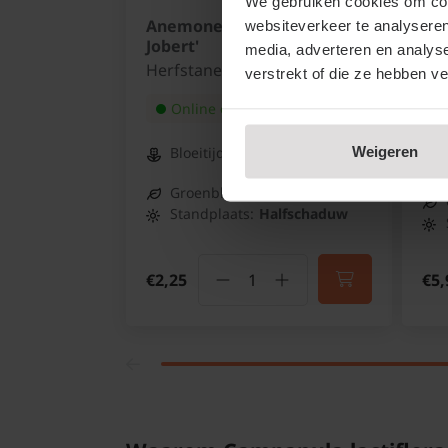
We gebruiken cookies om cont
Anemone hybrida 'Honorine
Fes
websiteverkeer te analyseren
Jobert'
Blu
media, adverteren en analys
Herfstanemoon
Bla
verstrekt of die ze hebben v
Sc
Online op voorraad
Weigeren
Bloeitijd:
Augustus -
Oktober
Groenblijvend:
Nee
Standplaats:
Halfschaduw
€2,25
€5,