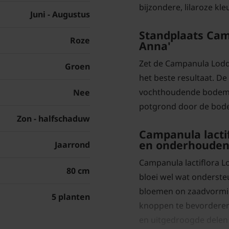
bijzondere, lilaroze kle
Juni - Augustus
Standplaats Cam
Roze
Anna'
Zet de Campanula Lodd
Groen
het beste resultaat. De 
vochthoudende bodem. 
Nee
potgrond door de bo
Zon - halfschaduw
Campanula lacti
en onderhoude
Jaarrond
Campanula lactiflora Lo
80 cm
bloei wel wat onderste
bloemen on zaadvormin
5 planten
knoppen te bevorderen.
en uitgedroogde delen