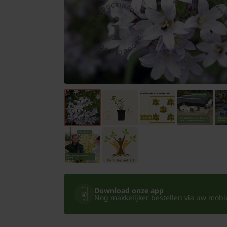
Bomen
Leibomen
Bloembollen
Tuinbenodigdheden
Kamerplanten
Bloempotten
Download onze app
Nog makkelijker bestellen via uw mobiel