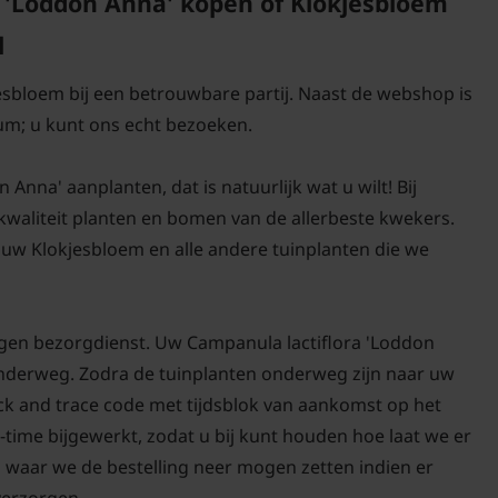
 'Loddon Anna' kopen of Klokjesbloem
Om voedselrijke grond 
l
voorjaar een meststof b
voorjaar ook scheuren 
jesbloem bij een betrouwbare partij. Naast de webshop is
um; u kunt ons echt bezoeken.
Hoe krijg je een
De bloeitijd kan men v
Anna' aanplanten, dat is natuurlijk wat u wilt! Bij
bloemen af te knippen.
-kwaliteit planten en bomen van de allerbeste kwekers.
met trossen bloemen m
uw Klokjesbloem en alle andere tuinplanten die we
campanula lactiflora 'L
border op een zonnige p
veel bijen en vlinders a
igen bezorgdienst. Uw Campanula lactiflora 'Loddon
 onderweg. Zodra de tuinplanten onderweg zijn naar uw
Kan de Campanul
ack and trace code met tijdsblok van aankomst op het
goed met ander
worden?
-time bijgewerkt, zodat u bij kunt houden hoe laat we er
n waar we de bestelling neer mogen zetten indien er
De Campanula lactiflor