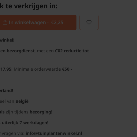
k te verkrijgen in:
In winkelwagen -
€2,25
winkel
!
gen bezorgdienst
, met een
C02 reductie tot
 17,95
! Minimale orderwaarde
€50,-
rland!
deel van
België
uis
zijn tijdens
bezorging
!
t uiterlijk 7 werkdagen
!
 vragen via:
info@tuinplantenwinkel.nl