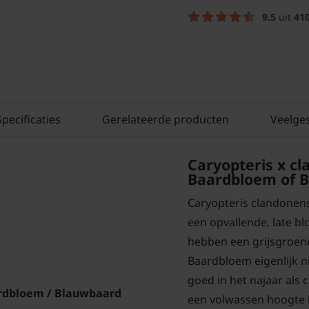
9.5
uit
41
Specificaties
Gerelateerde producten
Veelge
Caryopteris x cl
Baardbloem of 
Caryopteris clandonens
een opvallende, late bl
hebben een grijsgroene 
Baardbloem eigenlijk n
goed in het najaar als 
rdbloem / Blauwbaard
een volwassen hoogte 