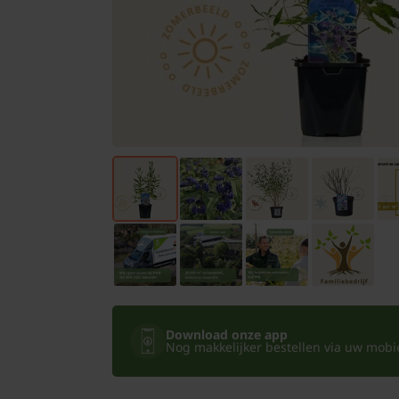
Bomen
Leibomen
Bloembollen
Tuinbenodigdheden
Kamerplanten
Bloempotten
Download onze app
Nog makkelijker bestellen via uw mobiel