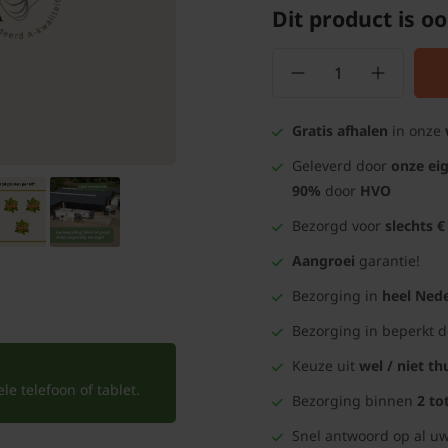
Dit product is oo
Gratis afhalen
in onze
Geleverd door
onze ei
90%
door
HVO
Bezorgd voor
slechts €
Aangroei
garantie!
Bezorging in
heel Nede
Bezorging in beperkt 
Keuze uit
wel / niet th
e telefoon of tablet.
Bezorging binnen
2 to
Snel antwoord op al uw