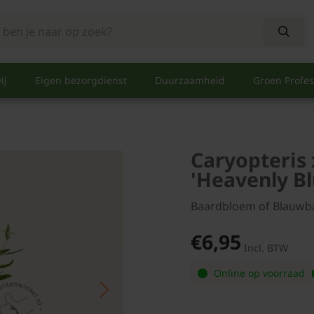
ij
Eigen bezorgdienst
Duurzaamheid
Groen Profes
Caryopteris 
'Heavenly Bl
Baardbloem of Blauwb
€6,95
Incl. BTW
Online op voorraad