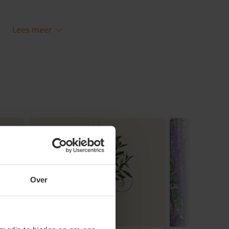
aryopteris clandonensis 'Heavenly Blue'
en laag bladeren of stro. Knip de plant na
Lees meer
 15 cm boven de grond. Strooi dan meteen
of rond de stamvoet.
is 'Heavenly Blue' bloeit op de nieuwe
hout. Deze plant wordt soms ook wel
 vanwege de gelijkende bloeiwijze in
bloemen.
Over