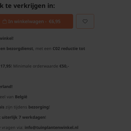
k te verkrijgen in:
In winkelwagen -
€6,95
winkel
!
gen bezorgdienst
, met een
C02 reductie tot
 17,95
! Minimale orderwaarde
€50,-
rland!
deel van
België
uis
zijn tijdens
bezorging
!
t uiterlijk 7 werkdagen
!
 vragen via:
info@tuinplantenwinkel.nl