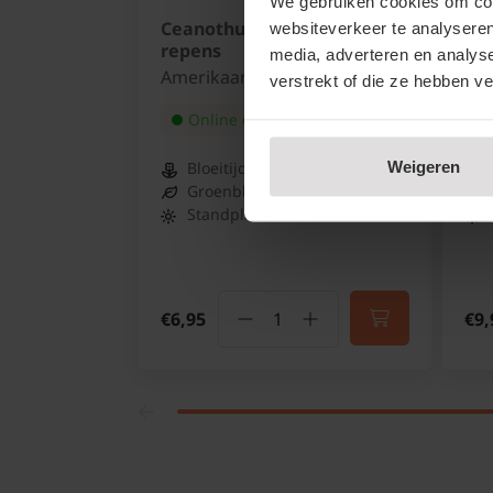
We gebruiken cookies om cont
Ceanothus thyrsiflorus var.
Ce
websiteverkeer te analyseren
repens
wi
media, adverteren en analys
Amerikaanse sering
Loo
verstrekt of die ze hebben v
Online op voorraad
Weigeren
Bloeitijd:
Mei - Juni
Groenblijvend:
Ja
Standplaats:
Zon
€6,95
€9,