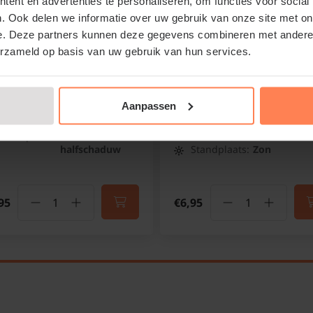
ent en advertenties te personaliseren, om functies voor social
ratostigma
Perovskia atriplicifolia '
. Ook delen we informatie over uw gebruik van onze site met on
llmottianum
Spire'
e. Deze partners kunnen deze gegevens combineren met andere i
dkruid
Russische salie
erzameld op basis van uw gebruik van hun services.
Online op voorraad
Online op voorraad
Aanpassen
Bloeitijd:
Juli - Oktober
Bloeitijd:
Augustus -
September
Groenblijvend:
Nee
Groenblijvend:
Nee
Standplaats:
Zon -
halfschaduw
Standplaats:
Zon
95
€6,95