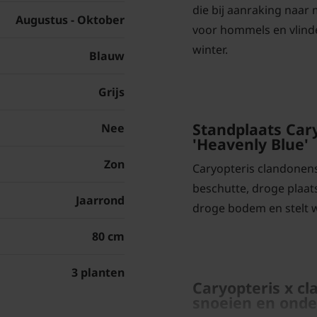
die bij aanraking naar 
Augustus - Oktober
voor hommels en vlind
winter.
Blauw
Grijs
Standplaats Car
Nee
'Heavenly Blue'
Zon
Caryopteris clandonensi
beschutte, droge plaats
Jaarrond
droge bodem en stelt w
80 cm
3 planten
Caryopteris x cl
snoeien en ond