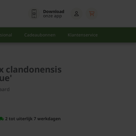
Download
onze app
sional
Cadeaubonnen
Klantenservice
x clandonensis
ue'
aard
2 tot uiterlijk 7 werkdagen