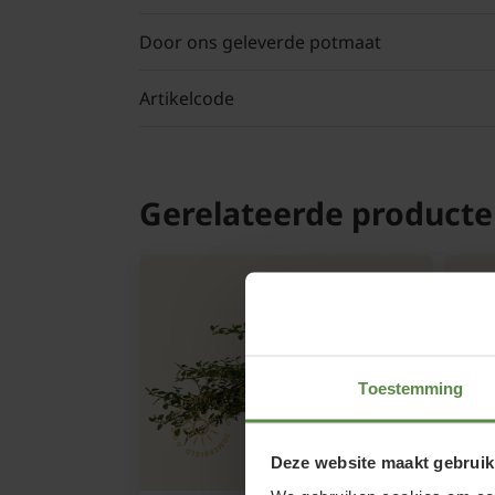
Door ons geleverde potmaat
Artikelcode
Gerelateerde product
Toestemming
Deze website maakt gebruik