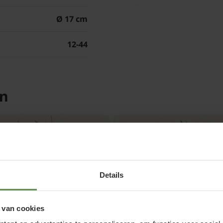
Bescherm de voet van c
Ø 17 cm
bij strenge vorst met e
de winter terug tot op
12-44
wat organische mestst
Caryopteris clandonens
scheuten van eenjarig 
en
blauwe spirea genoemd
schermen met blauwe 
Details
 van cookies