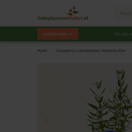
Categorieën
Dit zijn w
Categorieën
Populair
Home
Caryopteris x clandonensis 'Heavenly Blue'
Vaste planten
Heesters
Hagen
Klimplanten
Fruit