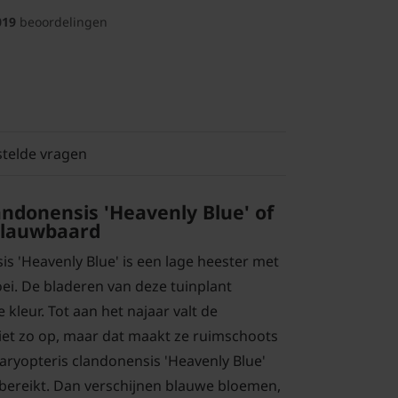
019
beoordelingen
stelde vragen
andonensis 'Heavenly Blue' of
Blauwbaard
is 'Heavenly Blue' is een lage heester met
oei. De bladeren van deze tuinplant
kleur. Tot aan het najaar valt de
iet zo op, maar dat maakt ze ruimschoots
caryopteris clandonensis 'Heavenly Blue'
bereikt. Dan verschijnen blauwe bloemen,