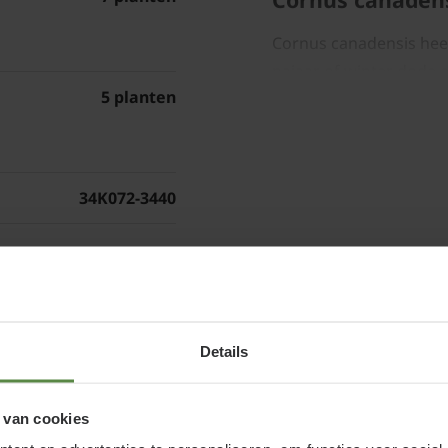
Cornus canadensis heeft
najaar of winter dode 
5 planten
de tuinplant weer een fr
om Kruipende kornoelje
in het eerste jaar, bij 
34K072-3440
Cornus canadens
vierkante meter
en
Details
 van cookies
Maatvoering / potm