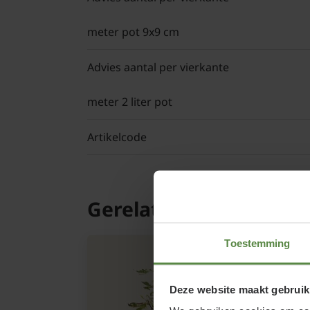
meter pot 9x9 cm
Advies aantal per vierkante
meter 2 liter pot
Artikelcode
Gerelateerde product
Toestemming
Deze website maakt gebruik