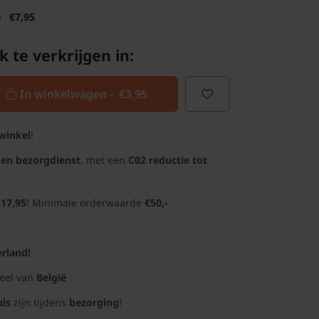
)
€7,95
k te verkrijgen in:
In winkelwagen -
€3,95
winkel
!
gen bezorgdienst
, met een
C02 reductie tot
 17,95
! Minimale orderwaarde
€50,-
rland!
deel van
België
uis
zijn tijdens
bezorging
!