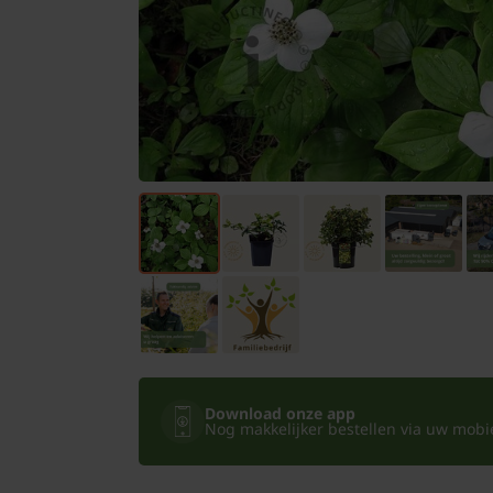
Bomen
Leibomen
Bloembollen
Tuinbenodigdheden
Kamerplanten
Bloempotten
Download onze app
Nog makkelijker bestellen via uw mobiel