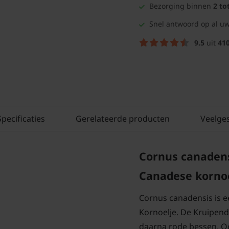
Bezorging binnen
2 to
Snel antwoord op al uw
9.5
uit
41
Specificaties
Gerelateerde producten
Veelge
Cornus canadens
Canadese kornoe
Cornus canadensis is 
Kornoelje. De Kruipend
daarna rode bessen. O