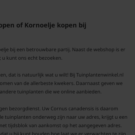
Veel gestelde v
Moet de Cornus 
en of Kornoelje kopen bij
kornoelje in ee
worden?
Antwoord: De Cornus Ca
elje bij een betrouwbare partij. Naast de webshop is er
grondsoort, maar staat
 u kunt ons echt bezoeken.
bodem. De kruipende k
tot schaduw, dus gefilte
 dat is natuurlijk wat u wilt! Bij Tuinplantenwinkel.nl
humusrijke grond, geef
 bomen van de allerbeste kwekers. Daarnaast geven we
In het voorjaar mag me
 andere tuinplanten die we online aanbieden.
geven.
igen bezorgdienst. Uw Cornus canadensis is daarom
de tuinplanten onderweg zijn naar uw adres, krijgt u een
 met tijdsblok van aankomst op het aangegeven adres.
Als Cornus cana
odat u bij kunt houden hoe laat we er verwachten te zijn.