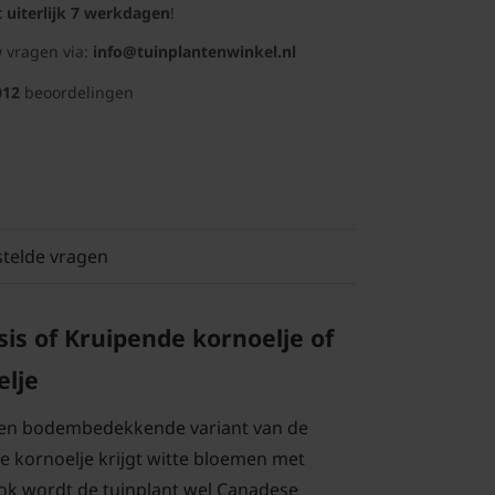
t uiterlijk 7 werkdagen
!
 vragen via:
info@tuinplantenwinkel.nl
012
beoordelingen
stelde vragen
is of Kruipende kornoelje of
lje
een bodembedekkende variant van de
e kornoelje krijgt witte bloemen met
ok wordt de tuinplant wel Canadese