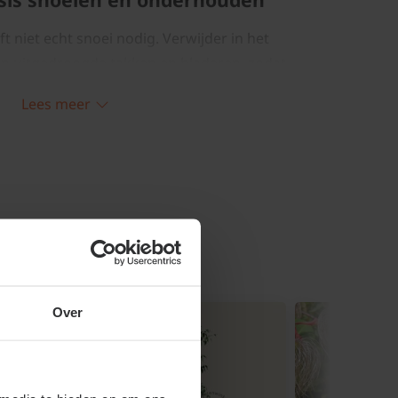
 niet echt snoei nodig. Verwijder in het
en uitgedroogde takken en bladeren, zodat
isse uitstraling krijgt. Het is ook de tijd
Lees meer
 te delen en opnieuw uit te planten. Geef
droog weer, voldoende wter.
is advies aantal per
:
Over
Aantal per
Potmaat
aat
vierkante
in