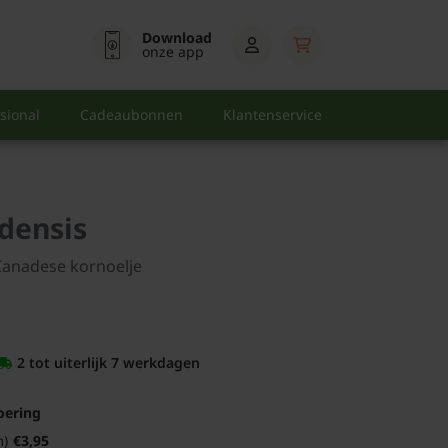
Download
onze app
sional
Cadeaubonnen
Klantenservice
densis
Canadese kornoelje
2 tot uiterlijk 7 werkdagen
oering
m)
€3,95