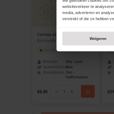
We gebruiken cookies om cont
websiteverkeer te analyseren
media, adverteren en analys
verstrekt of die ze hebben v
Cornus alba 'Elegantissima'
Euc
Weigeren
Kornoelje
Go
Online op voorraad
Bloeitijd:
Mei - Juni
Groenblijvend:
Nee
Standplaats:
Zon -
halfschaduw
€6,95
€21