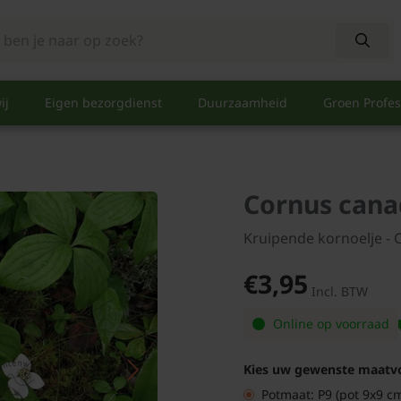
ij
Eigen bezorgdienst
Duurzaamheid
Groen Profes
Cornus cana
Kruipende kornoelje - 
€3,95
Incl. BTW
Online op voorraad
Kies uw gewenste maatv
Potmaat: P9 (pot 9x9 c