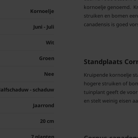
kornoelje genoemd. Kr
Kornoelje
struiken en bomen een
canadensis is goed vo
Juni - Juli
Wit
Groen
Standplaats Cor
Nee
Kruipende kornoelje sta
hogere struiken of bome
alfschaduw - schaduw
tuinplant geeft de voo
en stelt weinig eisen a
Jaarrond
20 cm
Cornus canaden
7 planten