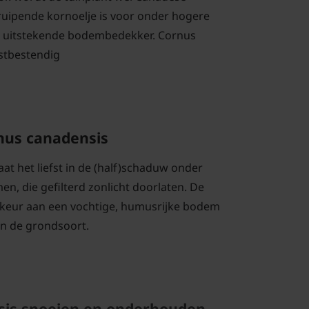
uipende kornoelje is voor onder hogere
 uitstekende bodembedekker. Cornus
rstbestendig
nus canadensis
at het liefst in de (half)schaduw onder
n, die gefilterd zonlicht doorlaten. De
rkeur aan een vochtige, humusrijke bodem
an de grondsoort.
sis snoeien en onderhouden