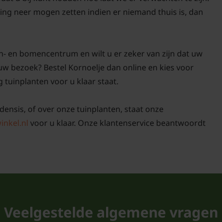
dan vruchten?
ing neer mogen zetten indien er niemand thuis is, dan
Antwoord: De Cornus ca
geeft witte bloemen e
bodembedekker kan go
n- en bomencentrum en wilt u er zeker van zijn dat uw
geplaatst worden waar 
uw bezoek? Bestel Kornoelje dan online en kies voor
bloemen goed opvallen
g tuinplanten voor u klaar staat.
is goed winterhard maar
licht is prima. Zorg du
densis, of over onze tuinplanten, staat onze
voldoende vocht krijge
inkel.nl
voor u klaar. Onze klantenservice beantwoordt
in Nederland gebeurt dit 
Kan de Cornus c
kornoelje geco
vaste planten?
Veelgestelde algemene vragen