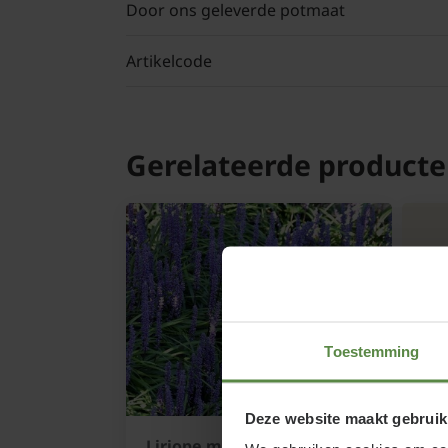
Door ons geleverde potmaat
Artikelcode
Gerelateerde product
Toestemming
Deze website maakt gebruik
Liriope muscari
At