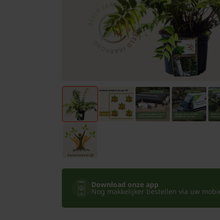
Bomen
Leibomen
Bloembollen
Tuinbenodigdheden
Kamerplanten
Bloempotten
Download onze app
Nog makkelijker bestellen via uw mobiel