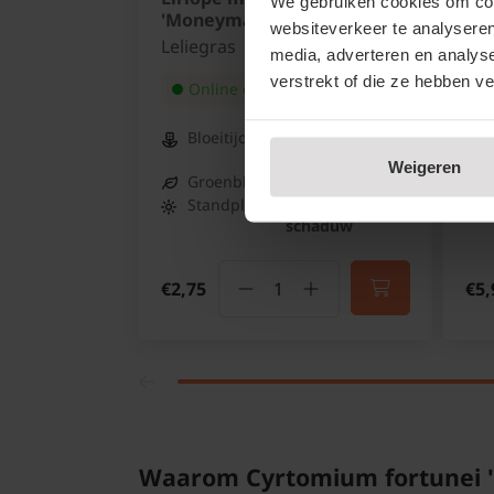
We gebruiken cookies om cont
'Moneymaker'
'Me
websiteverkeer te analyseren
Leliegras
Jap
media, adverteren en analys
verstrekt of die ze hebben v
Online op voorraad
Bloeitijd:
Augustus -
Oktober
Weigeren
Groenblijvend:
Ja
Standplaats:
Halfschaduw -
schaduw
€2,75
€5,
Waarom Cyrtomium fortunei 'Cl