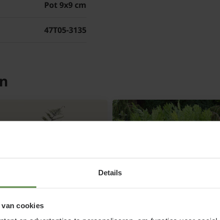
Pot 9x9 cm
onderhouden
47T05-3135
Cyrtomium fortunei 'Cli
bladeren na de winter 
voldoende licht en ruim
en
Details
 van cookies
hyrium niponicum
Osmunda regalis