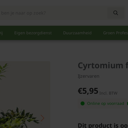
ij
Eigen bezorgdienst
Duurzaamheid
Groen Profes
Cyrtomium fo
IJzervaren
€5,95
Incl. BTW
Online op voorraad
Dit product is oo