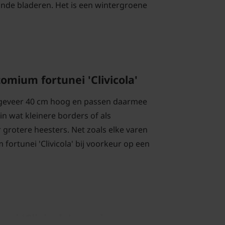
aande bladeren. Het is een wintergroene
omium fortunei 'Clivicola'
geveer 40 cm hoog en passen daarmee
in wat kleinere borders of als
grotere heesters. Net zoals elke varen
fortunei 'Clivicola' bij voorkeur op een
ei 'Clivicola' snoeien en