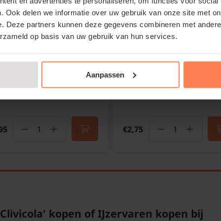
ent en advertenties te personaliseren, om functies voor social
tallicum'
koningsvaren
. Ook delen we informatie over uw gebruik van onze site met on
anse regenboogvaren
e. Deze partners kunnen deze gegevens combineren met andere i
Online op voorraad
erzameld op basis van uw gebruik van hun services.
Online op voorraad
Bloeitijd:
N.v.t.
Bloeitijd:
N.v.t.
Groenblijvend:
Nee
Groenblijvend:
Nee
Standplaats:
Halfschaduw
Aanpassen
schaduw
Standplaats:
Halfschaduw -
schaduw
95
€2,75
ivicola' kopen of IJzervaren kopen bij