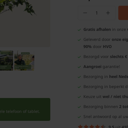
Gratis afhalen
in onze
Geleverd door
onze ei
90%
door
HVO
Bezorgd voor
slechts €
Aangroei
garantie!
Bezorging in
heel Nede
Bezorging in beperkt 
Keuze uit
wel / niet th
Bezorging binnen
2 to
e telefoon of tablet.
Snel antwoord op al uw
9.5
uit
41