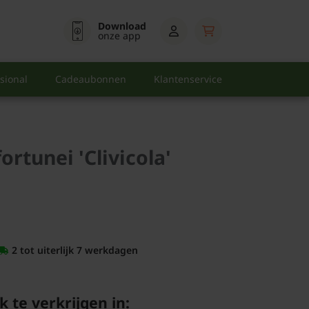
Download
onze app
sional
Cadeaubonnen
Klantenservice
rtunei 'Clivicola'
2 tot uiterlijk 7 werkdagen
k te verkrijgen in: