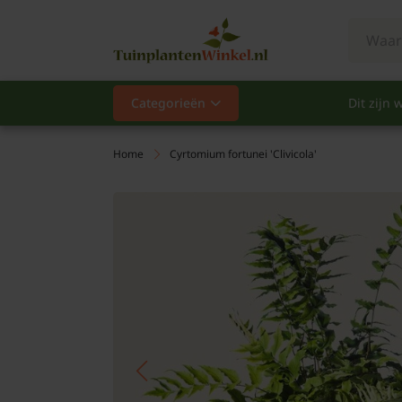
Categorieën
Dit zijn w
Categorieën
Populair
Home
Cyrtomium fortunei 'Clivicola'
Vaste planten
Heesters
Hagen
Klimplanten
Fruit