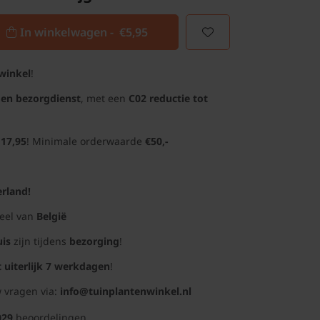
In winkelwagen -
€5,95
winkel
!
gen bezorgdienst
, met een
C02 reductie tot
 17,95
! Minimale orderwaarde
€50,-
rland!
deel van
België
uis
zijn tijdens
bezorging
!
t uiterlijk 7 werkdagen
!
 vragen via:
info@tuinplantenwinkel.nl
029
beoordelingen