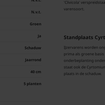
N.v.t.
'Clivicola' verspreidst
varensoort.
N.v.t.
Groen
Ja
Standplaats Cyrt
IJzervarens worden on
Schaduw
prima als groene basis 
Jaarrond
onderbeplanting onder 
staat ook de Cyrtomium 
40 cm
plaats in de schaduw.
5 planten
Cyrtomium fortun