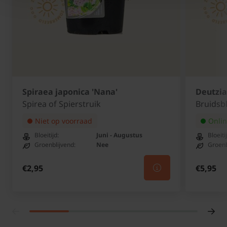
Spiraea japonica 'Nana'
Deutzia 
Spirea of Spierstruik
Bruidsb
Niet op voorraad
Onlin
Bloeitijd:
Juni - Augustus
Bloeiti
Groenblijvend:
Nee
Groenb
€2,95
€5,95