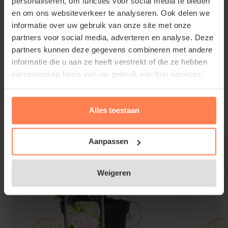
personaliseren, om functies voor social media te bieden
Deutzia scabra 'Plena' snoeien en
en om ons websiteverkeer te analyseren. Ook delen we
onderhouden
informatie over uw gebruik van onze site met onze
Er is verder weinig verzorging meer nodig na het
partners voor social media, adverteren en analyse. Deze
aanplanten. Alleen wat snoeiwerk door oud hout,
partners kunnen deze gegevens combineren met andere
informatie die u aan ze heeft verstrekt of die ze hebben
dat al meerdere keren gebloeid heeft, tot aan de
verzameld op basis van uw gebruik van hun services.
voet van de Bruidsbloem te verwijderen na de bloei.
Lees meer
Alles toestaan
Gerelateerde producten
Aanpassen
Weigeren