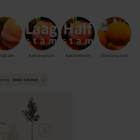
kijk alle
Kaki laagstam
Kaki halfstam
Diospyros kaki
ren op:
Meest bekeken