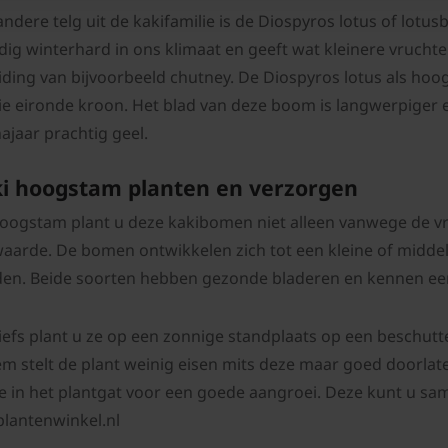
andere telg uit de kakifamilie is de Diospyros lotus of lot
edig winterhard in ons klimaat en geeft wat kleinere vruch
iding van bijvoorbeeld chutney. De Diospyros lotus als ho
e eironde kroon. Het blad van deze boom is langwerpiger en
ajaar prachtig geel.
i hoogstam planten en verzorgen
hoogstam plant u deze kakibomen niet alleen vanwege de 
waarde. De bomen ontwikkelen zich tot een kleine of midde
en. Beide soorten hebben gezonde bladeren en kennen een
liefs plant u ze op een zonnige standplaats op een beschutt
m stelt de plant weinig eisen mits deze maar goed doorlat
e in het plantgat voor een goede aangroei. Deze kunt u sa
plantenwinkel.nl