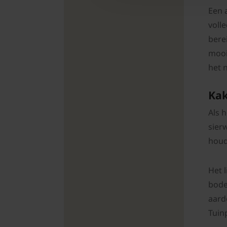
Een 
voll
bere
mooi
het n
Kak
Als 
sier
houd
Het 
bode
aard
Tuin