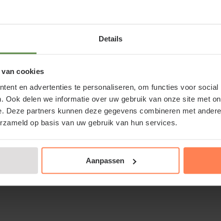
ormatie over kaki hoogstam
's zijn vruchtdragende bomen die van oorsprong komen uit 
Details
nde telg is de Diospyros kaki, die ook wel sharonfruit ge
 eetbare vruchten die rijpen in het najaar. De boom is niet
 van cookies
 de tuin. Ook het blad en de herfstverkleuringen daarvan zij
ent en advertenties te personaliseren, om functies voor social
htboom, maar ook als sierboom is deze boom een goede k
. Ook delen we informatie over uw gebruik van onze site met on
e. Deze partners kunnen deze gegevens combineren met andere i
erzameld op basis van uw gebruik van hun services.
er wel op dat u de Diospyros kaki op een enigszins beschutt
 de bomen nog iets gevoelig voor strenge of zeer strenge v
Aanpassen
-10 graden Celsius.