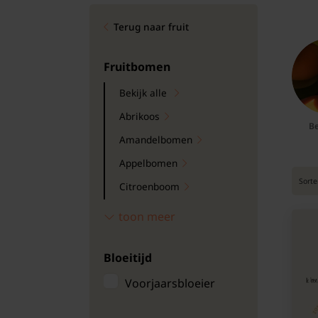
Bomen
Terug naar fruit
Leibomen
Fruitbomen
Bloembollen
Bekijk alle
Abrikoos
Tuinbenodigdheden
Be
Amandelbomen
Kamerplanten
Appelbomen
Sorte
Citroenboom
Bloempotten
Granaatappelboom
toon meer
Kakibomen
Bloeitijd
Kersenbomen
Kweepeerboom
Voorjaarsbloeier
Mispelbomen