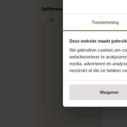
Zuilfruit
Zelfbestuivend
Inf
Ja
Kaki
Toestemming
beke
gele
Deze website maakt gebruik
voor
We gebruiken cookies om cont
vruc
websiteverkeer te analyseren
media, adverteren en analys
verstrekt of die ze hebben v
Let 
zijn
Weigeren
dan 