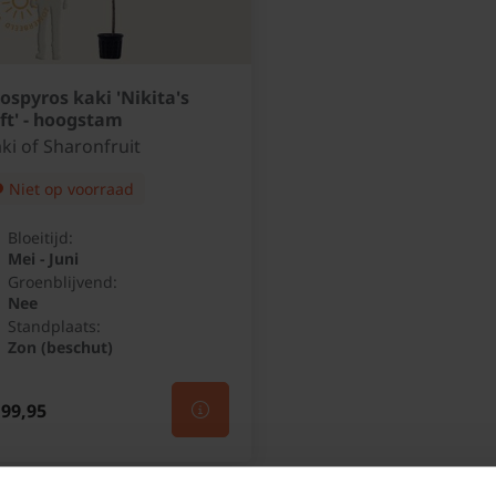
ospyros kaki 'Nikita's
ft' - hoogstam
ki of Sharonfruit
Niet op voorraad
Bloeitijd:
Mei - Juni
Groenblijvend:
Nee
Standplaats:
Zon (beschut)
99,95