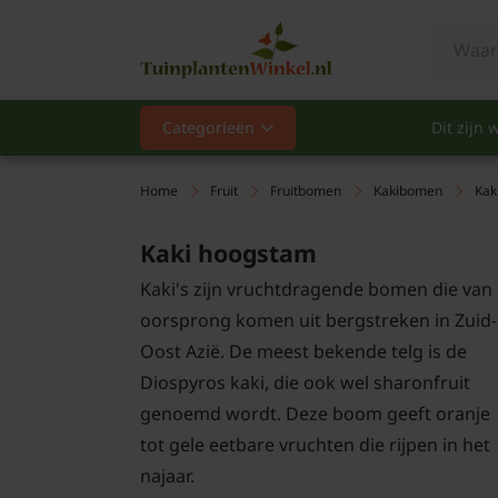
Categorieën
Dit zijn w
Categorieën
Populair
Home
Fruit
Fruitbomen
Kakibomen
Kak
Vaste planten
Kaki hoogstam
Kaki's zijn vruchtdragende bomen die van
Heesters
oorsprong komen uit bergstreken in Zuid-
Oost Azië. De meest bekende telg is de
Hagen
Diospyros kaki, die ook wel sharonfruit
Klimplanten
genoemd wordt. Deze boom geeft oranje
tot gele eetbare vruchten die rijpen in het
Fruit
najaar.