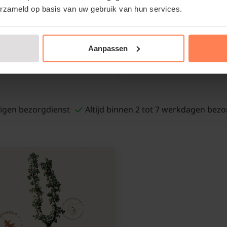
Nee
erzameld op basis van uw gebruik van hun services.
Standplaats:
Zon - halfschaduw
Aanpassen
€199,95
igen bezorgdienst
Altijd binnen 2 tot 7 werkdagen bezo