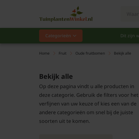
Categorieën
Dit zijn w
Categorieën
Populair
Home
Fruit
Oude fruitbomen
Bekijk alle
Vaste planten
Bekijk alle
Heesters
Op deze pagina vindt u alle producten in
deze categorie. Gebruik de filters voor het
Hagen
verfijnen van uw keuze of kies een van de
andere categorieën om snel bij de juiste
Klimplanten
soorten uit te komen.
Fruit