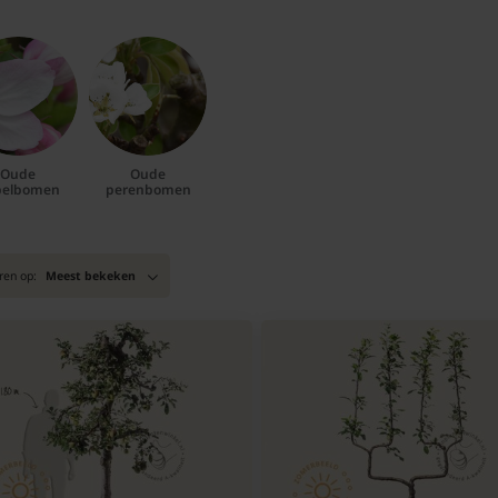
Oude
Oude
pelbomen
perenbomen
ren op:
Meest bekeken