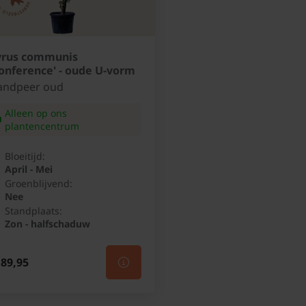
yrus communis
onference' - oude U-vorm
andpeer oud
Alleen op ons
plantencentrum
Bloeitijd:
April - Mei
Groenblijvend:
Nee
Standplaats:
Zon - halfschaduw
89,95