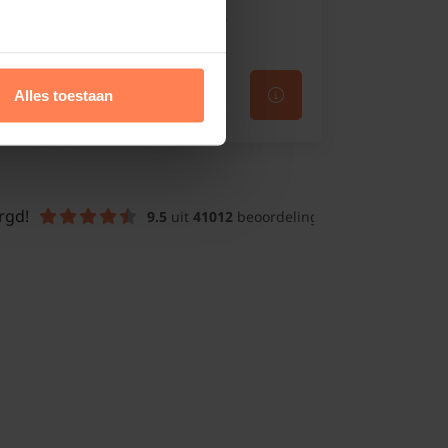
Standplaats:
Zon - halfschaduw
€149,95
Alles toestaan
rgd!
9.5
 uit 
41012
 beoordelingen