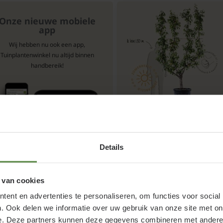
Onze nieuwe mobiele
app
Wij hebben nu ook een app,
Tuinplantenwinkel nu altijd binnen
handbereik!
Pyrus communis
'Conference' - oude lei-
Handpeer leivorm oud
Details
Alleen op ons
plantencentrum
 van cookies
Bloeitijd:
ent en advertenties te personaliseren, om functies voor social
April - Mei
. Ook delen we informatie over uw gebruik van onze site met on
Groenblijvend:
e. Deze partners kunnen deze gegevens combineren met andere i