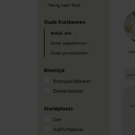
Terug naar fruit
Bomen
Leibomen
Oude fruitbomen
Bekijk alle
Bloembollen
Oude appelbomen
Tuinbenodigdheden
ap
Oude perenbomen
Kamerplanten
Bloeitijd
Sorte
Voorjaarsbloeier
Bloempotten
Zomerbloeier
Standplaats
Zon
Halfschaduw