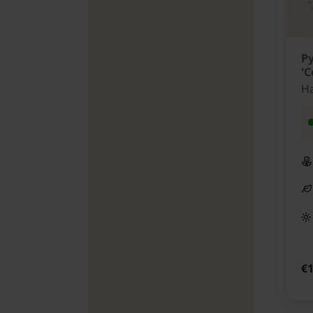
P
'C
H
€1