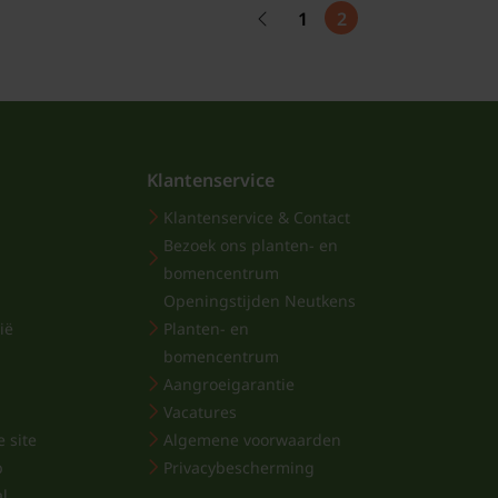
1
2
Klantenservice
Klantenservice & Contact
Bezoek ons planten- en
bomencentrum
Openingstijden Neutkens
ië
Planten- en
bomencentrum
Aangroeigarantie
Vacatures
 site
Algemene voorwaarden
p
Privacybescherming
al