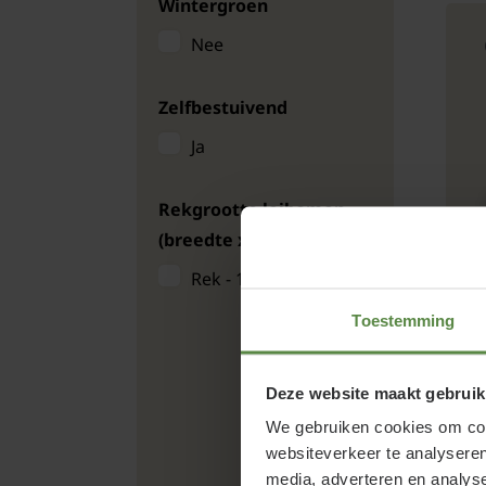
Wintergroen
Nee
Zelfbestuivend
Ja
Rekgrootte leibomen
(breedte x hoogte)
Rek - 100 x 100 cm
Toestemming
Deze website maakt gebruik
We gebruiken cookies om cont
websiteverkeer te analyseren
media, adverteren en analys