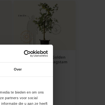
Malus domestica 'Golden
vorm
Delicious' - oude laagstam
Handappel oud
Over
Niet op voorraad
Bloeitijd:
April - Mei
 media te bieden en om ons
Groenblijvend:
ze partners voor social
Nee
nformatie die u aan ze heeft