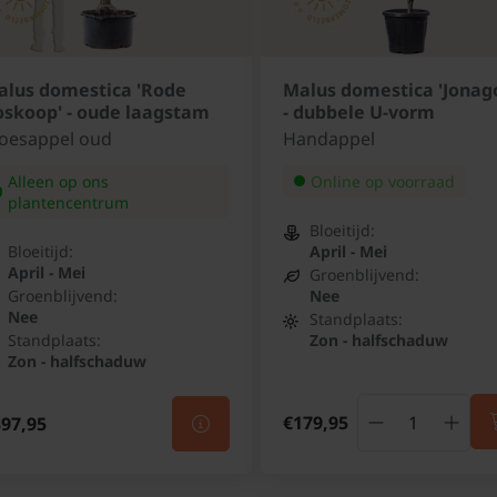
alus domestica 'Rode
Malus domestica 'Jonago
oskoop' - oude laagstam
- dubbele U-vorm
oesappel oud
Handappel
Alleen op ons
Online op voorraad
plantencentrum
Bloeitijd:
Bloeitijd:
April - Mei
April - Mei
Groenblijvend:
Groenblijvend:
Nee
Nee
Standplaats:
Standplaats:
Zon - halfschaduw
Zon - halfschaduw
€179,95
97,95