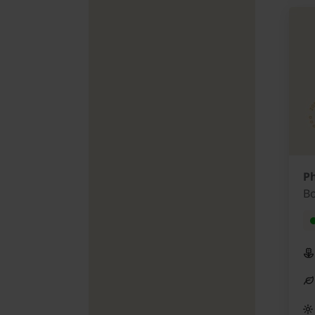
Ph
Bo