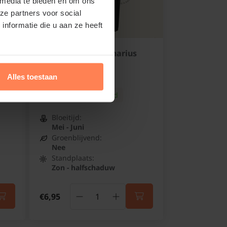
 media te bieden en om ons
ze partners voor social
nformatie die u aan ze heeft
' -
Philadelphus coronarius
'Aureus'
Boerenjasmijn
Alles toestaan
Online op voorraad
Bloeitijd:
Mei - Juni
Groenblijvend:
Nee
Standplaats:
Zon - halfschaduw
€6,95