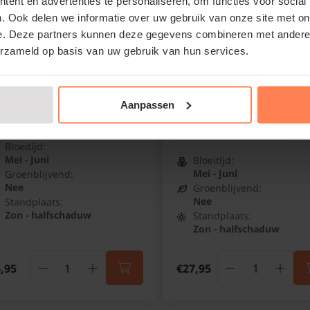
ent en advertenties te personaliseren, om functies voor social
. Ook delen we informatie over uw gebruik van onze site met on
e. Deze partners kunnen deze gegevens combineren met andere i
erzameld op basis van uw gebruik van hun services.
iladelphus 'Belle Etoile'
Philadelphus 'Belle Etoile
XL
erenjasmijn
Boerenjasmijn
Aanpassen
Online op voorraad
Online op voorraad
Bloeitijd:
Mei - Juni
Bloeitijd:
Mei - Juni
Groenblijvend:
Nee
Groenblijvend:
Nee
Standplaats:
Zon - halfschaduw
Standplaats:
Zon - halfschaduw
,95
€27,95