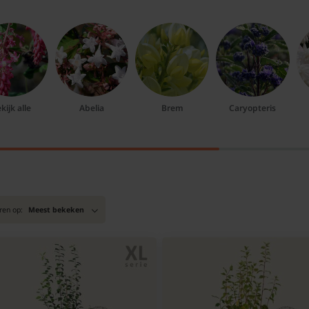
kijk alle
Abelia
Brem
Caryopteris
ren op:
Meest bekeken