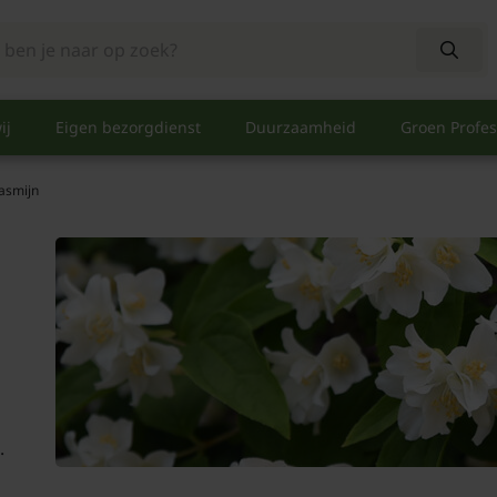
ij
Eigen bezorgdienst
Duurzaamheid
Groen Profes
asmijn
.