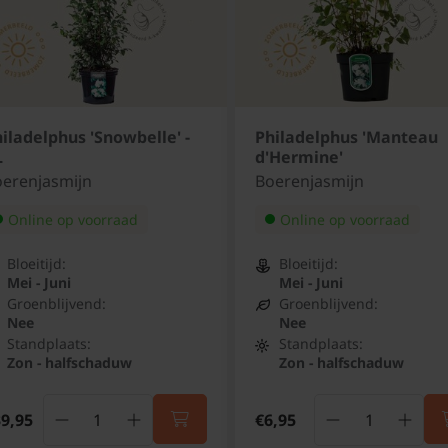
iladelphus 'Snowbelle' -
Philadelphus 'Manteau
L
d'Hermine'
erenjasmijn
Boerenjasmijn
Online op voorraad
Online op voorraad
Bloeitijd:
Bloeitijd:
Mei - Juni
Mei - Juni
Groenblijvend:
Groenblijvend:
Nee
Nee
Standplaats:
Standplaats:
Zon - halfschaduw
Zon - halfschaduw
9,95
€6,95