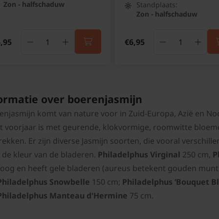
Zon - halfschaduw
Standplaats:
Zon - halfschaduw
,95
€6,95
ormatie over boerenjasmijn
enjasmijn komt van nature voor in Zuid-Europa, Azië en Noo
et voorjaar is met geurende, klokvormige, roomwitte bloeme
rekken. Er zijn diverse Jasmijn soorten, die vooral verschil
 de kleur van de bladeren.
Philadelphus Virginal
250 cm,
P
oog en heeft gele bladeren (aureus betekent gouden munt
Philadelphus Snowbelle
150 cm;
Philadelphus ‘Bouquet Bl
Philadelphus Manteau d'Hermine
75 cm.