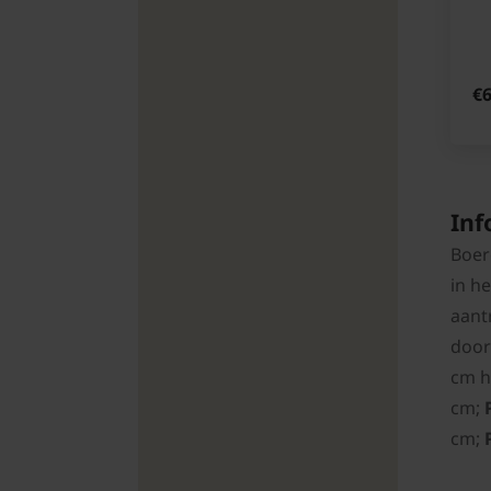
€6
Inf
Boer
in h
aant
door
cm h
cm;
cm;