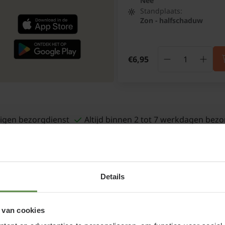
Nee
Standplaats:
Zon - halfschaduw
€6,95
igen bezorgdienst
Altijd binnen 2 tot 7 werkdagen bezo
Details
 van cookies