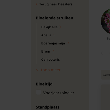
Terug naar heesters
Bomen
Leibomen
Bloeiende struiken
Bekijk alle
Bloembollen
Abelia
Be
Tuinbenodigdheden
Boerenjasmijn
Brem
Kamerplanten
Caryopteris
Bloempotten
Deutzia
toon meer
Sorte
Escallonia
Bloeitijd
Forsythia
Hertshooi
Voorjaarsbloeier
Lagerstroemia indica
Standplaats
Loodkruid