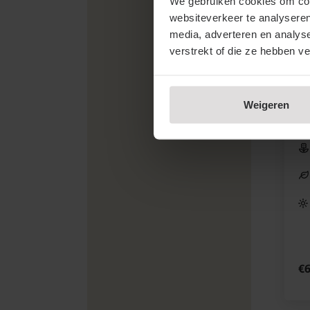
We gebruiken cookies om cont
websiteverkeer te analyseren
media, adverteren en analys
verstrekt of die ze hebben v
Ph
Bo
Weigeren
€6