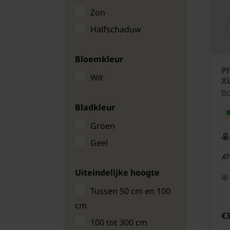
Zon
Parelstruik
Halfschaduw
Potentilla
Pruikenboom
Bloemkleur
Vlierbes
Ph
Wit
X
Spierstruik
Bo
Weigela
Bladkleur
Groen
Geel
Uiteindelijke hoogte
Tussen 50 cm en 100
cm
€3
100 tot 300 cm