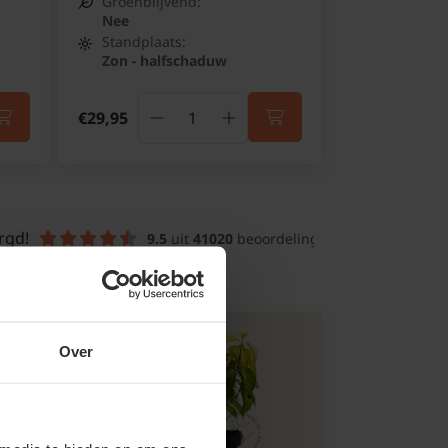
Groenblijvend:
Nee
Standplaats:
Zon - halfschaduw
€29,95
rgd!
9.5
 uit 
41020
 beoordelingen
Over