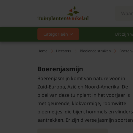
Categorieën
Dit zijn w
Categorieën
Populair
Home
Heesters
Bloeiende struiken
Boerenj
Vaste planten
Boerenjasmijn
Boerenjasmijn komt van nature voor in
Heesters
Zuid-Europa, Azië en Noord-Amerika. De
Hagen
bloei van deze tuinplant in het voorjaar is
met geurende, klokvormige, roomwitte
Klimplanten
bloemetjes, die bijen, hommels en vlinders
aantrekken. Er zijn diverse Jasmijn soorten
Fruit