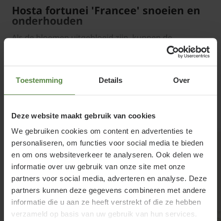
Hosta fortunei 'Francee' snoeien en
onderhouden
Als de bloemen uitgebloeid zijn, kunnen de
overgebleven (lelijk geworden) bloemstengels
weggeknipt worden. In de winter sterft Hosta
fortunei 'Francee' af. Het verwelkte blad kan in het
Lees meer
Toestemming
Details
Over
vroege voorjaar weggehaald worden, zodat frisse
scheuten weer snel kunnen uitgroeien. Hartlelie is
Gerelateerde producten
Deze website maakt gebruik van cookies
d.m.v. scheuren heel gemakkelijk te vermeerderen
We gebruiken cookies om content en advertenties te
en verjongen.
personaliseren, om functies voor social media te bieden
en om ons websiteverkeer te analyseren. Ook delen we
informatie over uw gebruik van onze site met onze
partners voor social media, adverteren en analyse. Deze
partners kunnen deze gegevens combineren met andere
informatie die u aan ze heeft verstrekt of die ze hebben
verzameld op basis van uw gebruik van hun services.