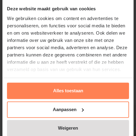
centimeter hoog worden.
Deze website maakt gebruik van cookies
Standplaats Hydrangea quercifolia
We gebruiken cookies om content en advertenties te
Ruby Slippers
personaliseren, om functies voor social media te bieden
en om ons websiteverkeer te analyseren. Ook delen we
De Hydrangea quercifolia Ruby Slippers kan zowel in
informatie over uw gebruik van onze site met onze
de zon als in de schaduw aangeplant worden. De
partners voor social media, adverteren en analyse. Deze
bijzondere verkleuring van de bloemen is echter het
partners kunnen deze gegevens combineren met andere
mooist op een zonnige of half beschaduwde
informatie die u aan ze heeft verstrekt of die ze hebben
standplaats.
verzameld op basis van uw gebruik van hun services.
Lees meer
Hydrangea quercifolia Ruby Slippers
snoeien en onderhouden
Alles toestaan
Gerelateerde producten
Geef deze tuinplant wat tuinturf bij het planten. Dit
zorgt voor een goede voedingsbodem en verzuurt
Aanpassen
de bodem waardoor de verkleuring vaak nog
intenser is. Knip Hydrangea quercifolia 'Ruby
Weigeren
Slippers' niet elk jaar terug tot op 10 tot 15 cm