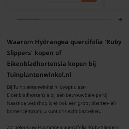
kunnen geen rechten worden ontleent.
Tussen onze andere
Hydrangea quercifolia
vindt u
Waarom Hydrangea quercifolia 'Ruby
nog meer Eikenbladhortensia soorten.
Slippers' kopen of
Eikenbladhortensia kopen bij
Tuinplantenwinkel.nl
Bij Tuinplantenwinkel.nl koopt u een
Eikenbladhortensia bij een betrouwbare partij.
Naast de webshop is er ook een groot planten- en
bomencentrum; u kunt ons echt bezoeken.
Zorgeloos uw Hydrangea quercifolia 'Ruby Slippers'