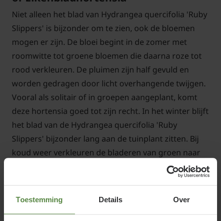
Niet alleen het blad van Hydrangea quercifolia 'Ruby
Slippers' is bijzonder om te zien, ook de bloemen
mogen er zijn. De bloei begint in de zomer met
roomwitte tot groene bloemen die daarna roze tot
rood verkleuren. De pluimen zijn half gevuld en
worden gedragen door licht overhangende twijgen.
Vooral als solitair of in groepen aangeplant, komt
deze hortensia goed tot zijn recht. In het winter blijft
het blad van de Hydrangea quercifolia 'Ruby
Slippers' bijzonder lang aan de tuinplant zitten. Bij
koud weer verkleuren de bladeren van groen naar
rood of bronstinten. Het blad heeft dezelfde vorm
als het blad van een eikenboom (Quercus), vandaar
de Nederlandse naam Eikenbladhortensia. Een
Toestemming
Details
Over
volgroeide struik kan ongeveer 100 tot 120