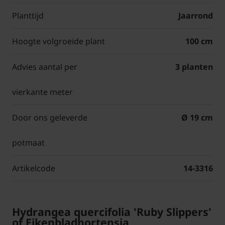
Planttijd
Jaarrond
Hoogte volgroeide plant
100 cm
Advies aantal per
3 planten
vierkante meter
Door ons geleverde
Ø 19 cm
potmaat
Artikelcode
14-3316
Hydrangea quercifolia 'Ruby Slippers'
of Eikenbladhortensia