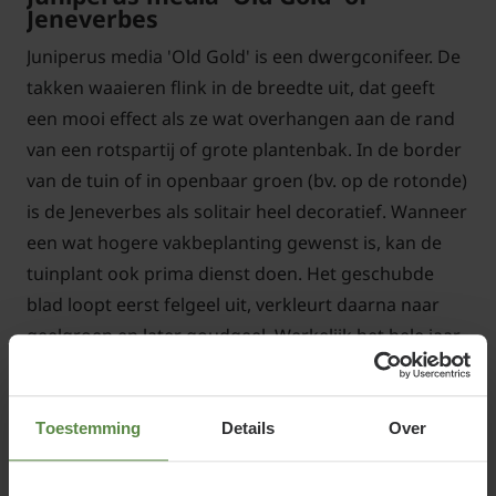
Jeneverbes
Juniperus media 'Old Gold' is een dwergconifeer. De
takken waaieren flink in de breedte uit, dat geeft
een mooi effect als ze wat overhangen aan de rand
van een rotspartij of grote plantenbak. In de border
van de tuin of in openbaar groen (bv. op de rotonde)
is de Jeneverbes als solitair heel decoratief. Wanneer
een wat hogere vakbeplanting gewenst is, kan de
tuinplant ook prima dienst doen. Het geschubde
blad loopt eerst felgeel uit, verkleurt daarna naar
geelgroen en later goudgeel. Werkelijk het hele jaar
zeer decoratief.
Toestemming
Details
Over
Standplaats Juniperus media 'Old