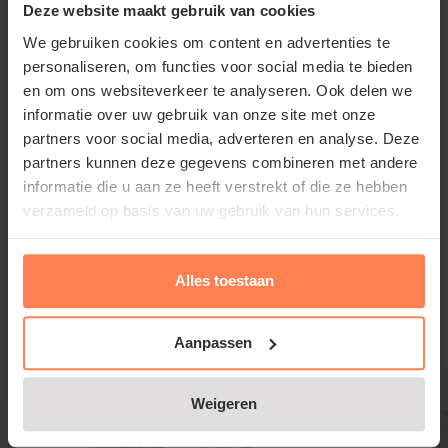
Gold'
Deze website maakt gebruik van cookies
We gebruiken cookies om content en advertenties te
Juniperus media 'Old Gold' staat het liefst in de zon
personaliseren, om functies voor social media te bieden
of halfschaduw; elke goed doorlaatbare, droge of
en om ons websiteverkeer te analyseren. Ook delen we
lichtvochtige bodem is geschikt (zand- of
informatie over uw gebruik van onze site met onze
leemgrond). De tuinplant kan tegen zeewind en
partners voor social media, adverteren en analyse. Deze
luchtverontreiniging.
partners kunnen deze gegevens combineren met andere
informatie die u aan ze heeft verstrekt of die ze hebben
verzameld op basis van uw gebruik van hun services.
Lees meer
Juniperus media 'Old Gold' snoeien
Alles toestaan
en onderhouden
Snoeien is niet nodig. Zeker niet snoeien tot het kale
Gerelateerde producten
Aanpassen
hout, want dan vormen zich geen nieuwe scheuten
meer.
Weigeren