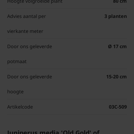
Hoogte volgroeide plant
80 cm
Advies aantal per
3 planten
vierkante meter
Door ons geleverde
Ø 17 cm
potmaat
Door ons geleverde
15-20 cm
hoogte
Artikelcode
03C-509
Juniperus media 'Old Gold' of