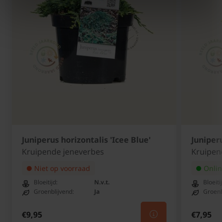
Juniperus horizontalis 'Icee Blue'
Juniper
Kruipende jeneverbes
Kruipen
Niet op voorraad
Onlin
Bloeitijd:
N.v.t.
Bloeiti
Groenblijvend:
Ja
Groenb
€9,95
€7,95