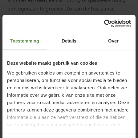
klimmer en heeft een schutting of gaaswerk nodig
om tegenaan te groeien. Zo kan de Toscaanse
Jasmijn zijn ranken uitstrekken en razendsnel
omhoog klimmen. Door zijn snelle groei wordt de
Toscaanse Jasmijn ook wel als bodembedekker
Toestemming
Details
Over
gebruikt.
De wortels van de Toscaanse Jasmijn gedijen het
Deze website maakt gebruik van cookies
beste in een goed doorlatende grondsoort. Zorg
We gebruiken cookies om content en advertenties te
ervoor dat de volle grond voldoende vocht
personaliseren, om functies voor social media te bieden
vasthoudt, maar niet drassig blijft. Dit helpt om
en om ons websiteverkeer te analyseren. Ook delen we
wortelrot te voorkomen en de gezonde groei van de
informatie over uw gebruik van onze site met onze
partners voor social media, adverteren en analyse. Deze
plant te bevorderen.
partners kunnen deze gegevens combineren met andere
informatie die u aan ze heeft verstrekt of die ze hebben
Een Toscaanse Jasmijn planten op
verzameld op basis van uw gebruik van hun services.
het balkon
Wanneer u geen tuin hebt maar wel een balkon,