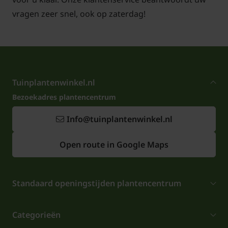
Voor snoei- en onderhoudstips voor de Lei-
vragen zeer snel, ook op zaterdag!
Portugese laurier
klik hier!
Tuinplantenwinkel.nl
Bezoekadres plantencentrum
Info@tuinplantenwinkel.nl
Open route in Google Maps
Standaard openingstijden plantencentrum
Categorieën