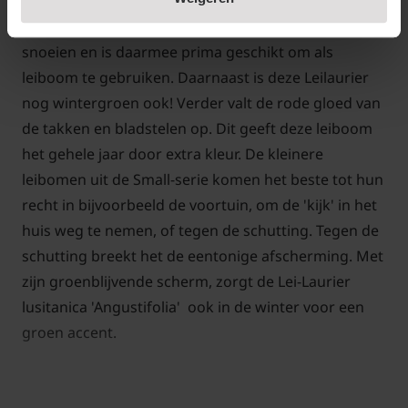
gekozen hebben om te gebruiken als leiboom in
onze Small-serie. De Portugese laurier laat zich goed
snoeien en is daarmee prima geschikt om als
leiboom te gebruiken. Daarnaast is deze Leilaurier
nog wintergroen ook! Verder valt de rode gloed van
de takken en bladstelen op. Dit geeft deze leiboom
het gehele jaar door extra kleur. De kleinere
leibomen uit de Small-serie komen het beste tot hun
recht in bijvoorbeeld de voortuin, om de 'kijk' in het
huis weg te nemen, of tegen de schutting. Tegen de
schutting breekt het de eentonige afscherming. Met
zijn groenblijvende scherm, zorgt de Lei-Laurier
lusitanica 'Angustifolia' ook in de winter voor een
groen accent.