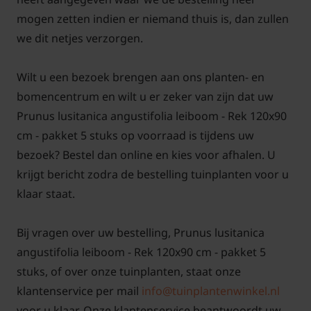
snoeien zodat er geen blad- en of vruchtschade
mogen zetten indien er niemand thuis is, dan zullen
optreedt.
we dit netjes verzorgen.
Wilt u een bezoek brengen aan ons planten- en
bomencentrum en wilt u er zeker van zijn dat uw
Bomen van tuinplantenwinkel.nl kunt u jaarrond
Prunus lusitanica angustifolia leiboom - Rek 120x90
planten. Dit kan omdat we al onze bomen in
cm - pakket 5 stuks op voorraad is tijdens uw
pot
leveren. Aanplanten in de herfst, winter, lente
bezoek? Bestel dan online en kies voor afhalen. U
én zomer is dus altijd mogelijk, met
krijgt bericht zodra de bestelling tuinplanten voor u
aangroeigarantie!
klaar staat.
Bij vragen over uw bestelling, Prunus lusitanica
angustifolia leiboom - Rek 120x90 cm - pakket 5
Een keuzehulp voor het kopen van leibomen op
stuks, of over onze tuinplanten, staat onze
Tuinplantenwinkel.nl vindt u
hier!
klantenservice per mail
info@tuinplantenwinkel.nl
voor u klaar. Onze klantenservice beantwoordt uw