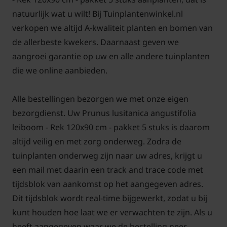
worden vergeleken met het knippen van een haag.
natuurlijk wat u wilt! Bij Tuinplantenwinkel.nl
Met een snoeischaar of heggenschaar knipt u langs
verkopen we altijd A-kwaliteit planten en bomen van
het scherm af. De Lei-Portugese laurier brengt u zo
de allerbeste kwekers. Daarnaast geven we
weer terug in model. Bij deze methode knipt u delen
aangroei garantie op uw en alle andere tuinplanten
van de zijscheuten af. In het vervolg zullen er vanaf
die we online aanbieden.
de zijscheuten nieuwe scheuten ontwikkelen. Het
resultaat is een scherm met steeds meer fijne
Alle bestellingen bezorgen we met onze eigen
vertakkingen en dus meer blad, een dichtere
bezorgdienst. Uw Prunus lusitanica angustifolia
leiboom dus.
leiboom - Rek 120x90 cm - pakket 5 stuks is daarom
altijd veilig en met zorg onderweg. Zodra de
tuinplanten onderweg zijn naar uw adres, krijgt u
een mail met daarin een track and trace code met
Het scheren van een leiboom kan het beste in de
tijdsblok van aankomst op het aangegeven adres.
maanden juni en juli, snoei bij voorkeur op een
Dit tijdsblok wordt real-time bijgewerkt, zodat u bij
bewolkte en koele dag. Dit voorkomt brandschade
kunt houden hoe laat we er verwachten te zijn. Als u
aan het blad. Met een snoeischaar kunt u gericht
heeft aangegeven waar we de bestelling neer