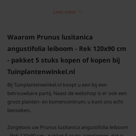
Standplaats Lei-Prunus lusitanica
Lees meer
'Angustifolia'
Waarom Prunus lusitanica
Plant de Lei-Prunus lusitanica 'Angustifolia' op een
zonnige of halfschaduwrijke plaats. Zorg dat de
angustifolia leiboom - Rek 120x90 cm
grond vochtig en goed doorlaatbaar is. Hoewel de
- pakket 5 stuks kopen of kopen bij
tuinplant winterhard is, raden we een beschutte
standplaats aan.
Tuinplantenwinkel.nl
Bij Tuinplantenwinkel.nl koopt u een bij een
betrouwbare partij. Naast de webshop is er ook een
groot planten- en bomencentrum; u kunt ons echt
Lei-Prunus lusitanica 'Angustifolia'
bezoeken.
snoeien en onderhouden
Zorgeloos uw Prunus lusitanica angustifolia leiboom
Het scheren van de Lei-Laurier kan het makkelijkst
- Rek 120x90 cm - pakket 5 stuks aanplanten, dat is